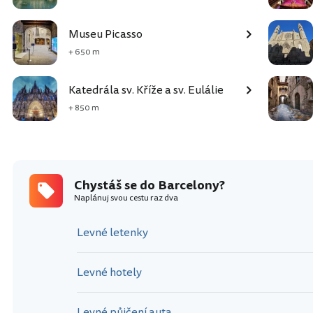
Museu Picasso
+ 650 m
Katedrála sv. Kříže a sv. Eulálie
+ 850 m
Chystáš se do Barcelony?
Naplánuj svou cestu raz dva
Levné letenky
Levné hotely
Levné půjčení auta