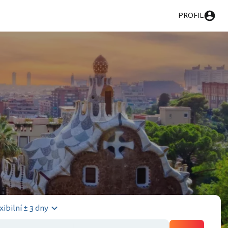
PROFIL
xibilní ± 3 dny