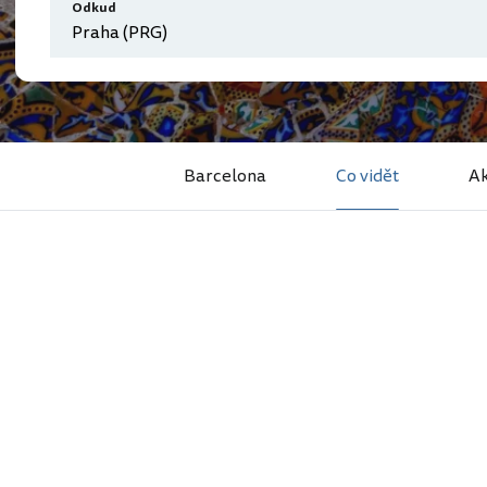
Odkud
Barcelona
Co vidět
Ak