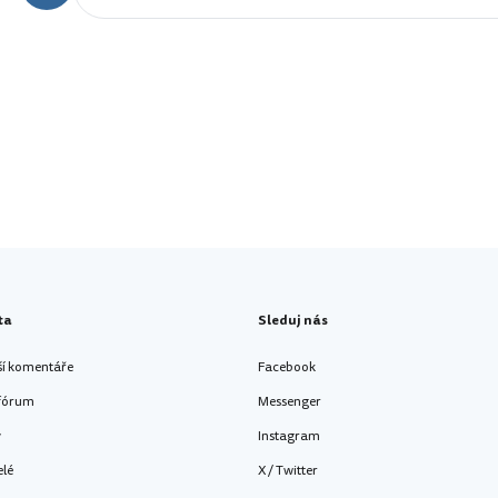
ta
Sleduj nás
ší komentáře
Facebook
 fórum
Messenger
y
Instagram
elé
X / Twitter