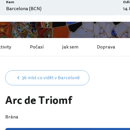
Kam
Odl
tivity
Počasí
Jak sem
Doprava
36 míst co vidět v Barceloně
Arc de Triomf
Brána