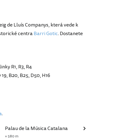
eig de Lluís Companys, která vede k
istorické centra
Barri Gotic
. Dostanete
inky R1, R3, R4
 19, B20, B25, D50, H16
a
.
Palau de la Música Catalana
+ 580 m