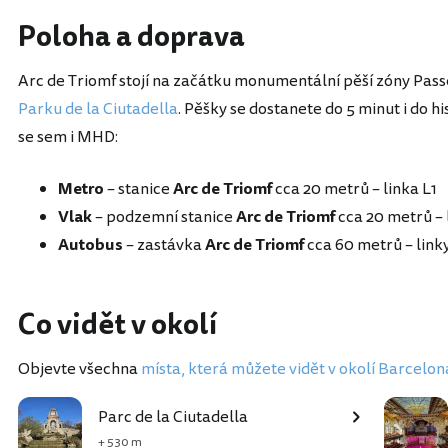
Poloha a doprava
Arc de Triomf stojí na začátku monumentální pěší zóny Pass
Parku de la Ciutadella
. Pěšky se dostanete do 5 minut i do h
se sem i MHD:
Metro
– stanice
Arc de Triomf
cca 20 metrů – linka L1
Vlak
– podzemní stanice
Arc de Triomf
cca 20 metrů – l
Autobus
– zastávka
Arc de Triomf
cca 60 metrů – linky
Co vidět v okolí
Objevte všechna
místa, která můžete vidět v okolí Barcelon
Parc de la Ciutadella
+ 530 m