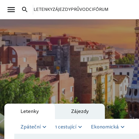
LETENKY
ZÁJEZDY
PRŮVODCI
FÓRUM
Letenky
Zájezdy
Zpáteční
1 cestující
Ekonomická