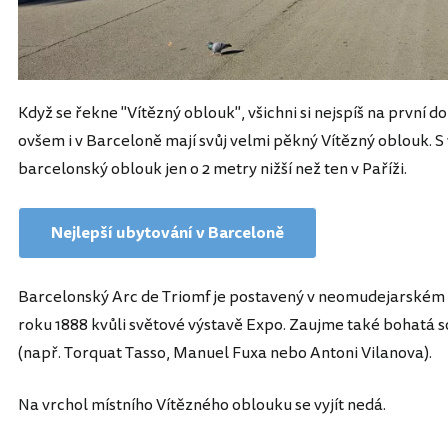
Když se řekne "Vítězný oblouk", všichni si nejspíš na první 
ovšem i v Barceloně mají svůj velmi pěkný Vítězný oblouk. S 
barcelonský oblouk jen o 2 metry nižší než ten v Paříži.
Nejlepší ubytování v Barceloně
Barcelonský Arc de Triomf je postavený v neomudejarském s
roku 1888 kvůli světové výstavě Expo. Zaujme také bohatá
(např. Torquat Tasso, Manuel Fuxa nebo Antoni Vilanova).
Na vrchol místního Vítězného oblouku se vyjít nedá.