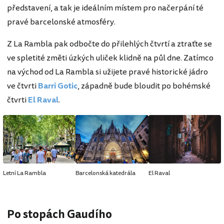
představení, a tak je ideálním místem pro načerpání té
pravé barcelonské atmosféry.
Z La Rambla pak odbočte do přilehlých čtvrtí a ztraťte se
ve spletité změti úzkých uliček klidně na půl dne. Zatímco
na východ od La Rambla si užijete pravé historické jádro
ve čtvrti
Barri Gotic
, západně bude bloudit po bohémské
čtvrti
El Raval
.
Letní La Rambla
Barcelonská katedrála
El Raval
Po stopách Gaudího