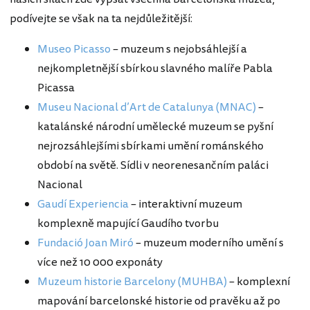
podívejte se však na ta nejdůležitější:
Museo Picasso
– muzeum s nejobsáhlejší a
nejkompletnější sbírkou slavného malíře Pabla
Picassa
Museu Nacional d’Art de Catalunya (MNAC)
–
katalánské národní umělecké muzeum se pyšní
nejrozsáhlejšími sbírkami umění románského
období na světě. Sídli v neorenesančním paláci
Nacional
Gaudí Experiencia
– interaktivní muzeum
komplexně mapující Gaudího tvorbu
Fundació Joan Miró
– muzeum moderního umění s
více než 10 000 exponáty
Muzeum historie Barcelony (MUHBA)
– komplexní
mapování barcelonské historie od pravěku až po