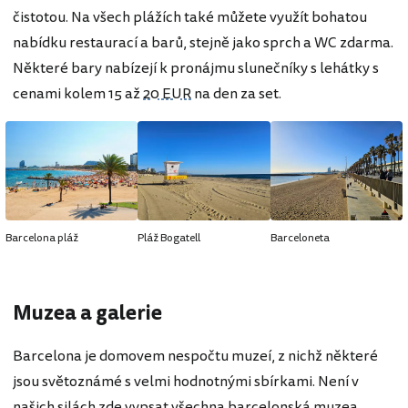
čistotou. Na všech plážích také můžete využít bohatou
nabídku restaurací a barů, stejně jako sprch a WC zdarma.
Některé bary nabízejí k pronájmu slunečníky s lehátky s
cenami kolem 15 až
20 EUR
na den za set.
Barcelona pláž
Pláž Bogatell
Barceloneta
Muzea a galerie
Barcelona je domovem nespočtu muzeí, z nichž některé
jsou světoznámé s velmi hodnotnými sbírkami. Není v
našich silách zde vypsat všechna barcelonská muzea,