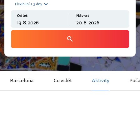
Flexibilní ± 3 dny
Odlet
Návrat
Barcelona
Co vidět
Aktivity
Poča