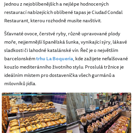
Jednou z nejoblíbenějších a nejlépe hodnocených
restaurací nabízejících oblíbené tapas je Ciudad Condal
Restaurant, kterou rozhodně musíte navštívit.
Šťavnaté ovoce, čerstvé ryby, různě upravované plody
moře, nejjemnější španělská šunka, vynikající sýry, lákavé
sladkosti či lahodné katalánské vín. Řeč je o největším
barcelonském
trhu La Boqueria
, kde zažijete nefalšované
kouzlo mediteránního životního stylu. Proslulá tržnice je
ideálním místem pro dostaveníčka všech gurmánů a
milovníků jídla.