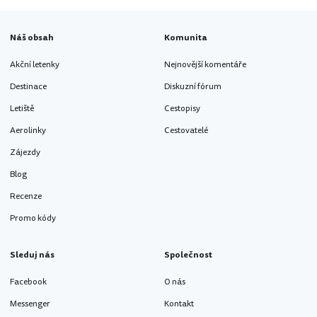
Náš obsah
Komunita
Akční letenky
Nejnovější komentáře
Destinace
Diskuzní fórum
Letiště
Cestopisy
Aerolinky
Cestovatelé
Zájezdy
Blog
Recenze
Promo kódy
Sleduj nás
Společnost
Facebook
O nás
Messenger
Kontakt