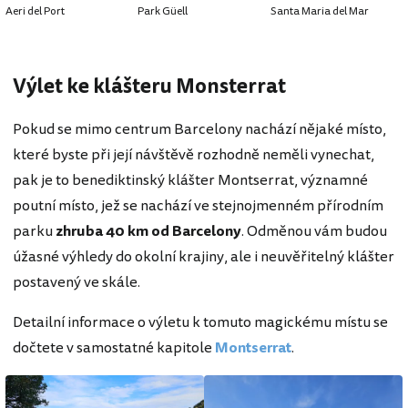
Aeri del Port
Park Güell
Santa Maria del Mar
Výlet ke klášteru Monsterrat
Pokud se mimo centrum Barcelony nachází nějaké místo,
které byste při její návštěvě rozhodně neměli vynechat,
pak je to benediktinský klášter Montserrat, významné
poutní místo, jež se nachází ve stejnojmenném přírodním
parku
zhruba 40 km od Barcelony
. Odměnou vám budou
úžasné výhledy do okolní krajiny, ale i neuvěřitelný klášter
postavený ve skále.
Detailní informace o výletu k tomuto magickému místu se
dočtete v samostatné kapitole
Montserrat
.