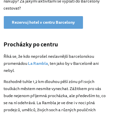
nákupy? Za jakými aktivitami se vyplatí do Barcelony
cestovat?
Rezervuj hotel v centru Barcelony
Procházky po centru
Říká se, že kdo neprošel neslavnější barcelonskou
promenádou
La Rambla
, ten jako by v Barceloně ani
nebyl.
Rozhodně tuhle 1,2 km dlouhou pěší zónu při svých
toulkách městem nesmíte vynechat. Zážitkem pro vás
bude nejenom příjemná procházka, ale především to, co
se na ní odehrává. La Rambla je ve dne i v noci plná
prodejců, umělců, živých soch a různých pouličních