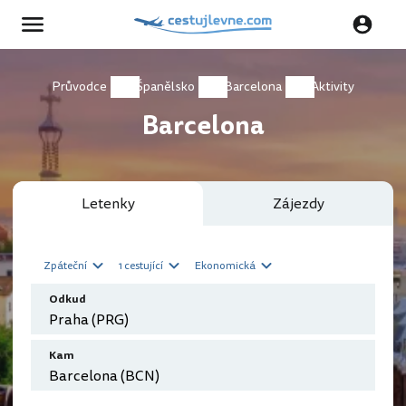
Průvodce
Španělsko
Barcelona
Aktivity
Barcelona
Letenky
Zájezdy
Zpáteční
1 cestující
Ekonomická
Odkud
Kam