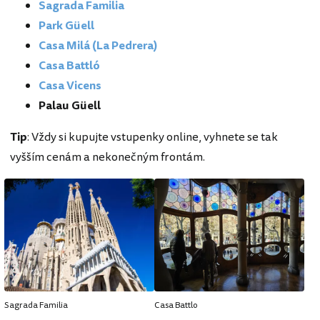
Sagrada Familia
Park Güell
Casa Milá (La Pedrera)
Casa Battló
Casa Vicens
Palau Güell
Tip
: Vždy si kupujte vstupenky online, vyhnete se tak
vyšším cenám a nekonečným frontám.
Sagrada Familia
Casa Battlo