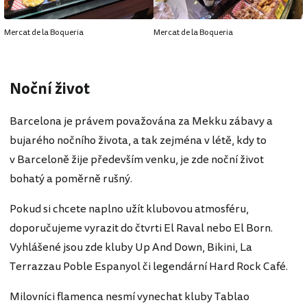
Mercat de la Boqueria
Mercat de la Boqueria
Noční život
Barcelona je právem považována za Mekku zábavy a
bujarého nočního života, a tak zejména v létě, kdy to
v Barceloně žije především venku, je zde noční život
bohatý a poměrně rušný.
Pokud si chcete naplno užít klubovou atmosféru,
doporučujeme vyrazit do čtvrti El Raval nebo El Born.
Vyhlášené jsou zde kluby Up And Down, Bikini, La
Terrazzau Poble Espanyol či legendární Hard Rock Café.
Milovníci flamenca nesmí vynechat kluby Tablao