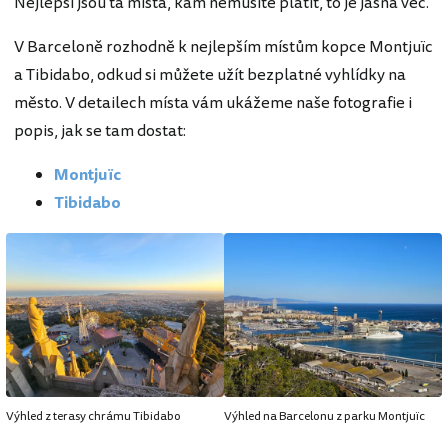
Nejlepší jsou ta místa, kam nemusíte platit, to je jasná věc.
V Barceloně rozhodně k nejlepším místům kopce Montjuïc
a Tibidabo, odkud si můžete užít bezplatné vyhlídky na
město. V detailech místa vám ukážeme naše fotografie i
popis, jak se tam dostat:
Montjuïc
Tibidabo
Výhled z terasy chrámu Tibidabo
Výhled na Barcelonu z parku Montjuïc