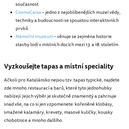
současnost
CosmoCaixa
– jedno z nejoblíbenějších muzeí vědy,
techniky a budoucnosti se spoustou interaktivních
prvků
Námořní muzeum
– věnuje se zejména historie
stavby lodí v místních docích mezi 13. a 18. stoletím
Vyzkoušejte tapas a místní speciality
Ačkoli pro Katalánsko nejsou tzv. tapas typické, najdete
zde mnoho restaurací a barů, které tyto jednohubky
nabízejí. Jejich výběr je skutečně znamenitý a zahrnuje
snad vše, na co si jen vzpomenete: kořeněné klobásy,
smažené kalamáry, krevety, masové kuličky, kousky
chobotnice a mnoho dalšího.