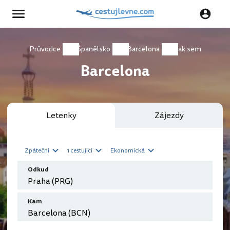
Průvodce
Španělsko
Barcelona
Jak sem
Barcelona
Letenky
Zájezdy
Zpáteční
1 cestující
Ekonomická
Odkud
Kam