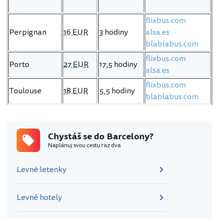
flixbus.com
Perpignan
16 EUR
3 hodiny
alsa.es
blablabus.com
flixbus.com
Porto
27 EUR
17,5 hodiny
alsa.es
flixbus.com
Toulouse
18 EUR
5,5 hodiny
blablabus.com
Chystáš se do Barcelony?
Naplánuj svou cestu raz dva
Levné letenky
Levné hotely