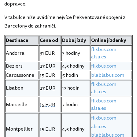
dopravce.
V tabulce níže uvádíme nejvíce frekventované spojení z
Barcelony do zahraničí.
Destinace
Cena od
Doba jízdy
Online jízdenky
flixbus.com
Andorra
31 EUR
3 hodiny
alsa.es
Beziers
27 EUR
4,5 hodiny
flixbus.com
Carcassonne
15 EUR
5 hodin
blablabus.com
flixbus.com
Lisabon
27 EUR
17 hodin
alsa.es
flixbus.com
Marseille
15 EUR
7 hodin
alsa.es
flixbus.com
alsa.es
Montpellier
15 EUR
4,5 hodiny
blablabus.com