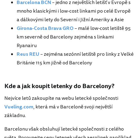
Barcelona BCN
– jedno z největších letišť v Evropě s
mnoho klasickými i low-cost linkami po celé Evropě
a dálkovými lety do Severní i Jižní Ameriky a Asie
Girona-Costa Brava GRO
– malé low-cost letiště 95
km severně od Barcelony zejména s linkami
Ryanairu
Reus REU
– zejména sezónní letiště pro linky z Velké
Británie 115 km jižně od Barcelony
Kde a jak koupit letenky do Barcelony?
Nejvíce letů zakoupíte na webu letecké společnosti
Vueling.com
, která má v Barceloně svoji největší
základnu.
Barcelonu však obsluhují letecké společnosti z celého
světa. Porovnejte ceny letenek všech aerolinek například