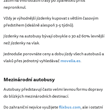
zatím na vnitrostátní trasy po Španělsku příliš
neproniknul.
Vždy je výhodnější jízdenky kupovat s větším časovým
předstihem (ideálně alespoň 3-5 týdnů).
Jízdenky na autobusy bývají obvykle o 30 až 60% levnější
než jízdenky na vlak.
Jednoduše porovnáte ceny a dobu jízdy všech autobusů a
vlaků přes jednotný vyhledávač
movelia.es
.
Mezinárodní autobusy
Autobusy představují často velmi levnou formu dopravy
do blízkých mezinárodních destinací.
Do zahraniční nejvíce využijete
flixbus.com
, ale i ostatní