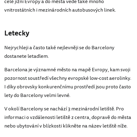
celé jižní Evropy a do města vede také mnoho
vnitrostátních i mezinárodních autobusových linek.
Letecky
Nejrychleji a často také nejlevněji se do Barcelony
dostanete letadlem.
Barcelona je významné město na mapě Evropy, kam svoji
pozornost soustředí všechny evropské low-cost aerolinky.
I díky obrovsky konkurenčnímu prostředí jsou proto často
lety do Barcelony velmi levné.
V okolí Barcelony se nachází 3 mezinárodní letiště. Pro
informaci o vzdálenosti letiště z centra, dopravě do města
nebo ubytování v blízkosti klikněte na název letiště níže.