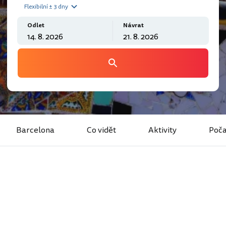
Flexibilní ± 3 dny
Odlet
Návrat
Barcelona
Co vidět
Aktivity
Poča