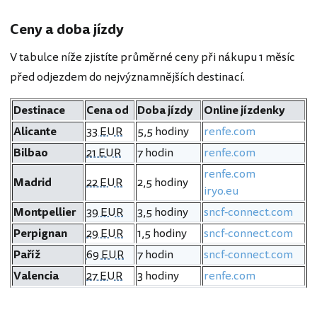
Ceny a doba jízdy
V tabulce níže zjistíte průměrné ceny při nákupu 1 měsíc
před odjezdem do nejvýznamnějších destinací.
Destinace
Cena od
Doba jízdy
Online jízdenky
Alicante
33 EUR
5,5 hodiny
renfe.com
Bilbao
21 EUR
7 hodin
renfe.com
renfe.com
Madrid
22 EUR
2,5 hodiny
iryo.eu
Montpellier
39 EUR
3,5 hodiny
sncf-connect.com
Perpignan
29 EUR
1,5 hodiny
sncf-connect.com
Paříž
69 EUR
7 hodin
sncf-connect.com
Valencia
27 EUR
3 hodiny
renfe.com