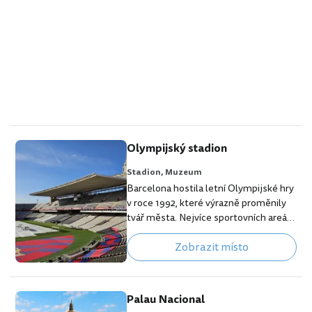
Olympijský stadion
Stadion,
Muzeum
Barcelona hostila letní Olympijské hry
v roce 1992, které výrazně proměnily
tvář města. Nejvíce sportovních areálů
bylo postaveno na kopci Montjuïc
Zobrazit místo
včetně hlavního Olympijského
stadionu. Stadion je pojmenován Lluís
Companys Estadi Olímpic. Původně
byl postaven již v roce 1927, avšak před
Palau Nacional
Olympiádou roku 1992 byl výrazně