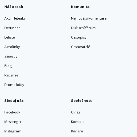
Náš obsah
Komunita
Akční letenky
Nejnovější komentáře
Destinace
Diskuzní fórum
Letiště
Cestopisy
Aerolinky
Cestovatelé
Zájezdy
Blog
Recenze
Promo kódy
Sleduj nás
Společnost
Facebook
O nás
Messenger
Kontakt
Instagram
Kariéra