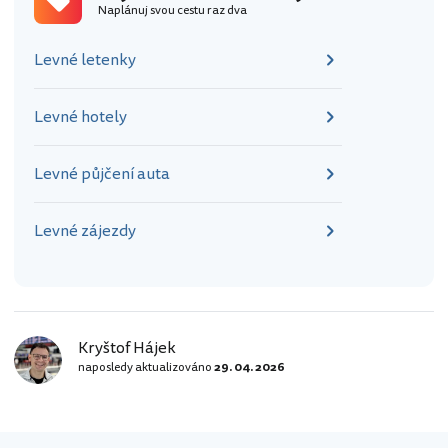
Naplánuj svou cestu raz dva
vám však návštěva zabere určitě
alespoň 1 hodinu. Areál je rozdělený do
Levné letenky
několika sekcí, v nichž jsou…
Levné hotely
Levné půjčení auta
Levné zájezdy
Kryštof Hájek
naposledy aktualizováno
29. 04. 2026