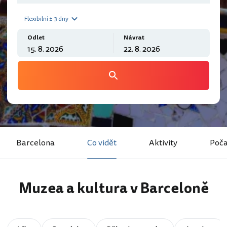
Flexibilní ± 3 dny
Odlet
Návrat
Barcelona
Co vidět
Aktivity
Poča
Muzea a kultura v Barceloně