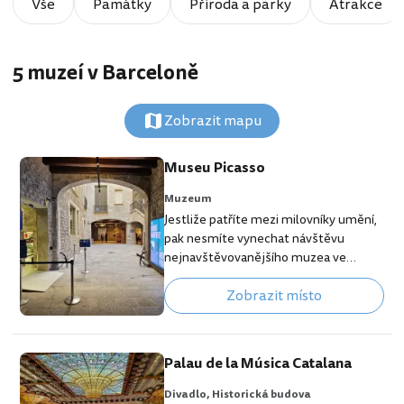
Vše
Památky
Příroda a parky
Atrakce
5 muzeí v Barceloně
Zobrazit mapu
Museu Picasso
Muzeum
Jestliže patříte mezi milovníky umění,
pak nesmíte vynechat návštěvu
nejnavštěvovanějšího muzea ve
městě, které ukrývá nejbohatší sbírku
Zobrazit místo
slavných Picassových děl. V muzeu
najdete malby, kresby, litografie a
rytiny z různých umělcových období.
[btn "Nejlepší ubytování v Barceloně"
Palau de la Música Catalana
https://www.booking.com/city/es/bar
celona.cs.html?aid=355333;label=p-
Divadlo,
Historická budova