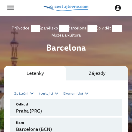
Průvodce
Španělsko
Barcelona
Co vidět
Muzea a kultura
Barcelona
Letenky
Zájezdy
Zpáteční
1 cestující
Ekonomická
Odkud
Kam