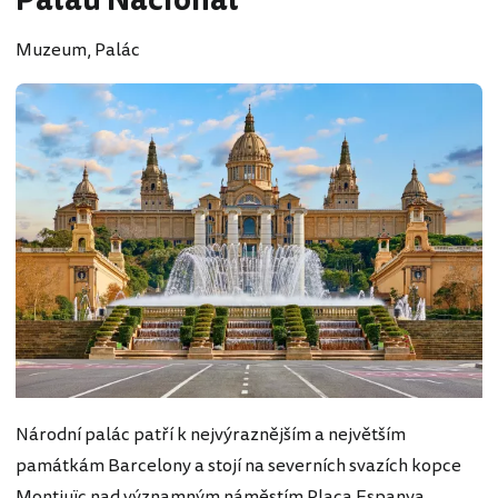
Palau Nacional
Muzeum, Palác
Národní palác patří k nejvýraznějším a největším
památkám Barcelony a stojí na severních svazích kopce
Montjuïc nad významným náměstím Placa Espanya.