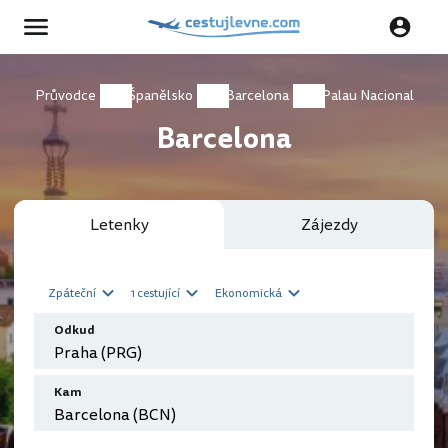
Průvodce
Španělsko
Barcelona
Palau Nacional
Barcelona
Letenky
Zájezdy
Zpáteční
1 cestující
Ekonomická
Odkud
Kam