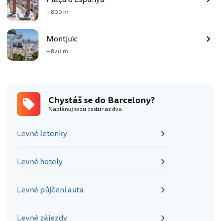
+ 800 m
Montjuïc
+ 820 m
Chystáš se do Barcelony?
Naplánuj svou cestu raz dva
Levné letenky
Levné hotely
Levné půjčení auta
Levné zájezdy