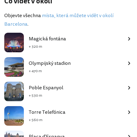
Co vidět v okolí
Objevte všechna
místa, která můžete vidět v okolí
Barcelona
.
Magická fontána
+ 320 m
Olympijský stadion
+ 470 m
Poble Espanyol
+ 530 m
Torre Telefónica
+ 560 m
Plaça d'Espanya