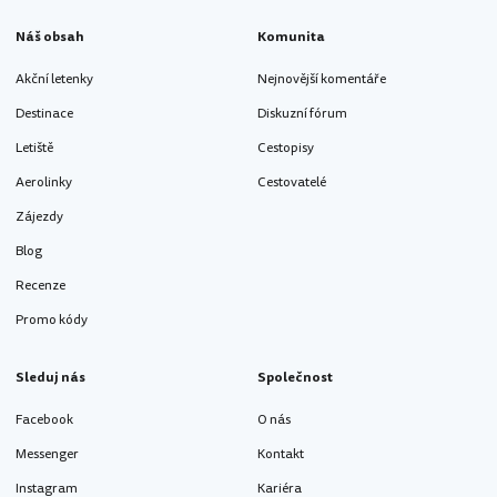
Náš obsah
Komunita
Akční letenky
Nejnovější komentáře
Destinace
Diskuzní fórum
Letiště
Cestopisy
Aerolinky
Cestovatelé
Zájezdy
Blog
Recenze
Promo kódy
Sleduj nás
Společnost
Facebook
O nás
Messenger
Kontakt
Instagram
Kariéra