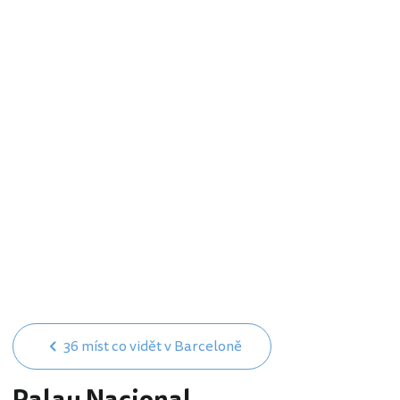
36 míst co vidět v Barceloně