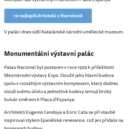
10 nejlepších hotelů v Barceloně
V paláci dnes sídlí Katalánské národní umělecké muzeum.
Monumentální výstavní palác
Palau Nacional byl postaven v roce 1929 k příležitosti
Mezinárodní výstavy Expo. Sloužil jako hlavní budova
spolu s rozsáhlým výstavním komplexem, který dodnes
slouží svému účelu a jednotlivé budovy lemují široký
bulvár směrem k Placa d'Espanya.
Architekti Eugenio Cendoya a Enric Cata se při stavbě
inspiroval stylem španělské renesance, což jen přidalo na
honosnosti budovy.