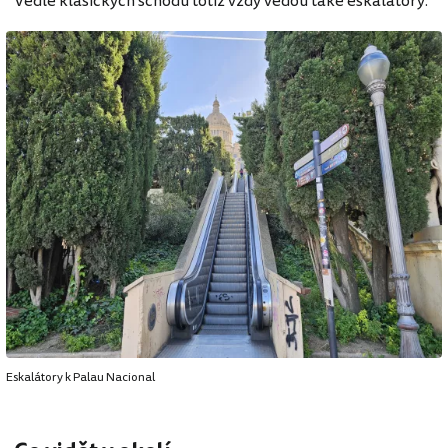
Vedle klasických schodů totiž vždy vedou také eskalátory.
Eskalátory k Palau Nacional