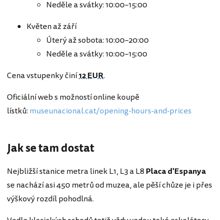
Neděle a svátky: 10:00–15:00
Květen až září
Úterý až sobota: 10:00–20:00
Neděle a svátky: 10:00–15:00
Cena vstupenky činí
12 EUR
.
Oficiální web s možností online koupě
lístků:
museunacional.cat/opening-hours-and-prices
Jak se tam dostat
Nejbližší stanice metra linek L1, L3 a L8
Placa d'Espanya
se nachází asi 450 metrů od muzea, ale pěší chůze je i přes
výškový rozdíl pohodlná.