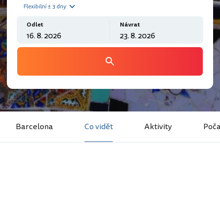
Flexibilní ± 3 dny
Odlet
Návrat
Barcelona
Co vidět
Aktivity
Poča