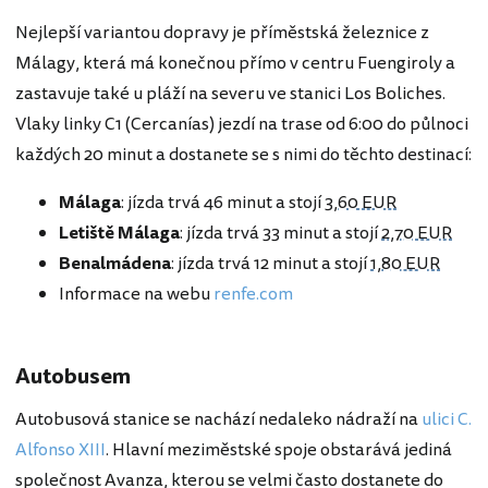
Nejlepší variantou dopravy je příměstská železnice z
Málagy, která má konečnou přímo v centru Fuengiroly a
zastavuje také u pláží na severu ve stanici Los Boliches.
Vlaky linky C1 (Cercanías) jezdí na trase od 6:00 do půlnoci
každých 20 minut a dostanete se s nimi do těchto destinací:
Málaga
: jízda trvá 46 minut a stojí
3,60 EUR
Letiště Málaga
: jízda trvá 33 minut a stojí
2,70 EUR
Benalmádena
: jízda trvá 12 minut a stojí
1,80 EUR
Informace na webu
renfe.com
Autobusem
Autobusová stanice se nachází nedaleko nádraží na
ulici C.
Alfonso XIII
. Hlavní meziměstské spoje obstarává jediná
společnost Avanza, kterou se velmi často dostanete do