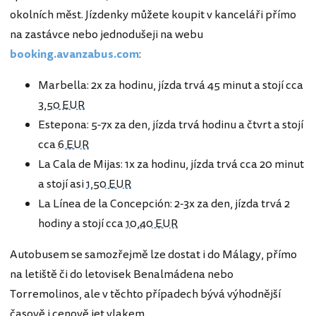
okolních měst. Jízdenky můžete koupit v kanceláři přímo
na zastávce nebo jednodušeji na webu
booking.avanzabus.com
:
Marbella: 2x za hodinu, jízda trvá 45 minut a stojí cca
3,50 EUR
Estepona: 5-7x za den, jízda trvá hodinu a čtvrt a stojí
cca
6 EUR
La Cala de Mijas: 1x za hodinu, jízda trvá cca 20 minut
a stojí asi
1,50 EUR
La Línea de la Concepción: 2-3x za den, jízda trvá 2
hodiny a stojí cca
10,40 EUR
Autobusem se samozřejmě lze dostat i do Málagy, přímo
na letiště či do letovisek Benalmádena nebo
Torremolinos, ale v těchto případech bývá výhodnější
časově i cenově jet vlakem.