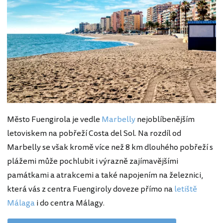
Město Fuengirola je vedle
Marbelly
nejoblíbenějším
letoviskem na pobřeží Costa del Sol. Na rozdíl od
Marbelly se však kromě více než 8 km dlouhého pobřeží s
plážemi může pochlubit i výrazně zajímavějšími
památkami a atrakcemi a také napojením na železnici,
která vás z centra Fuengiroly doveze přímo na
letiště
Málaga
i do centra Málagy.