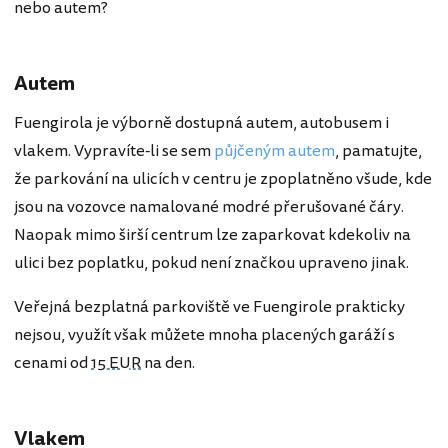
nebo autem?
Autem
Fuengirola je výborně dostupná autem, autobusem i
vlakem. Vypravíte-li se sem
půjčeným autem
, pamatujte,
že parkování na ulicích v centru je zpoplatněno všude, kde
jsou na vozovce namalované modré přerušované čáry.
Naopak mimo širší centrum lze zaparkovat kdekoliv na
ulici bez poplatku, pokud není značkou upraveno jinak.
Veřejná bezplatná parkoviště ve Fuengirole prakticky
nejsou, využít však můžete mnoha placených garáží s
cenami od
15 EUR
na den.
Vlakem