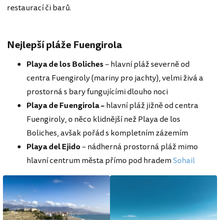
restaurací či barů.
Nejlepší pláže Fuengirola
Playa de los Boliches
– hlavní pláž severně od
centra Fuengiroly (mariny pro jachty), velmi živá a
prostorná s bary fungujícími dlouho noci
Playa de Fuengirola –
hlavní pláž jižně od centra
Fuengiroly, o něco klidnější než Playa de los
Boliches, avšak pořád s kompletním zázemím
Playa del Ejido
– nádherná prostorná pláž mimo
hlavní centrum města přímo pod hradem
Sohail