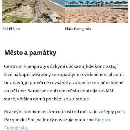
Pláž El Ejido
Pláže Fuengirola
Město a památky
Centrum Fuengiroly s úzkými uličkami, kde kontrastují
živé nákupní pěší zóny se zapadlými rezidenčními ulicemi
bez davů, je poměrně rozsáhlé a zabavíte se v něm klidně
na půl dne. Samotné centrum města není nijak zvlášť
staré, většina domů pochází ze 20. století.
Krásným klidným místem uprostřed města je veřejný park
Parque del Sol, na který navazuje malá zoo
Bioparc
Fuengirola
.