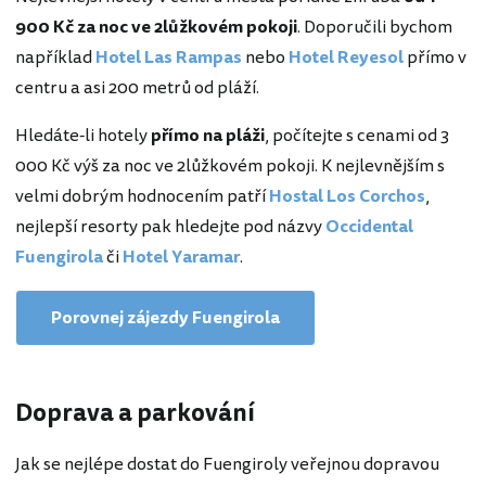
900 Kč za noc ve 2lůžkovém pokoji
. Doporučili bychom
například
Hotel Las Rampas
nebo
Hotel Reyesol
přímo v
centru a asi 200 metrů od pláží.
Hledáte-li hotely
přímo na pláži
, počítejte s cenami od 3
000 Kč výš za noc ve 2lůžkovém pokoji. K nejlevnějším s
velmi dobrým hodnocením patří
Hostal Los Corchos
,
nejlepší resorty pak hledejte pod názvy
Occidental
Fuengirola
či
Hotel Yaramar
.
Porovnej zájezdy Fuengirola
Doprava a parkování
Jak se nejlépe dostat do Fuengiroly veřejnou dopravou