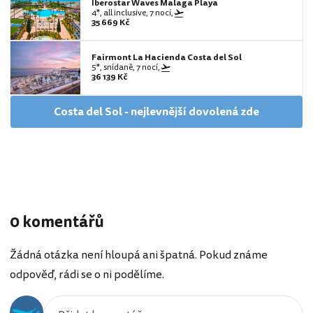
Iberostar Waves Malaga Playa
4*, all inclusive, 7 nocí,
35 669 Kč
Fairmont La Hacienda Costa del Sol
5*, snídaně, 7 nocí,
36 139 Kč
Costa del Sol - nejlevnější dovolená zde
0 komentářů
Žádná otázka není hloupá ani špatná. Pokud známe
odpověď, rádi se o ni podělíme.