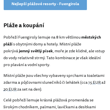
Nejlepší plážové resorty - Fuengirola
Pláže a koupání
Pobřeží Fuengiroly lemuje na 8 km většinou
městských
pláží
s obytnými domy a hotely. Místní pláže
pokrývá
jemný světlý písek
, moře je zde klidné, ale vstup
do vody relativně strmý. Tato kombinace je však ideální
pro plavání a vodní sporty.
Místní pláže jsou všechny vybaveny sprchami a toaletami
zdarma a půjčovnami slunečníků či lehátek (cca
15 EUR
až
20 EUR
za set na den).
Celé pobřeží lemuje krásná plážová promenáda se
širokým chodníkem, palmami, lavičkami a desítkami