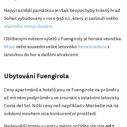
Nejvýraznější památkou je však bezpochyby krásný hrad
Sohail vybudovaný v roce 956 n.l., který si zaslouží svého
vlastního miniprůvodce
.
Oblíbeným místem výletů z Fuengiroly je horská vesnička
Mijas
nebo sousední velké letovisko
Benalmádena
s
lanovkou do hor a dalšími atrakcemi.
Ubytování Fuengirola
Ceny apartmánů a hotelů jsou ve Fuengirole na průměru
až mírném podprůměru ve srovnání s ostatními letovisky
Costa del Sol. Nižší ceny než například v Marbelle má na
svědomí mnohem více konkurenční prostředí.
Nejlevnější hotely v centru města pořídíte zhruba
od 1