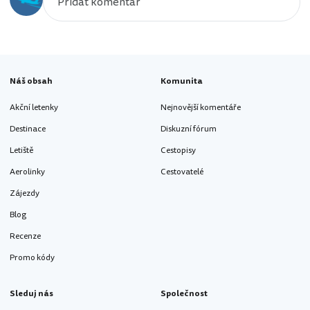
Náš obsah
Komunita
Akční letenky
Nejnovější komentáře
Destinace
Diskuzní fórum
Letiště
Cestopisy
Aerolinky
Cestovatelé
Zájezdy
Blog
Recenze
Promo kódy
Sleduj nás
Společnost