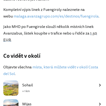
Kompletní výpis linek z Fuengiroly naleznete na
webu
malaga.avanzagrupo.com/es/destinos/fuengirola
.
Jako MHD po Fuengirole slouží několik místních linek
Avanzabus, lístek koupíte v trafice nebo u řidiče za
1,50
EUR
.
Co vidět v okolí
Objevte všechna
místa, která můžete vidět v okolí Costa
del Sol
.
Sohail
+ 1 km
Mijas