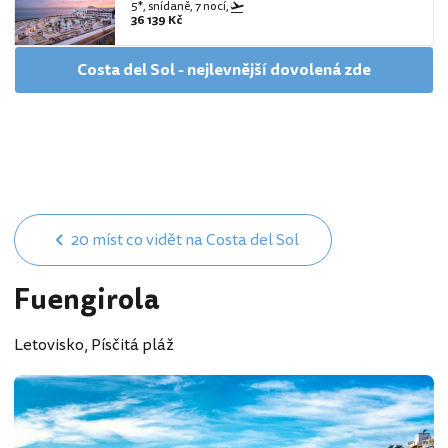
5*, snídaně, 7 nocí,
36 139 Kč
Costa del Sol - nejlevnější dovolená zde
20 míst co vidět na Costa del Sol
Fuengirola
Letovisko, Písčitá pláž