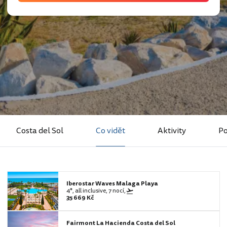
Costa del Sol
Co vidět
Aktivity
Po
Iberostar Waves Malaga Playa
4*, all inclusive, 7 nocí,
35 669 Kč
Fairmont La Hacienda Costa del Sol