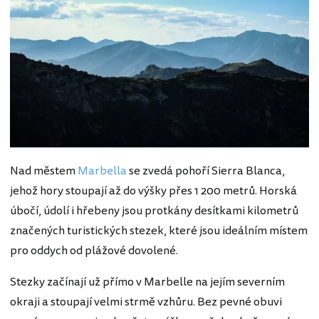
Nad městem
Marbella
se zvedá pohoří Sierra Blanca,
jehož hory stoupají až do výšky přes 1 200 metrů. Horská
úbočí, údolí i hřebeny jsou protkány desítkami kilometrů
značených turistických stezek, které jsou ideálním místem
pro oddych od plážové dovolené.
Stezky začínají už přímo v Marbelle na jejím severním
okraji a stoupají velmi strmě vzhůru. Bez pevné obuvi