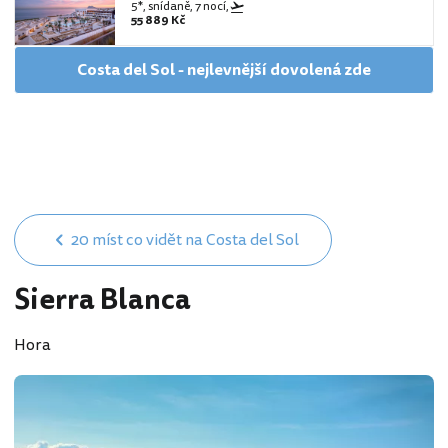
5*, snídaně, 7 nocí,
55 889 Kč
Costa del Sol - nejlevnější dovolená zde
20 míst co vidět na Costa del Sol
Sierra Blanca
Hora