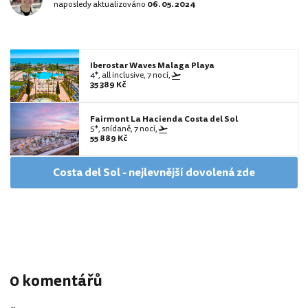
naposledy aktualizováno
06. 05. 2024
Iberostar Waves Malaga Playa
4*, all inclusive, 7 nocí,
35 389 Kč
Fairmont La Hacienda Costa del Sol
5*, snídaně, 7 nocí,
55 889 Kč
Costa del Sol - nejlevnější dovolená zde
0 komentářů