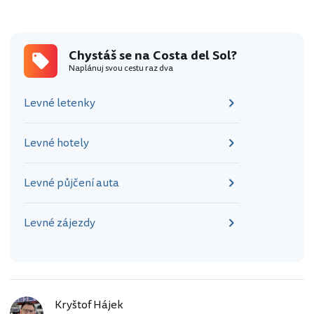
Chystáš se na Costa del Sol?
Naplánuj svou cestu raz dva
Levné letenky
Levné hotely
Levné půjčení auta
Levné zájezdy
Kryštof Hájek