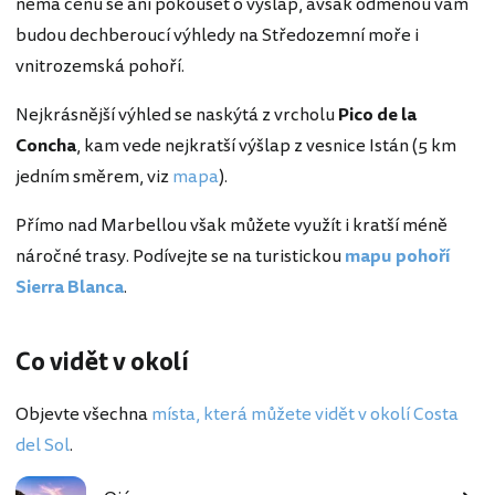
nemá cenu se ani pokoušet o výšlap, avšak odměnou vám
budou dechberoucí výhledy na Středozemní moře i
vnitrozemská pohoří.
Nejkrásnější výhled se naskýtá z vrcholu
Pico de la
Concha
, kam vede nejkratší výšlap z vesnice Istán (5 km
jedním směrem, viz
mapa
).
Přímo nad Marbellou však můžete využít i kratší méně
náročné trasy. Podívejte se na turistickou
mapu pohoří
Sierra Blanca
.
Co vidět v okolí
Objevte všechna
místa, která můžete vidět v okolí Costa
del Sol
.