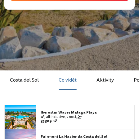
Costa del Sol
Co vidět
Aktivity
Po
Iberostar Waves Malaga Playa
4*, all inclusive, 7 nocí,
35 389 Kč
Fairmont La Hacienda Costa del Sol