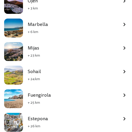
Ojén
+ 3 km
Marbella
+ 6 km
Mijas
+ 23 km
Sohail
+ 24 km
Fuengirola
+ 25 km
Estepona
+ 26 km