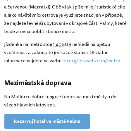
a červenou (Marratxí). Obě však spíše míjejí turistické cíle
a jako návštěvníci ostrova je využijete snad jen v případě,
že najdete levnější ubytování v okrajové části Palmy, které
bude zrovna poblíž stanice metra.
Jízdenka na metro stojí
1,45 EUR
nehledě na ujetou
vzdálenost a zakoupíte ji v každé stanici. Oficiální
informace najdete na webu
tib.org/en/web/ctm/metro
.
Meziměstská doprava
Na Mallorce dobře funguje i doprava mezi městy a do
všech hlavních letovisek.
Rezervuj hotel ve městě Palma