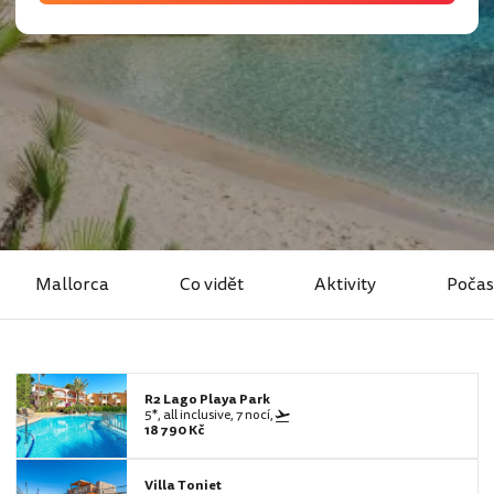
Mallorca
Co vidět
Aktivity
Počas
R2 Lago Playa Park
5*, all inclusive, 7 nocí,
18 790 Kč
Villa Toniet