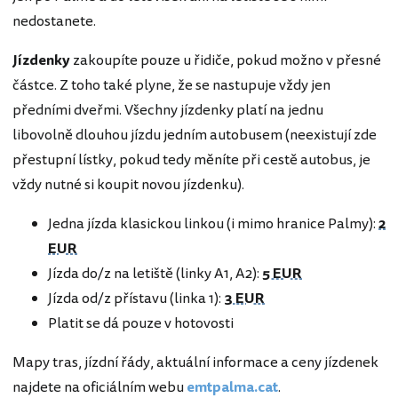
nedostanete.
Jízdenky
zakoupíte pouze u řidiče, pokud možno v přesné
částce. Z toho také plyne, že se nastupuje vždy jen
předními dveřmi. Všechny jízdenky platí na jednu
libovolně dlouhou jízdu jedním autobusem (neexistují zde
přestupní lístky, pokud tedy měníte při cestě autobus, je
vždy nutné si koupit novou jízdenku).
Jedna jízda klasickou linkou (i mimo hranice Palmy):
2
EUR
Jízda do/z na letiště (linky A1, A2):
5 EUR
Jízda od/z přístavu (linka 1):
3 EUR
Platit se dá pouze v hotovosti
Mapy tras, jízdní řády, aktuální informace a ceny jízdenek
najdete na oficiálním webu
emtpalma.cat
.