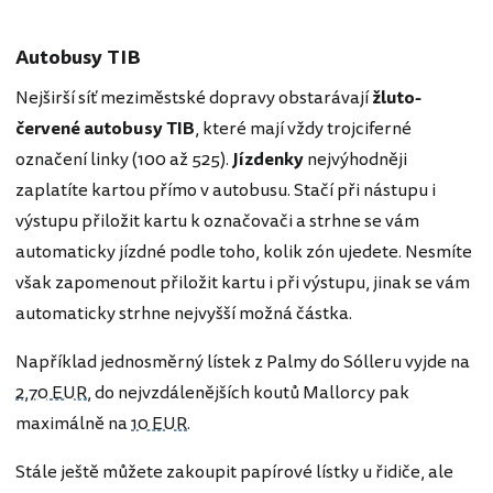
Autobusy TIB
Nejširší síť meziměstské dopravy obstarávají
žluto-
červené autobusy TIB
, které mají vždy trojciferné
označení linky (100 až 525).
Jízdenky
nejvýhodněji
zaplatíte kartou přímo v autobusu. Stačí při nástupu i
výstupu přiložit kartu k označovači a strhne se vám
automaticky jízdné podle toho, kolik zón ujedete. Nesmíte
však zapomenout přiložit kartu i při výstupu, jinak se vám
automaticky strhne nejvyšší možná částka.
Například jednosměrný lístek z Palmy do Sólleru vyjde na
2,70 EUR
, do nejvzdálenějších koutů Mallorcy pak
maximálně na
10 EUR
.
Stále ještě můžete zakoupit papírové lístky u řidiče, ale