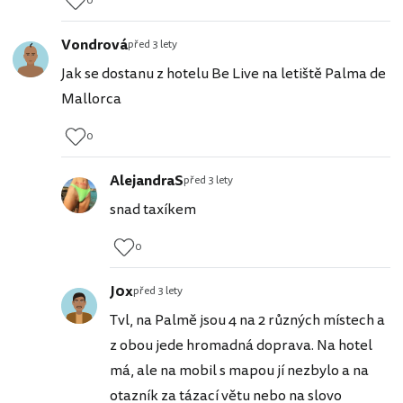
0
Vondrová
před 3 lety
Jak se dostanu z hotelu Be Live na letiště Palma de
Mallorca
0
AlejandraS
před 3 lety
snad taxíkem
0
J0x
před 3 lety
Tvl, na Palmě jsou 4 na 2 různých místech a
z obou jede hromadná doprava. Na hotel
má, ale na mobil s mapou jí nezbylo a na
otazník za tázací větu nebo na slovo