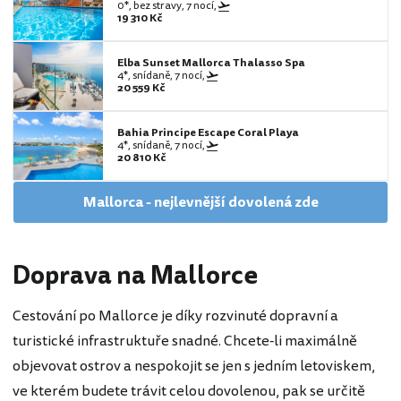
0*, bez stravy, 7 nocí,
19 310 Kč
Elba Sunset Mallorca Thalasso Spa
4*, snídaně, 7 nocí,
20 559 Kč
Bahia Principe Escape Coral Playa
4*, snídaně, 7 nocí,
20 810 Kč
Mallorca - nejlevnější dovolená zde
Doprava na Mallorce
Cestování po Mallorce je díky rozvinuté dopravní a
turistické infrastruktuře snadné. Chcete-li maximálně
objevovat ostrov a nespokojit se jen s jedním letoviskem,
ve kterém budete trávit celou dovolenou, pak se určitě