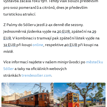
výstavba začala roku 1911. Tehdy vlak sloužil především
pro svoz pomerančů a citrónů, dnes je především
turistickou atrakcí.
Z Palmy do Sólleru jezdí 2-4x denně dle sezony.
Jednosměrná jízdenka vyjde na
20 EUR
, zpáteční na
29
EUR
. V kombinaci s tramvají pak zpáteční lístek vyjde na
32 EUR
při koupi
online
, respektive
40 EUR
při koupi na
místě.
Více informací najdete v našem miniprůvodci po
městečku
Sóller
a taky na oficiálních webových
stránkách
trendesoller.com
.