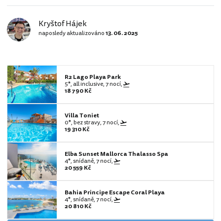
Kryštof Hájek
naposledy aktualizováno
13. 06. 2025
R2 Lago Playa Park
5*, all inclusive, 7 nocí,
18 790 Kč
Villa Toniet
0*, bez stravy, 7 nocí,
19 310 Kč
Elba Sunset Mallorca Thalasso Spa
4*, snídaně, 7 nocí,
20 559 Kč
Bahia Principe Escape Coral Playa
4*, snídaně, 7 nocí,
20 810 Kč