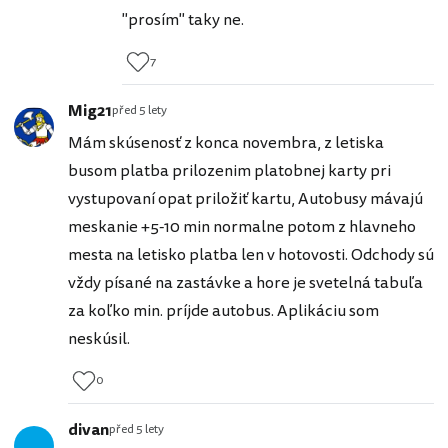
"prosím" taky ne.
7
Mig21
před 5 lety
Mám skúsenosť z konca novembra, z letiska
busom platba prilozenim platobnej karty pri
vystupovaní opat priložiť kartu, Autobusy mávajú
meskanie +5-10 min normalne potom z hlavneho
mesta na letisko platba len v hotovosti. Odchody sú
vždy písané na zastávke a hore je svetelná tabuľa
za koľko min. príjde autobus. Aplikáciu som
neskúsil.
0
divan
před 5 lety