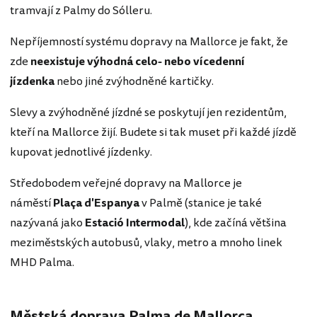
tramvají z Palmy do Sólleru.
Nepříjemností systému dopravy na Mallorce je fakt, že
zde
neexistuje výhodná celo- nebo vícedenní
jízdenka
nebo jiné zvýhodněné kartičky.
Slevy a zvýhodněné jízdné se poskytují jen rezidentům,
kteří na Mallorce žijí. Budete si tak muset při každé jízdě
kupovat jednotlivé jízdenky.
Středobodem veřejné dopravy na Mallorce je
náměstí
Plaça d'Espanya
v Palmě (stanice je také
nazývaná jako
Estació Intermodal
), kde začíná většina
meziměstských autobusů, vlaky, metro a mnoho linek
MHD Palma.
Městská doprava Palma de Mallorca