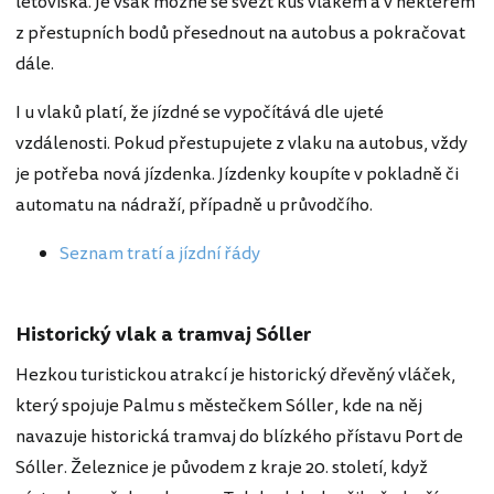
letoviska. Je však možné se svézt kus vlakem a v některém
z přestupních bodů přesednout na autobus a pokračovat
dále.
I u vlaků platí, že jízdné se vypočítává dle ujeté
vzdálenosti. Pokud přestupujete z vlaku na autobus, vždy
je potřeba nová jízdenka. Jízdenky koupíte v pokladně či
automatu na nádraží, případně u průvodčího.
Seznam tratí a jízdní řády
Historický vlak a tramvaj Sóller
Hezkou turistickou atrakcí je historický dřevěný vláček,
který spojuje Palmu s městečkem Sóller, kde na něj
navazuje historická tramvaj do blízkého přístavu Port de
Sóller. Železnice je původem z kraje 20. století, když