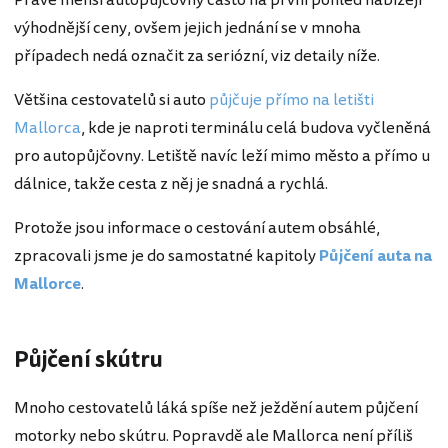
Právě menší autopůjčovny často na první pohled nabízejí
výhodnější ceny, ovšem jejich jednání se v mnoha
případech nedá označit za seriózní, viz detaily níže.
Většina cestovatelů si auto
půjčuje přímo na letišti
Mallorca
, kde je naproti terminálu celá budova vyčleněná
pro autopůjčovny. Letiště navíc leží mimo město a přímo u
dálnice, takže cesta z něj je snadná a rychlá.
Protože jsou informace o cestování autem obsáhlé,
zpracovali jsme je do samostatné kapitoly
Půjčení auta na
Mallorce
.
Půjčení skútru
Mnoho cestovatelů láká spíše než ježdění autem půjčení
motorky nebo skútru. Popravdě ale Mallorca není příliš