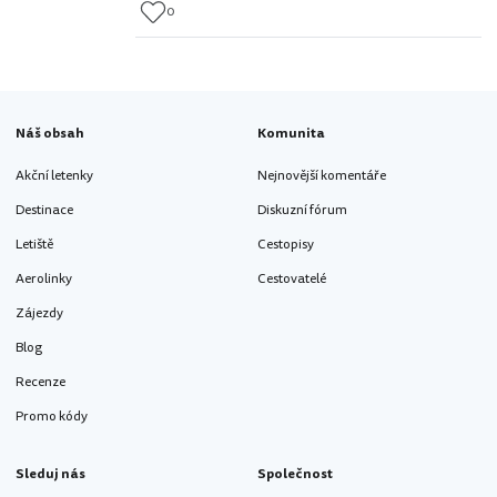
0
Náš obsah
Komunita
Akční letenky
Nejnovější komentáře
Destinace
Diskuzní fórum
Letiště
Cestopisy
Aerolinky
Cestovatelé
Zájezdy
Blog
Recenze
Promo kódy
Sleduj nás
Společnost