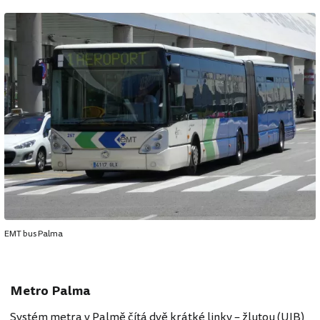
EMT bus Palma
Metro Palma
Systém metra v Palmě čítá dvě krátké linky – žlutou (UIB)