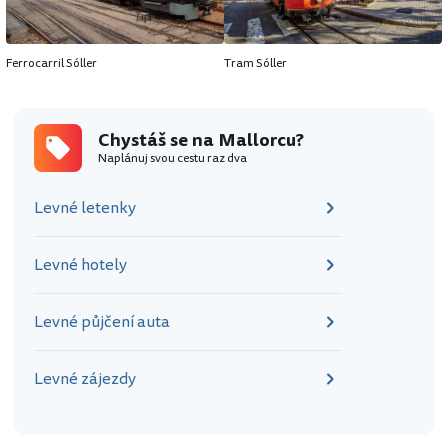
Ferrocarril Sóller
Tram Sóller
Chystáš se na Mallorcu?
Naplánuj svou cestu raz dva
Levné letenky
Levné hotely
Levné půjčení auta
Levné zájezdy