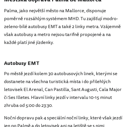
Palma, jako největší město na Mallorce, disponuje
poměrně rozsáhlým systémem MHD. Tu zajišťují modro-
zeleno-bílé autobusy EMT a také 2 linky metra. Vzájemně
však autobusy a metro nejsou tarifně propojené a na
každé platí jiné jízdenky.
Autobusy EMT
Po městě jezdí kolem 30 autobusových linek, kterými se
dostanete na všechna turistická místa i do přilehlých
letovisek El Arenal, Can Pastilla, Sant Augusti, Cala Major
či Ses Illetes. Hlavní linky jezdí v intervalu 10-15 minut
zhruba od 5:00 do 23:30.
Noční dopravu pak 4 speciální noční linky, které však jezdí
jen po Palmě a do letovisek ani na letiště se s nimi