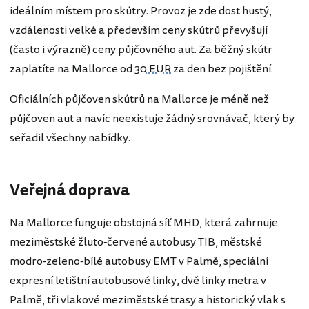
ideálním místem pro skútry. Provoz je zde dost hustý,
vzdálenosti velké a především ceny skútrů převyšují
(často i výrazně) ceny půjčovného aut. Za běžný skútr
zaplatíte na Mallorce od
30 EUR
za den bez pojištění.
Oficiálních půjčoven skútrů na Mallorce je méně než
půjčoven aut a navíc neexistuje žádný srovnávač, který by
seřadil všechny nabídky.
Veřejná doprava
Na Mallorce funguje obstojná síť MHD, která zahrnuje
meziměstské žluto-červené autobusy TIB, městské
modro-zeleno-bílé autobusy EMT v Palmě, speciální
expresní letištní autobusové linky, dvě linky metra v
Palmě, tři vlakové meziměstské trasy a historický vlak s