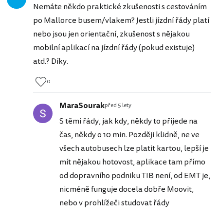
Nemáte někdo praktické zkušenosti s cestováním
po Mallorce busem/vlakem? Jestli jízdní řády platí
nebo jsou jen orientační, zkušenost s nějakou
mobilní aplikací na jízdní řády (pokud existuje)
atd.? Díky.
0
MaraSourak
před 5 lety
S těmi řády, jak kdy, někdy to přijede na
čas, někdy o 10 min. Později klidně, ne ve
všech autobusech lze platit kartou, lepší je
mít nějakou hotovost, aplikace tam přímo
od dopravního podniku TIB není, od EMT je,
nicméně funguje docela dobře Moovit,
nebo v prohlížeči studovat řády