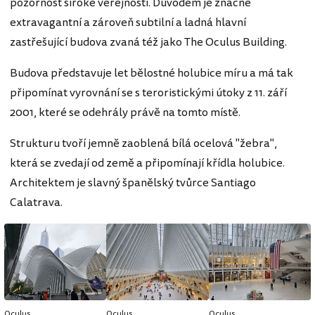
pozornost široké veřejnosti. Důvodem je značně
extravagantní a zároveň subtilní a ladná hlavní
zastřešující budova zvaná též jako The Oculus Building.
Budova představuje let bělostné holubice míru a má tak
připomínat vyrovnání se s teroristickými útoky z 11. září
2001, které se odehrály právě na tomto místě.
Strukturu tvoří jemně zaoblená bílá ocelová "žebra",
která se zvedají od země a připomínají křídla holubice.
Architektem je slavný španělský tvůrce Santiago
Calatrava.
Oculus
Oculus
Oculus