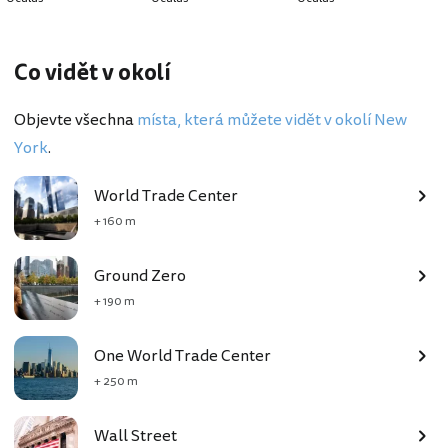
Co vidět v okolí
Objevte všechna
místa, která můžete vidět v okolí New
York
.
World Trade Center
+ 160 m
Ground Zero
+ 190 m
One World Trade Center
+ 250 m
Wall Street