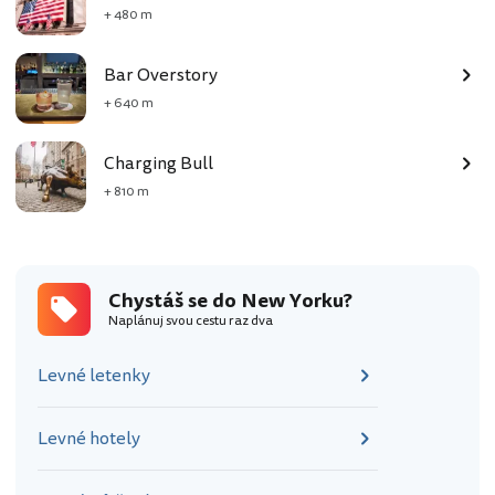
+ 480 m
Bar Overstory
+ 640 m
Charging Bull
+ 810 m
Chystáš se do New Yorku?
Naplánuj svou cestu raz dva
Levné letenky
Levné hotely