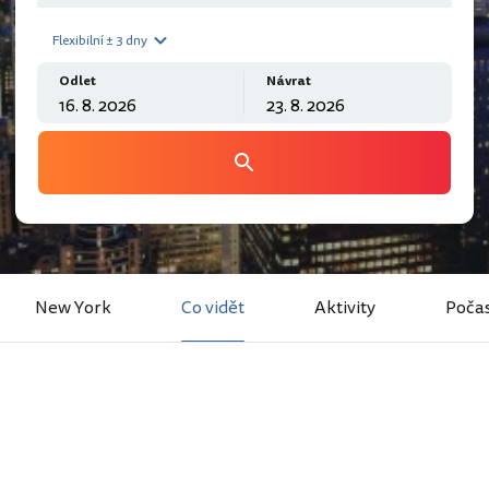
Flexibilní ± 3 dny
Odlet
Návrat
New York
Co vidět
Aktivity
Počas