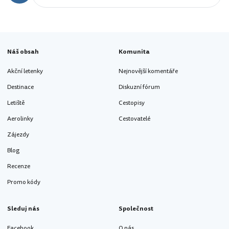
Náš obsah
Komunita
Akční letenky
Nejnovější komentáře
Destinace
Diskuzní fórum
Letiště
Cestopisy
Aerolinky
Cestovatelé
Zájezdy
Blog
Recenze
Promo kódy
Sleduj nás
Společnost
Facebook
O nás