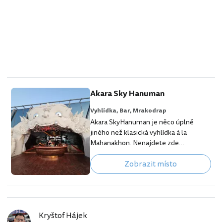
Akara Sky Hanuman
Vyhlídka,
Bar,
Mrakodrap
Akara SkyHanuman je něco úplně
jiného než klasická vyhlídka á la
Mahanakhon. Nenajdete zde
skleněnou lávku ani „pouhý“ výhled
Zobrazit místo
nad město. To, co tu získáte, je
multilevel 360° panorama s kulturními
prvky, interaktivními zónami,
tematickými instalacemi a živým
večerním programem. Akara se
Kryštof Hájek
nachází na střeše mrakodrapu One