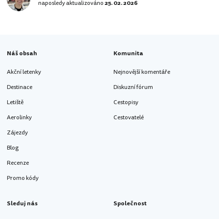
naposledy aktualizováno
City Centre (58.–61. patro) a nejvyšší
25. 02. 2026
vyhlídková terasa s ikonickým rooftop
barem je ve výšce 276 metrů. Jde o…
Náš obsah
Komunita
Akční letenky
Nejnovější komentáře
Destinace
Diskuzní fórum
Letiště
Cestopisy
Aerolinky
Cestovatelé
Zájezdy
Blog
Recenze
Promo kódy
Sleduj nás
Společnost