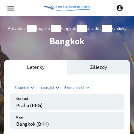
Průvodce
Thajsko
Bangkok
Co vidět
Vyhlídky
Bangkok
Letenky
Zájezdy
Zpáteční
1 cestující
Ekonomická
Odkud
Kam