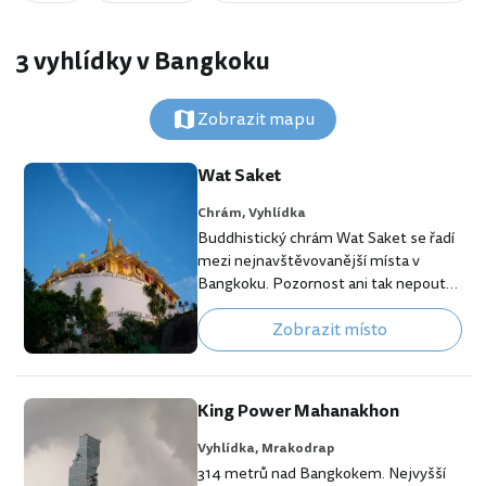
3 vyhlídky v Bangkoku
Zobrazit mapu
Wat Saket
Chrám,
Vyhlídka
Buddhistický chrám Wat Saket se řadí
mezi nejnavštěvovanější místa v
Bangkoku. Pozornost ani tak nepoutá
rozlehlý chrámový komplex, ale malá
Zobrazit místo
svatyně na vrcholku "Zlaté hory",
Golden Mount. [btn "Získej tajné
nabídky na booking.com"
https://booking.com/city/th/bangkok.
King Power Mahanakhon
cs.html?aid=355333;label=p-bangkok-
wat-saket] Zlatá hora je jedním z mála
Vyhlídka,
Mrakodrap
vyvýšených míst v Bangkoku a naskýtá
314 metrů nad Bangkokem. Nejvyšší