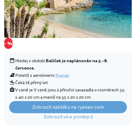
- %
Hledej v období
Balíček je naplánován na 5.–8.
července.
Poletíš s aeroliniemi
Ryanair
Čeká tě přímý let
V ceně je V ceně jsou 2 příruční zavazadla o rozměrech 55
x 40 x 20 cm a menší na 35 x 20 x 20 cm.
Zobrazit nabídku na ryanair.com
Zobrazit více prodejců