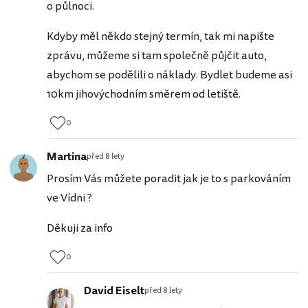
o půlnoci.
Kdyby měl někdo stejný termín, tak mi napište
zprávu, můžeme si tam společně půjčit auto,
abychom se podělili o náklady. Bydlet budeme asi
10km jihovýchodním směrem od letiště.
0
Martina
před 8 lety
Prosím Vás můžete poradit jak je to s parkováním
ve Vídni ?
Děkuji za info
0
David Eiselt
před 8 lety