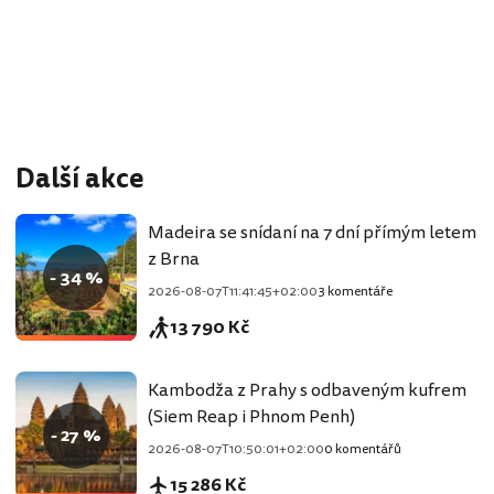
Další akce
Madeira se snídaní na 7 dní přímým letem
z Brna
- 34 %
2026-08-07T11:41:45+02:00
3 komentáře
13 790 Kč
Kambodža z Prahy s odbaveným kufrem
(Siem Reap i Phnom Penh)
- 27 %
2026-08-07T10:50:01+02:00
0 komentářů
15 286 Kč