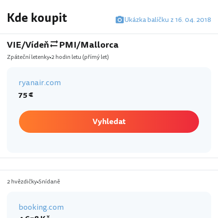
Kde koupit
Ukázka balíčku z 16. 04. 2018
VIE/Vídeň
PMI/Mallorca
Zpáteční letenky
2 hodin letu
(přímý let)
ryanair.com
75 €
Vyhledat
2 hvězdičky
Snídaně
booking.com