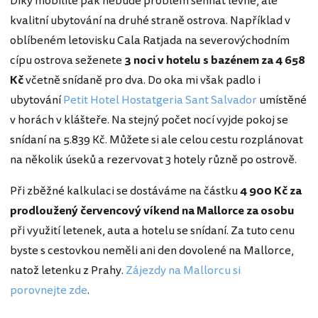
Díky mobilitě pak nebude problém sehnat levné, ale
kvalitní ubytování na druhé straně ostrova. Například v
oblíbeném letovisku Cala Ratjada na severovýchodním
cípu ostrova seženete
3 noci v hotelu s bazénem za 4 658
Kč
včetně snídaně pro dva. Do oka mi však padlo i
ubytování
Petit Hotel Hostatgeria Sant Salvador
umístěné
v horách v klášteře. Na stejný počet nocí vyjde pokoj se
snídaní na 5.839 Kč. Můžete si ale celou cestu rozplánovat
na několik úseků a rezervovat 3 hotely různě po ostrově.
Při zběžné kalkulaci se dostáváme na částku
4 900 Kč za
prodloužený červencový víkend na Mallorce za osobu
při využití letenek, auta a hotelu se snídaní. Za tuto cenu
byste s cestovkou neměli ani den dovolené na Mallorce,
natož letenku z Prahy.
Zájezdy na Mallorcu si
porovnejte zde
.