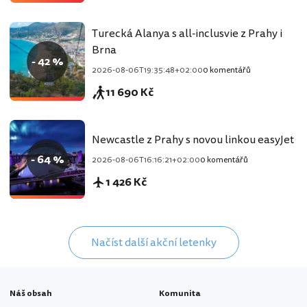
Turecká Alanya s all-inclusvie z Prahy i
Brna
- 42 %
2026-08-06T19:35:48+02:00
0 komentářů
11 690 Kč
Newcastle z Prahy s novou linkou easyJet
- 64 %
2026-08-06T16:16:21+02:00
0 komentářů
1 426 Kč
Načíst další akční letenky
Náš obsah
Komunita