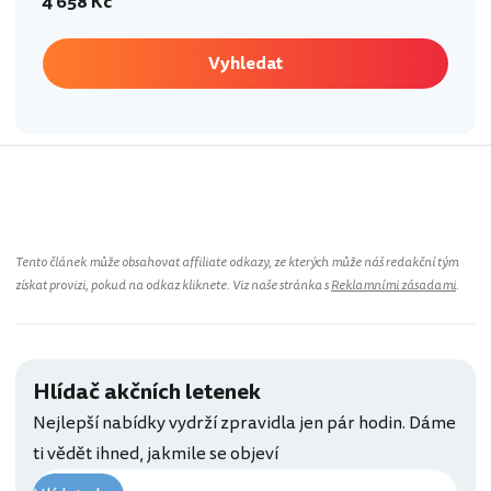
4 658 Kč
Vyhledat
Tento článek může obsahovat affiliate odkazy, ze kterých může náš redakční tým
získat provizi, pokud na odkaz kliknete. Viz naše stránka s
Reklamními zásadami
.
Hlídač akčních letenek
Nejlepší nabídky vydrží zpravidla jen pár hodin. Dáme
ti vědět ihned, jakmile se objeví