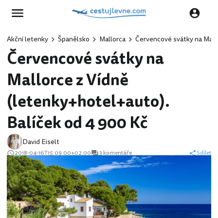
Akční letenky
Španělsko
Mallorca
Červencové svátky na Mallo
Červencové svátky na
Mallorce z Vídně
(letenky+hotel+auto).
Balíček od 4 900 Kč
David Eiselt
2018-04-16T15:09:00+02:00
3 komentáře
Sdílet