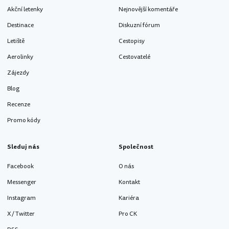
Akční letenky
Nejnovější komentáře
Destinace
Diskuzní fórum
Letiště
Cestopisy
Aerolinky
Cestovatelé
Zájezdy
Blog
Recenze
Promo kódy
Sleduj nás
Společnost
Facebook
O nás
Messenger
Kontakt
Instagram
Kariéra
X / Twitter
Pro CK