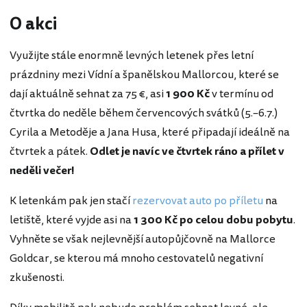
O akci
Využijte stále enormně levných letenek přes letní
prázdniny mezi Vídní a španělskou Mallorcou, které se
dají aktuálně sehnat za 75 €, asi
1 900 Kč
v termínu od
čtvrtka do neděle během červencových svátků (5.–6.7.)
Cyrila a Metoděje a Jana Husa, které připadají ideálně na
čtvrtek a pátek.
Odlet je navíc ve čtvrtek ráno a přílet v
neděli večer!
K letenkám pak jen stačí
rezervovat auto po příletu
na
letiště, které vyjde asi na
1 300 Kč po celou dobu pobytu
.
Vyhněte se však nejlevnější autopůjčovně na Mallorce
Goldcar, se kterou má mnoho cestovatelů negativní
zkušenosti.