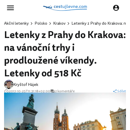
Akční letenky
Polsko
Krakov
Letenky z Prahy do Krakova: na 
Letenky z Prahy do Krakova:
na vánoční trhy i
prodloužené víkendy.
Letenky od 518 Kč
Kryštof Hájek
2017-10-25T11:31:18+02:00
2 komentáře
Sdílet