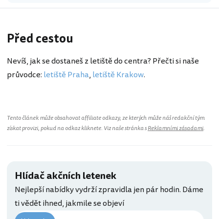
Před cestou
Nevíš, jak se dostaneš z letiště do centra? Přečti si naše
průvodce:
letiště Praha
,
letiště Krakow
.
Tento článek může obsahovat affiliate odkazy, ze kterých může náš redakční tým
získat provizi, pokud na odkaz kliknete. Viz naše stránka s
Reklamními zásadami
.
Hlídač akčních letenek
Nejlepší nabídky vydrží zpravidla jen pár hodin. Dáme
ti vědět ihned, jakmile se objeví