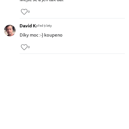
0
David K
před 9 lety
Díky moc :-) koupeno
0