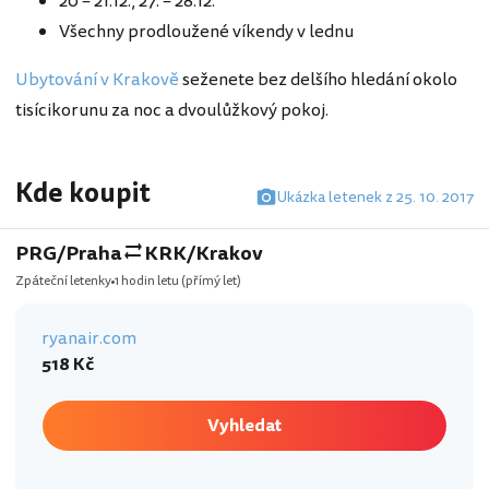
20 – 21.12., 27. – 28.12.
Všechny prodloužené víkendy v lednu
Ubytování v Krakově
seženete bez delšího hledání okolo
tisícikorunu za noc a dvoulůžkový pokoj.
Kde koupit
Ukázka letenek z 25. 10. 2017
PRG/Praha
KRK/Krakov
Zpáteční letenky
1 hodin letu
(přímý let)
ryanair.com
518 Kč
Vyhledat