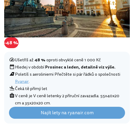
-48 %
Ušetříš až
48 %
oproti obvyklé ceně 1 000 Kč
Hledej v období
Prosinec a leden, detailně viz výše.
Poletíš s aeroliniemi Přečtěte si pár řádků o společnosti
Ryanair
.
Čeká tě přímý let
V ceně je V ceně letenky 2 příruční zavazadla: 55x40x20
cm a 35x20x20 cm.
Najít lety na ryanair.com