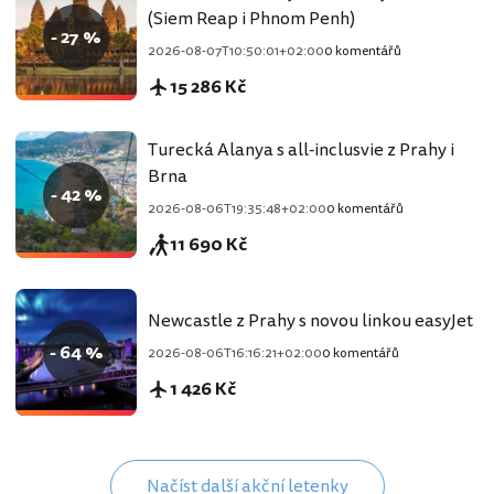
(Siem Reap i Phnom Penh)
- 27 %
2026-08-07T10:50:01+02:00
0 komentářů
15 286 Kč
Turecká Alanya s all-inclusvie z Prahy i
Brna
- 42 %
2026-08-06T19:35:48+02:00
0 komentářů
11 690 Kč
Newcastle z Prahy s novou linkou easyJet
- 64 %
2026-08-06T16:16:21+02:00
0 komentářů
1 426 Kč
Načíst další akční letenky