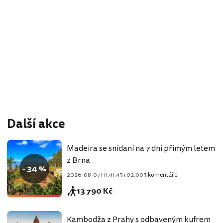
Další akce
Madeira se snídaní na 7 dní přímým letem
z Brna
- 34 %
2026-08-07T11:41:45+02:00
3 komentáře
13 790 Kč
Kambodža z Prahy s odbaveným kufrem