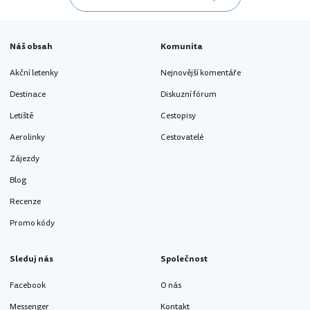
Náš obsah
Komunita
Akční letenky
Nejnovější komentáře
Destinace
Diskuzní fórum
Letiště
Cestopisy
Aerolinky
Cestovatelé
Zájezdy
Blog
Recenze
Promo kódy
Sleduj nás
Společnost
Facebook
O nás
Messenger
Kontakt