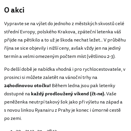
O akci
Vypravte se na výlet do jednoho z městských skvostů celé
střední Evropy, polského Krakova, zpáteční letenka váš
přijde na pětikilo a to už je škoda nechat ležet... V průběhu
října se sice objevily i nižší ceny, avšak vždy jen na jediný
termín a velmi omezeným počtem míst (většinou 2-3).
Po delší době je nabídka vhodná i pro rychlocestovatele, v
prosinci si můžete zaletět na vánoční trhy na
24hodinovou otočku!
Během ledna jsou pak letenky
dostupné na
každý prodloužený víkend (čt-ne).
Vaše
peněženka neutrpí takový šok jako při výletu na západ a
s novou linkou Ryanairu z Prahy je konec i úmorné cestě
po zemi.