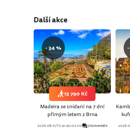
Další akce
- 34 %
-
13 790 Kč
Madeira se snídaní na 7 dní
Kambo
přímým letem z Brna
kuf
2026-08-07T11:41:45+02:00
3 komentáře
2026-0