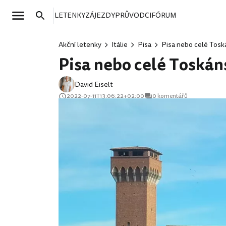
LETENKY
ZÁJEZDY
PRŮVODCI
FÓRUM
Akční letenky
Itálie
Pisa
Pisa nebo celé Tosk
Pisa nebo celé Toskán
David Eiselt
2022-07-11T13:06:22+02:00
0 komentářů