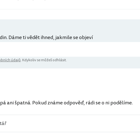
din. Dáme ti vědět ihned, jakmile se objeví
bních údajů
. Kdykoliv se můžeš odhlásit.
ů
pá ani špatná. Pokud známe odpověď, rádi se o ni podělíme.