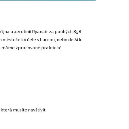
íjna u aerolinií Ryanair za pouhých 858
h městeček v čele s Luccou, nebo delší k
ás máme zpracované praktické
která musíte navštívit.