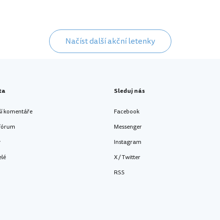
Načíst další akční letenky
ta
Sleduj nás
ší komentáře
Facebook
 fórum
Messenger
y
Instagram
elé
X / Twitter
RSS