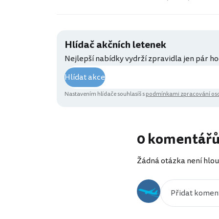
Hlídač akčních letenek
Nejlepší nabídky vydrží zpravidla jen pár ho
Hlídat akce
Nastavením hlídače souhlasíš s
podmínkami zpracování oso
0 komentář
Žádná otázka není hlou