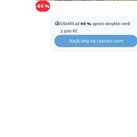
-66 %
Ušetříš až
66 %
oproti obvyklé ceně
2 500 Kč
Najít lety na ryanair.com