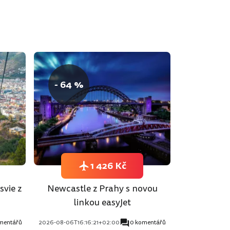
- 64 %
1 426 Kč
svie z
Newcastle z Prahy s novou
linkou easyJet
mentářů
2026-08-06T16:16:21+02:00
0 komentářů