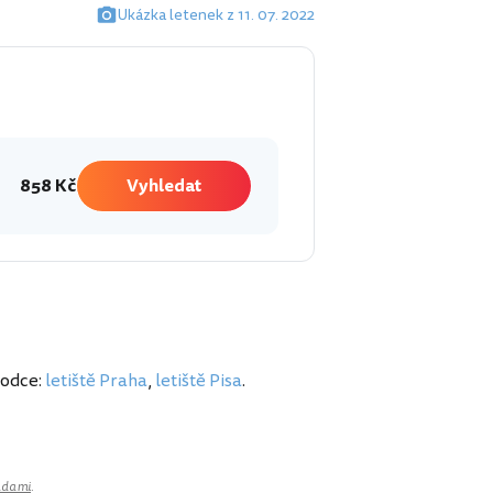
Ukázka letenek z 11. 07. 2022
858 Kč
Vyhledat
vodce:
letiště Praha
,
letiště Pisa
.
adami
.