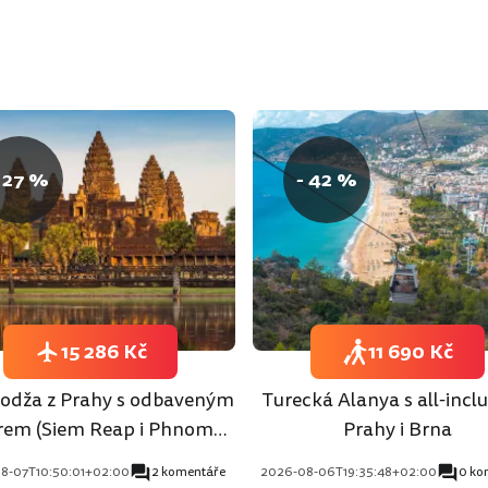
 27 %
- 42 %
15 286 Kč
11 690 Kč
dža z Prahy s odbaveným
Turecká Alanya s all-inclu
rem (Siem Reap i Phnom
Prahy i Brna
Penh)
8-07T10:50:01+02:00
2 komentáře
2026-08-06T19:35:48+02:00
0 ko