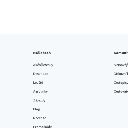
Náš obsah
Komuni
Akční letenky
Nejnověj
Destinace
Diskuzní
Letiště
Cestopis
Aerolinky
Cestovat
Zájezdy
Blog
Recenze
Promo kódy