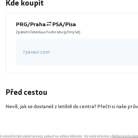
Kde koupit
PRG/Praha
PSA/Pisa
Zpáteční letenky
2 hodin letu
(přímý let)
ryanair.com
Před cestou
Nevíš, jak se dostaneš z letiště do centra? Přečti si naše prů
redakční tým získat provizi, pokud na odkaz kliknete. Viz naše stránka s
Reklamními zás