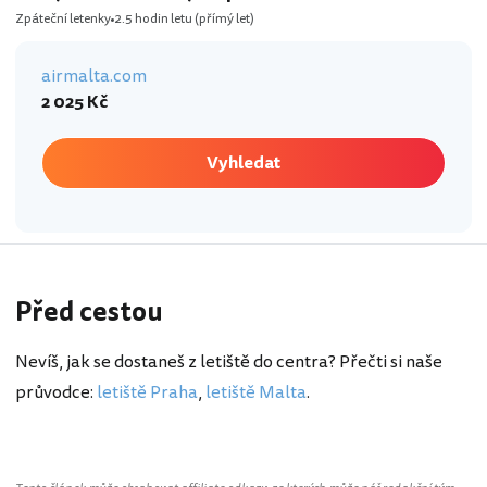
Zpáteční letenky
2.5 hodin letu
(přímý let)
airmalta.com
2 025 Kč
Vyhledat
Před cestou
Nevíš, jak se dostaneš z letiště do centra? Přečti si naše
průvodce:
letiště Praha
,
letiště Malta
.