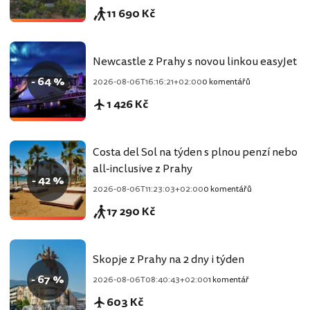
11 690 Kč
Newcastle z Prahy s novou linkou easyJet
- 64 %
2026-08-06T16:16:21+02:00
0 komentářů
1 426 Kč
Costa del Sol na týden s plnou penzí nebo
all-inclusive z Prahy
- 42 %
2026-08-06T11:23:03+02:00
0 komentářů
17 290 Kč
Skopje z Prahy na 2 dny i týden
- 67 %
2026-08-06T08:40:43+02:00
1 komentář
603 Kč