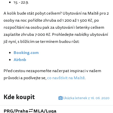
15. - 22.9.
A kolik bude stát pobyt celkem? Ubytování na Maltě
pro 2
osoby na noc pořídíte zhruba od 1 200 až 1 500 Kč, po
rozpočítání na osobu pak za ubytování i letenky celkem
zaplatíte zhruba 7 000 Kč. Prohledejte nabídky ubytování
již nyní, s blížícím se termínem budou růst:
Booking.com
Airbnb
Před cestou nezapomeňte načerpat inspiraci v našem
průvodci a podívejte se,
co navštívit na Maltě
.
Kde koupit
Ukázka letenek z 16. 06. 2020
PRG/Praha
MLA/Luqa