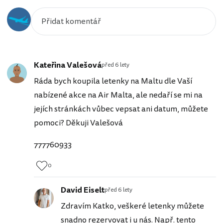
Kateřina Valešová
před 6 lety
Ráda bych koupila letenky na Maltu dle Vaší
nabízené akce na Air Malta, ale nedaří se mi na
jejích stránkách vůbec vepsat ani datum, můžete
pomoci? Děkuji Valešová
777760933
0
David Eiselt
před 6 lety
Zdravím Katko, veškeré letenky můžete
snadno rezervovat i u nás. Např. tento