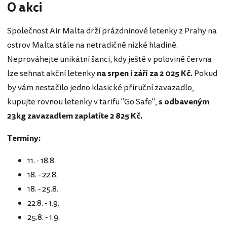
O akci
Společnost Air Malta drží prázdninové letenky z Prahy na
ostrov Malta stále na netradičně nízké hladině.
Neprováhejte unikátní šanci, kdy ještě v polovině června
lze sehnat akční letenky
na srpen i září
za 2 025 Kč.
Pokud
by vám nestačilo jedno klasické příruční zavazadlo,
kupujte rovnou letenky v tarifu "Go Safe",
s odbaveným
23kg zavazadlem zaplatíte 2 825 Kč.
Termíny:
11. - 18.8.
18. - 22.8.
18. - 25.8.
22.8. - 1.9.
25.8. - 1.9.