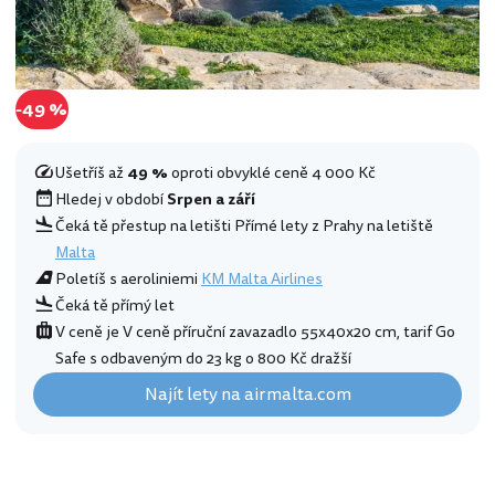
-49 %
Ušetříš až
49 %
oproti obvyklé ceně 4 000 Kč
Hledej v období
Srpen a září
Čeká tě přestup na letišti Přímé lety z Prahy na letiště
Malta
Poletíš s aeroliniemi
KM Malta Airlines
Čeká tě přímý let
V ceně je V ceně příruční zavazadlo 55x40x20 cm, tarif Go
Safe s odbaveným do 23 kg o 800 Kč dražší
Najít lety na airmalta.com