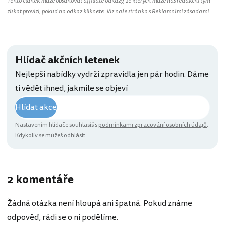
Tento článek může obsahovat affiliate odkazy, ze kterých může náš redakční tým
získat provizi, pokud na odkaz kliknete. Viz naše stránka s
Reklamními zásadami
.
Hlídač akčních letenek
Nejlepší nabídky vydrží zpravidla jen pár hodin. Dáme
ti vědět ihned, jakmile se objeví
Hlídat akce
Nastavením hlídače souhlasíš s
podmínkami zpracování osobních údajů
.
Kdykoliv se můžeš odhlásit.
2 komentáře
Žádná otázka není hloupá ani špatná. Pokud známe
odpověď, rádi se o ni podělíme.