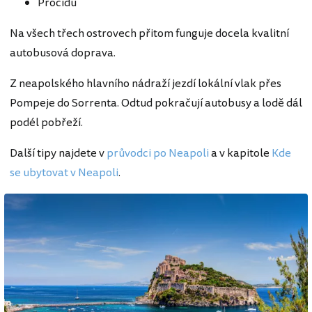
Procidu
Na všech třech ostrovech přitom funguje docela kvalitní
autobusová doprava.
Z neapolského hlavního nádraží jezdí lokální vlak přes
Pompeje do Sorrenta. Odtud pokračují autobusy a lodě dál
podél pobřeží.
Další tipy najdete v
průvodci po Neapoli
a v kapitole
Kde
se ubytovat v Neapoli
.