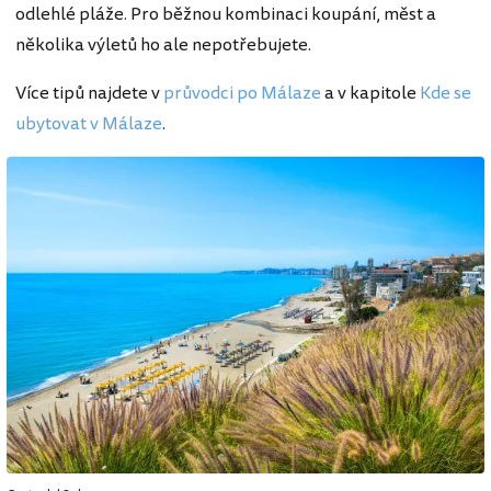
odlehlé pláže. Pro běžnou kombinaci koupání, měst a
několika výletů ho ale nepotřebujete.
Více tipů najdete v
průvodci po Málaze
a v kapitole
Kde se
ubytovat v Málaze
.