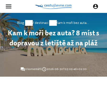
Blog
V destinaci
Kam k moři bez auta? 8 míst s dopravou z letiště až na pláž
Kam k moři bez auta? 8 míst s
dopravou z letiště až na pláž
0 komentářů
2026-06-30T03:09:46+02:00