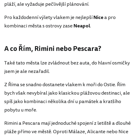
pláží, ale vyžaduje pečlivější plánování.
Pro každodenní výlety vlakem je nejlepší
Nice
a pro
kombinaci města s ostrovy zase
Neapol
.
A co Řím, Rimini nebo Pescara?
Také tato města lze zvládnout bez auta, do hlavní osmičky
jsem je ale nezařadil.
Z Říma se snadno dostanete vlakem k moři do Ostie. Řím
bych však nevybíral jako klasickou plážovou destinaci, ale
spíš jako kombinaci několika dní u památek a kratšího
pobytu u moře.
Rimini a Pescara mají jednoduché spojení z letiště a dlouhé
pláže přímo ve městě. Oproti Málaze, Alicante nebo Nice