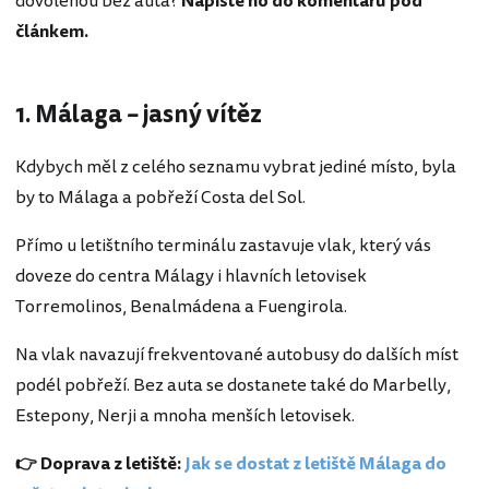
dovolenou bez auta?
Napište ho do komentářů pod
článkem.
1. Málaga – jasný vítěz
Kdybych měl z celého seznamu vybrat jediné místo, byla
by to Málaga a pobřeží Costa del Sol.
Přímo u letištního terminálu zastavuje vlak, který vás
doveze do centra Málagy i hlavních letovisek
Torremolinos, Benalmádena a Fuengirola.
Na vlak navazují frekventované autobusy do dalších míst
podél pobřeží. Bez auta se dostanete také do Marbelly,
Estepony, Nerji a mnoha menších letovisek.
👉 Doprava z letiště:
Jak se dostat z letiště Málaga do