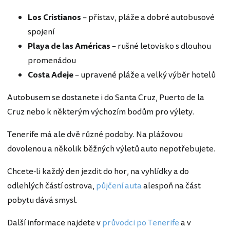
Los Cristianos
– přístav, pláže a dobré autobusové
spojení
Playa de las Américas
– rušné letovisko s dlouhou
promenádou
Costa Adeje
– upravené pláže a velký výběr hotelů
Autobusem se dostanete i do Santa Cruz, Puerto de la
Cruz nebo k některým výchozím bodům pro výlety.
Tenerife má ale dvě různé podoby. Na plážovou
dovolenou a několik běžných výletů auto nepotřebujete.
Chcete-li každý den jezdit do hor, na vyhlídky a do
odlehlých částí ostrova,
půjčení auta
alespoň na část
pobytu dává smysl.
Další informace najdete v
průvodci po Tenerife
a v