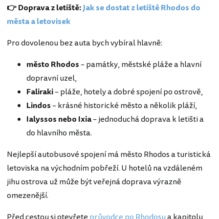
👉 Doprava z letiště:
Jak se dostat z letiště Rhodos do
města a letovisek
Pro dovolenou bez auta bych vybíral hlavně:
město Rhodos
– památky, městské pláže a hlavní
dopravní uzel,
Faliraki
– pláže, hotely a dobré spojení po ostrově,
Lindos
– krásné historické město a několik pláží,
Ialyssos nebo Ixia
– jednoduchá doprava k letišti a
do hlavního města.
Nejlepší autobusové spojení má město Rhodos a turistická
letoviska na východním pobřeží. U hotelů na vzdáleném
jihu ostrova už může být veřejná doprava výrazně
omezenější.
Před cestou si otevřete
průvodce po Rhodosu
a kapitolu