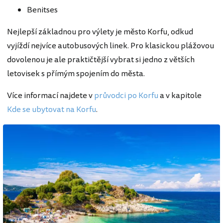
Benitses
Nejlepší základnou pro výlety je město Korfu, odkud
vyjíždí nejvíce autobusových linek. Pro klasickou plážovou
dovolenou je ale praktičtější vybrat si jedno z větších
letovisek s přímým spojením do města.
Více informací najdete v
průvodci po Korfu
a v kapitole
Kde se ubytovat na Korfu
.