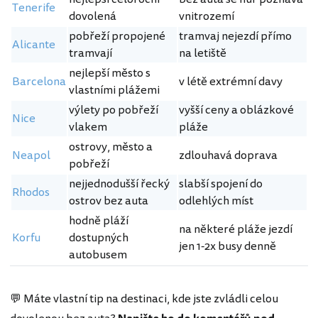
Tenerife
dovolená
vnitrozemí
pobřeží propojené
tramvaj nejezdí přímo
Alicante
tramvají
na letiště
nejlepší město s
Barcelona
v létě extrémní davy
vlastními plážemi
výlety po pobřeží
vyšší ceny a oblázkové
Nice
vlakem
pláže
ostrovy, město a
Neapol
zdlouhavá doprava
pobřeží
nejjednodušší řecký
slabší spojení do
Rhodos
ostrov bez auta
odlehlých míst
hodně pláží
na některé pláže jezdí
Korfu
dostupných
jen 1-2x busy denně
autobusem
💬 Máte vlastní tip na destinaci, kde jste zvládli celou