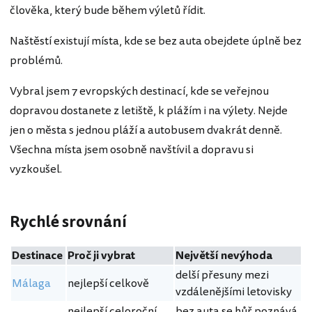
člověka, který bude během výletů řídit.
Naštěstí existují místa, kde se bez auta obejdete úplně bez
problémů.
Vybral jsem 7 evropských destinací, kde se veřejnou
dopravou dostanete z letiště, k plážím i na výlety. Nejde
jen o města s jednou pláží a autobusem dvakrát denně.
Všechna místa jsem osobně navštívil a dopravu si
vyzkoušel.
Rychlé srovnání
Destinace
Proč ji vybrat
Největší nevýhoda
delší přesuny mezi
Málaga
nejlepší celkově
vzdálenějšími letovisky
nejlepší celoroční
bez auta se hůř poznává