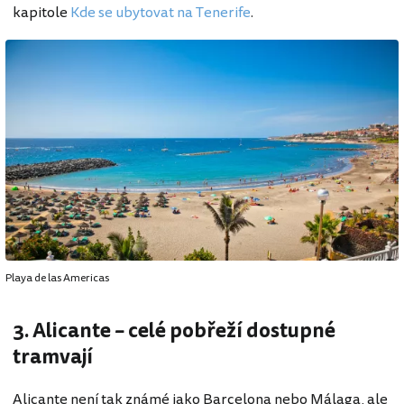
kapitole
Kde se ubytovat na Tenerife
.
Playa de las Americas
3. Alicante – celé pobřeží dostupné
tramvají
Alicante není tak známé jako Barcelona nebo Málaga, ale