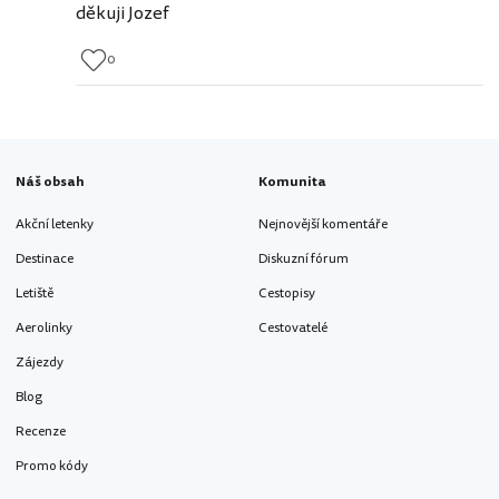
děkuji Jozef
0
Náš obsah
Komunita
Akční letenky
Nejnovější komentáře
Destinace
Diskuzní fórum
Letiště
Cestopisy
Aerolinky
Cestovatelé
Zájezdy
Blog
Recenze
Promo kódy