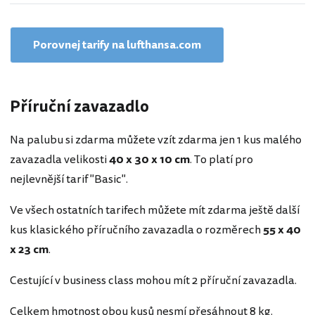
Porovnej tarify na lufthansa.com
Příruční zavazadlo
Na palubu si zdarma můžete vzít zdarma jen 1 kus malého
zavazadla velikosti
40 x 30 x 10 cm
. To platí pro
nejlevnější tarif "Basic".
Ve všech ostatních tarifech můžete mít zdarma ještě další
kus klasického příručního zavazadla o rozměrech
55 x 40
x 23 cm
.
Cestující v business class mohou mít 2 příruční zavazadla.
Celkem hmotnost obou kusů nesmí přesáhnout 8 kg.