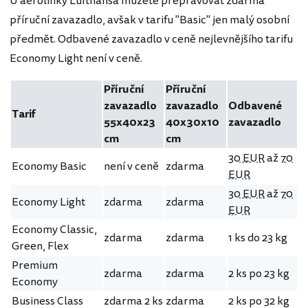
U aerolinky Lufthansa můžete přepravovat zdarma
příruční zavazadlo, avšak v tarifu "Basic" jen malý osobní
předmět. Odbavené zavazadlo v ceně nejlevnějšího tarifu
Economy Light není v ceně.
Příruční
Příruční
zavazadlo
zavazadlo
Odbavené
Tarif
55x40x23
40x30x10
zavazadlo
cm
cm
30 EUR
až
70
Economy Basic
není v ceně
zdarma
EUR
30 EUR
až
70
Economy Light
zdarma
zdarma
EUR
Economy Classic,
zdarma
zdarma
1 ks do 23 kg
Green, Flex
Premium
zdarma
zdarma
2 ks po 23 kg
Economy
Business Class
zdarma 2 ks
zdarma
2 ks po 32 kg