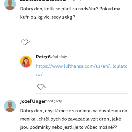
Dobrý den, kolik se platí za nadváhu? Pokud má
kufr o 2 kg víc, tedy 25kg ?
0
Petr76
před 3 lety
https://www.lufthansa.com/us/en/...lculato
r#/
0
Jozef Unger
před 3 lety
Dobrý den , chystáme se s rodinou na dovolenou do
mexika , chtěl bych do zavazadla vzít dron , jaké
jsou podmínky nebo jestli je to vůbec možné??