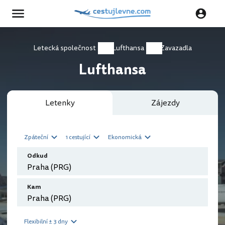
Letecká společnost
Lufthansa
Zavazadla
Lufthansa
Letenky
Zájezdy
Zpáteční
1 cestující
Ekonomická
Odkud
Kam
Flexibilní ± 3 dny