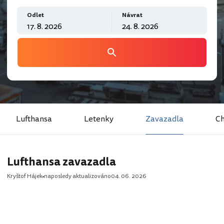
Odlet
Návrat
Lufthansa
Letenky
Zavazadla
Ch
Lufthansa zavazadla
Kryštof Hájek
naposledy aktualizováno
04. 06. 2026