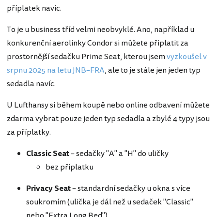
příplatek navíc.
To je u business tříd velmi neobvyklé. Ano, například u
konkurenční aerolinky Condor si můžete připlatit za
prostornější sedačku Prime Seat, kterou jsem
vyzkoušel v
srpnu 2025 na letu JNB–FRA
, ale to je stále jen jeden typ
sedadla navíc.
U Lufthansy si během koupě nebo online odbavení můžete
zdarma vybrat pouze jeden typ sedadla a zbylé 4 typy jsou
za příplatky.
Classic Seat
– sedačky "A" a "H" do uličky
bez příplatku
Privacy Seat
– standardní sedačky u okna s více
soukromím (ulička je dál než u sedaček "Classic"
nebo "Extra Long Bed")