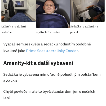
Ležení na rozložené
Sedačka rozložená na
sedačce
Kryštof leží v posteli
postel
Vyspal jsem se skvěle a sedačku hodnotím podobně
kvalitně jako
Prime Seat u aerolinky Condor
.
Amenity-kit a další vybavení
Sedačka je vybavena mimořádně pohodlným polštářkem
a dekou.
Chybí povlečení, ale to bývá standardem jen u nočních
letů.