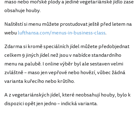
maso nebo mořské plody a jediné vegetariánské jídlo zase
obsahuje houby.
Naštěstí si menu můžete prostudovat ještě před letem na
webu
lufthansa.com/menus-in-business-class
.
Zdarma si kromě speciálních jídel můžete předobjednat
celkem 9 jiných jídel než jsou v nabídce standardního
menu na palubě. I online výběr byl ale sestaven velmi
zvláštně – maso jen vepřové nebo hovězí, vůbec žádná
varianta kuřecího nebo krůtího.
A z vegetariánských jídel, které neobsahují houby, bylo k
dispozici opět jen jedno – indická varianta.