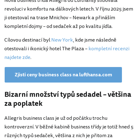
Nová business třída Allegris od Lufthansy slibovala
revoluci v komfortu na dálkových letech. V říjnu 2025 jsem
ji otestoval na trase Mnichov – Newark a přináším
kompletní dojmy – od sedaček až po kvalitu jídla.
Cílovou destinací byl
New York
, kde jsme následně
otestovali i ikonický hotel The Plaza –
kompletní recenzi
najdete zde
.
Zjisti ceny business class na lufthansa.com
Bizarní množství typů sedadel – většina
za poplatek
Allegris business class je už od počátku trochu
kontroverzní. V běžné kabině business třídy je totiž hned 5
různých typů sedaček, většina z nich je přitom za