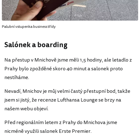
Palubní vstupenka business třídy
Salónek a boarding
Na přestup v Mnichově jsme měli 1,5 hodiny, ale letadlo z
Prahy bylo zpožděné skoro 40 minut a salonek proto
nestíháme.
Nevadí, Mnichov je můj velmi častý přestupní bod, takže
jsem si jistý, že recenze Lufthansa Lounge se brzy na
našem webu objeví.
Před regionálním letem z Prahy do Mnichova jsme
nicméně využili salonek Erste Premier.