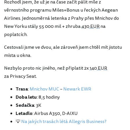
Rozhodl jsem, že už je na čase začít pálit míle z
věrnostního programu Miles+Bonus u řeckých Aegean
Airlines. Jednosměrná letenka z Prahy přes Mnichov do
New Yorku stály 55 000 mil + zhruba
430 EUR
na
poplatcích.
Cestovali jsme ve dvou, ale zároveň jsem chtěl mít jistotu
místa u okna.
Nezbylo proto nic jiného, než připlatit 2x
140 EUR
za Privacy Seat.
Trasa
:
Mnichov MUC
–
Newark EWR
Doba letu
: 8,5 hodiny
Sedačka
: 3K
Letadlo
: Airbus A350, D-AIXU
💡
Na jakých trasách létá Allegris Business?