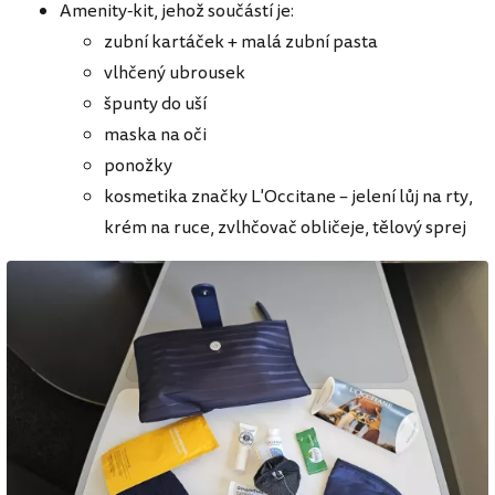
Amenity-kit, jehož součástí je:
zubní kartáček + malá zubní pasta
vlhčený ubrousek
špunty do uší
maska na oči
ponožky
kosmetika značky L'Occitane – jelení lůj na rty,
krém na ruce, zvlhčovač obličeje, tělový sprej