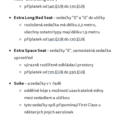
příplatek od
140 EUR
do
170 EUR
Extra Long Bed Seat
– sedačky "D" a "G" do uličky
rozložená sedačka má délku 2,2 metru,
všechny ostatní typy mají délku 1,9 metru
příplatek od
140 EUR
do
170 EUR
Extra Space Seat
– sedačky "E", samostatná sedačka
uprostřed
výrazně rozšířené odkládací prostory
příplatek od
170 EUR
do
230 EUR
Suite
– 4 sedačky v 1. řadě
oddělné kóje s možností uzavíratelné stěny
mezi sedadlem a uličkou
tyto sedačky spíš připomínají First Class u
některých jiných aerolinek