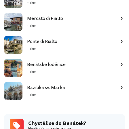
+ 1 km
Mercato di Rialto
+ 1 km
Ponte di Rialto
+ 1 km
Benátské loděnice
+ 1 km
Bazilika sv. Marka
+ 1 km
Chystáš se do Benátek?
Naplánuj svou cestu raz dva