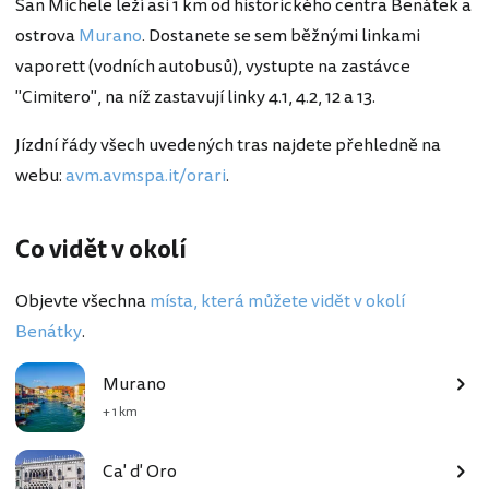
San Michele leží asi 1 km od historického centra Benátek a
ostrova
Murano
. Dostanete se sem běžnými linkami
vaporett (vodních autobusů), vystupte na zastávce
"Cimitero", na níž zastavují linky 4.1, 4.2, 12 a 13.
Jízdní řády všech uvedených tras najdete přehledně na
webu:
avm.avmspa.it/orari
.
Co vidět v okolí
Objevte všechna
místa, která můžete vidět v okolí
Benátky
.
Murano
+ 1 km
Ca' d' Oro