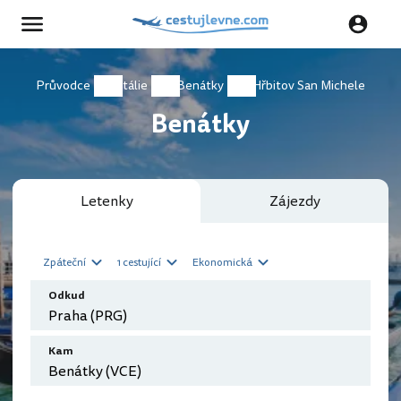
Průvodce
Itálie
Benátky
Hřbitov San Michele
Benátky
Letenky
Zájezdy
Zpáteční
1 cestující
Ekonomická
Odkud
Kam