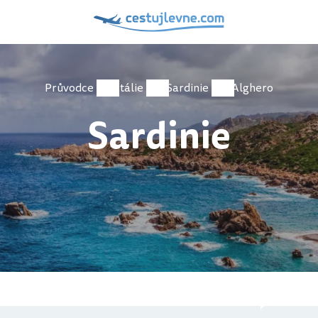
Průvodce
Itálie
Sardinie
Alghero
Sardinie