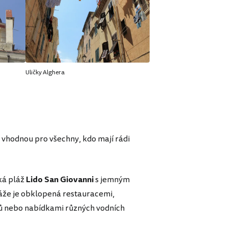
Uličky Alghera
i vhodnou pro všechny, kdo mají rádi
ká pláž
Lido San Giovanni
s jemným
áže je obklopená restauracemi,
ků nebo nabídkami různých vodních