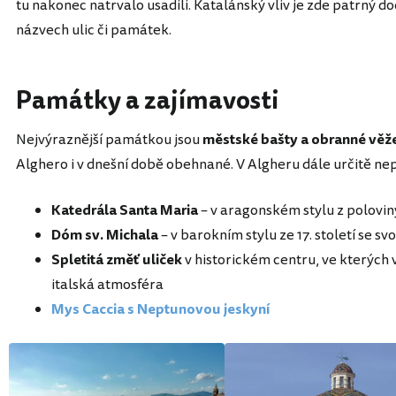
tu nakonec natrvalo usadili. Katalánský vliv je zde patrný d
názvech ulic či památek.
Památky a zajímavosti
Nejvýraznější památkou jsou
městské bašty a obranné věže 
Alghero i v dnešní době obehnané. V Algheru dále určitě ne
Katedrála
Santa
Maria
– v aragonském stylu z poloviny 
Dóm
sv.
Michala
– v barokním stylu ze 17. století se 
Spletitá
změť
uliček
v historickém centru, ve kterých 
italská atmosféra
Mys Caccia s Neptunovou jeskyní