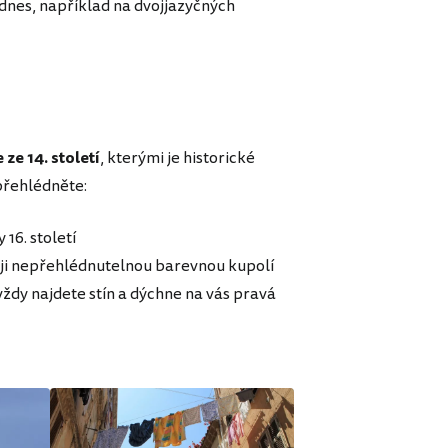
odnes, například na dvojjazyčných
ze 14. století
, kterými je historické
přehlédněte:
16. století
svoji nepřehlédnutelnou barevnou kupolí
vždy najdete stín a dýchne na vás pravá