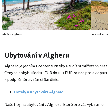
Pláže v Algheru
Le Bombarde
Ubytování v Algheru
Alghero je jedním z center turistiky a tudíž si můžete vybra
Ceny se pohybují od
70 EUR
do
100 EUR
za noc pro 2 v apart
k podprůměru v rámci Sardinie.
Hotely a ubytování Alghero
Naše tipy na ubytování v Algheru, které pro vás vybíráme: