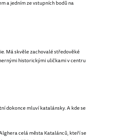
em a jedním ze vstupních bodů na
ie. Má skvěle zachovalé středověké
ernými historickými uličkami v centru
ní dokonce mluví katalánsky. A kde se
 Alghera celá města Katalánců, kteří se