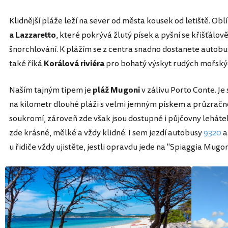
Klidnější pláže leží na sever od města kousek od letiště. O
a Lazzaretto
, které pokrývá žlutý písek a pyšní se křišťál
šnorchlování. K plážím se z centra snadno dostanete autobu
také říká
Korálová riviéra
pro bohatý výskyt rudých mořský
Naším tajným tipem je
pláž Mugoni
v zálivu Porto Conte. Je
na kilometr dlouhé pláži s velmi jemným pískem a průzračno
soukromí, zároveň zde však jsou dostupné i půjčovny leháte
zde krásné, mělké a vždy klidné. I sem jezdí autobusy
9320
u řidiče vždy ujistěte, jestli opravdu jede na "Spiaggia Mugon