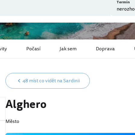
Termín
vity
Počasí
Jak sem
Doprava
48 míst co vidět na Sardinii
Alghero
Město