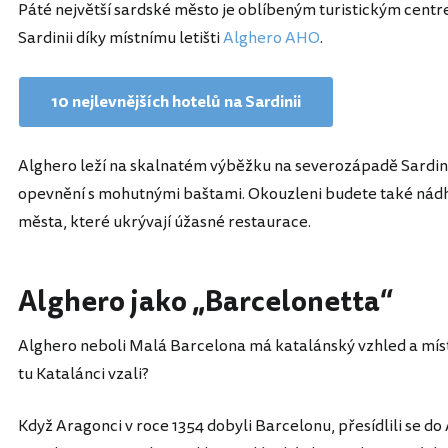
Páté největší sardské město je oblíbeným turistickým centr
Sardinii díky místnímu letišti
Alghero AHO
.
10 nejlevnějších hotelů na Sardinii
Alghero leží na skalnatém výběžku na severozápadě Sardin
opevnění s mohutnými baštami. Okouzleni budete také nádh
města, které ukrývají úžasné restaurace.
Alghero jako „Barcelonetta“
Alghero neboli Malá Barcelona má katalánský vzhled a míst
tu Katalánci vzali?
Když Aragonci v roce 1354 dobyli Barcelonu, přesídlili se do