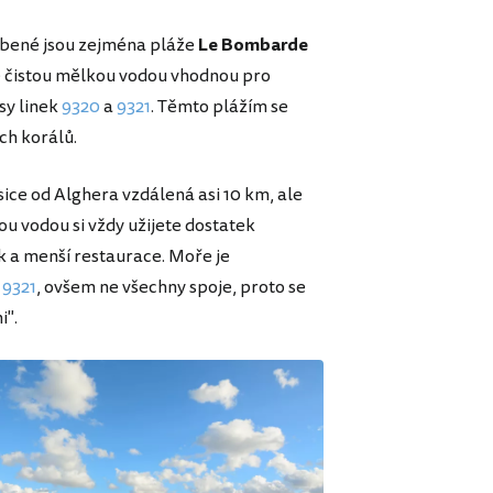
blíbené jsou zejména pláže
Le Bombarde
ově čistou mělkou vodou vhodnou pro
sy linek
9320
a
9321
. Těmto plážím se
ch korálů.
 sice od Alghera vzdálená asi 10 km, ale
u vodou si vždy užijete dostatek
k a menší restaurace. Moře je
a
9321
, ovšem ne všechny spoje, proto se
i".