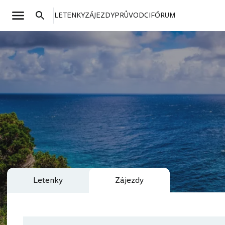
LETENKY
ZÁJEZDY
PRŮVODCI
FÓRUM
Letenky
Zájezdy