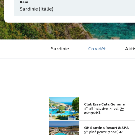
Kam
Sardinie (Itálie)
Sardinie
Co vidět
Akti
Club Esse Cala Gonone
4*, all inclusive, 7 nocí,
20 190 Kč
GH Santina Resort & SPA
5*, plná penze, 7 nocí,