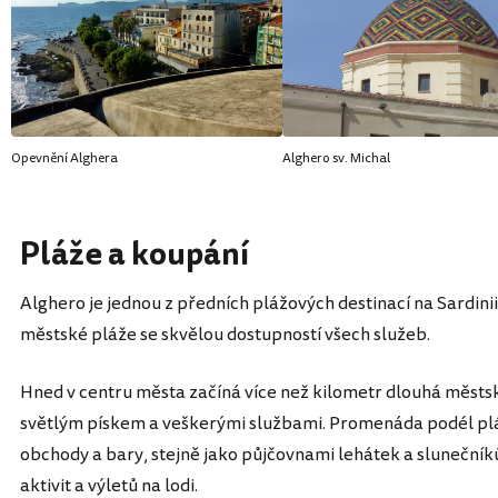
Opevnění Alghera
Alghero sv. Michal
Pláže a koupání
Alghero je jednou z předních plážových destinací na Sardini
městské pláže se skvělou dostupností všech služeb.
Hned v centru města začíná více než kilometr dlouhá městs
světlým pískem a veškerými službami. Promenáda podél pl
obchody a bary, stejně jako půjčovnami lehátek a sluneční
aktivit a výletů na lodi.