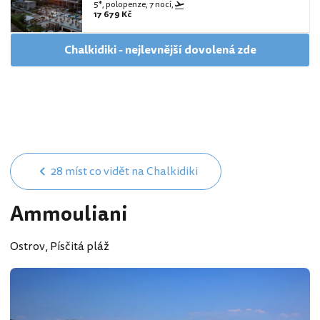
5*, polopenze, 7 nocí,
17 679 Kč
Chalkidiki - nejlevnější dovolená zde
28 míst co vidět na Chalkidiki
Ammouliani
Ostrov, Písčitá pláž