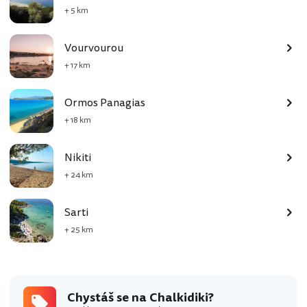
+ 5 km
Vourvourou
+ 17 km
Ormos Panagias
+ 18 km
Nikiti
+ 24 km
Sarti
+ 25 km
Chystáš se na Chalkidiki?