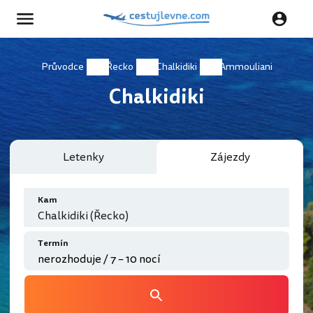
Průvodce
Řecko
Chalkidiki
Ammouliani
Chalkidiki
Letenky
Zájezdy
Kam
Chalkidiki (Řecko)
Termín