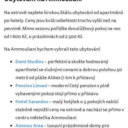
Na ostrově najdete širokou škálu ubytování od apartmánů
po hotely. Ceny jsou kvůli odlehlosti trochu vyšší než na
pevnině. Mimo sezonu pořídíte dvoulůžkový pokoj na noc
od 1 600 Kč, o prázdninách od 2 500 Kč.
Na Ammouliani bychom vybrali tato ubytování:
Demi Studios
– perfektní a skvěle hodnocený
aparthotel se slušnými cenami a dobrou polohou 50
metrů od pláže Alikes (1 km k přístavu)
Pension Limani
– moderní čistý penzion s plně
vybavenými pokoji stojí přímo u přístavu
Hotel Sarandos
– malý hotýlek o 5 pokojích nabízí
stabilně nejnižší ceny na ostrově a nachází se přímo v
centru městečka Ammouliani
Ammou Area
– luxusní prázdninové domy pro