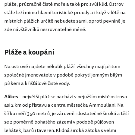
pláže, průzračně čisté moře a také pro svůj klid. Ostrov
stále leží mimo hlavní turistické proudy a i když v létě na
místních plážích určitě nebudete sami, oproti pevnině je
zde návštěvníků nesrovnatelně méně.
Pláže a koupání
Na ostrově najdete několik pláží, všechny mají přitom
společné jmenovatele v podobě pokrytí jemným bílým
pískem a křišťálově čisté vody.
Alikes
– největší pláž se nachází v nejužším místě ostrova
asi 2 km od přístavu a centra městečka Ammouliani. Na
šířku měří 350 metrů, je zároveň i dostatečně široká a těší
se z poměrně bohatého zázemí v podobě půjčoven
lehátek, barů i taveren. Klidná široká zátoka s velmi