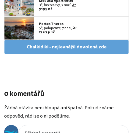
Medusa Aparthotel
3*, bez stravy, 7 nocí,
5 199 Kč
Portes Theros
5*, polopenze, 7 nocí,
17 679 Kč
Chalkidiki - nejlevnější dovolená zde
0 komentářů
Žádná otázka není hloupá ani špatná. Pokud známe
odpověď, rádi se o ni podělíme.