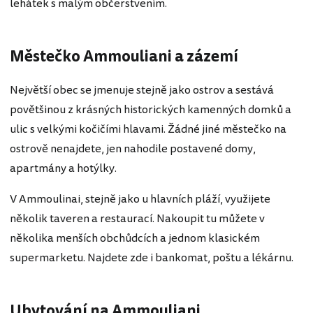
lehátek s malým občerstvením.
Městečko Ammouliani a zázemí
Největší obec se jmenuje stejně jako ostrov a sestává
povětšinou z krásných historických kamenných domků a
ulic s velkými kočičími hlavami. Žádné jiné městečko na
ostrově nenajdete, jen nahodile postavené domy,
apartmány a hotýlky.
V Ammoulinai, stejně jako u hlavních pláží, využijete
několik taveren a restaurací. Nakoupit tu můžete v
několika menších obchůdcích a jednom klasickém
supermarketu. Najdete zde i bankomat, poštu a lékárnu.
Ubytování na Ammouliani