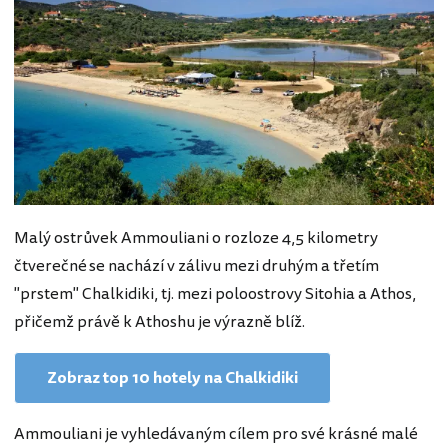
Malý ostrůvek Ammouliani o rozloze 4,5 kilometry
čtverečné
se nachází v zálivu mezi druhým a třetím
"prstem" Chalkidiki, tj. mezi poloostrovy Sitohia a Athos,
přičemž právě k Athoshu je výrazně blíž.
Zobraz top 10 hotely na Chalkidiki
Ammouliani je vyhledávaným cílem pro své krásné malé