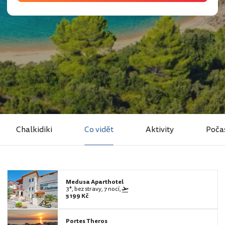
Chalkidiki
Co vidět
Aktivity
Poča
Medusa Aparthotel
3*, bez stravy, 7 nocí,
5 199 Kč
Portes Theros