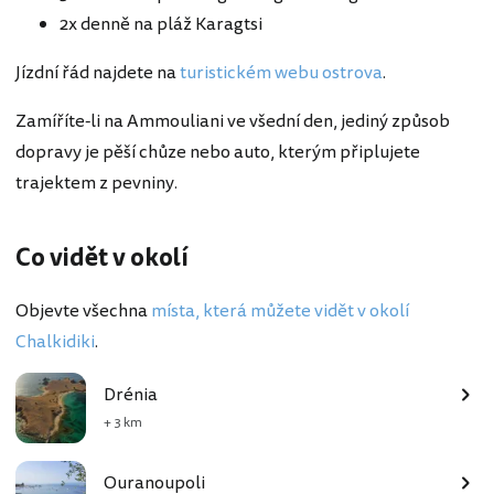
2x denně na pláž Karagtsi
Jízdní řád najdete na
turistickém webu ostrova
.
Zamíříte-li na Ammouliani ve všední den, jediný způsob
dopravy je pěší chůze nebo auto, kterým připlujete
trajektem z pevniny.
Co vidět v okolí
Objevte všechna
místa, která můžete vidět v okolí
Chalkidiki
.
Drénia
+ 3 km
Ouranoupoli