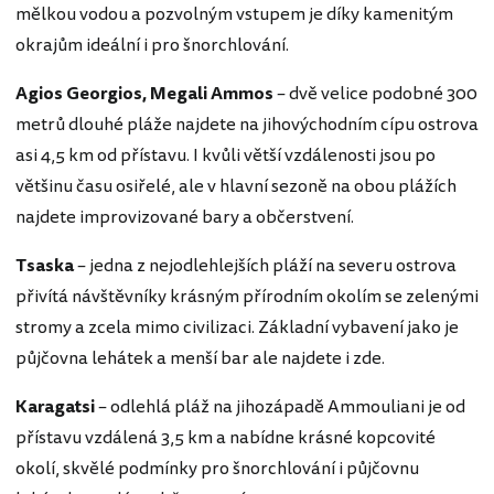
mělkou vodou a pozvolným vstupem je díky kamenitým
okrajům ideální i pro šnorchlování.
Agios Georgios, Megali Ammos
– dvě velice podobné 300
metrů dlouhé pláže najdete na jihovýchodním cípu ostrova
asi 4,5 km od přístavu. I kvůli větší vzdálenosti jsou po
většinu času osiřelé, ale v hlavní sezoně na obou plážích
najdete improvizované bary a občerstvení.
Tsaska
– jedna z nejodlehlejších pláží na severu ostrova
přivítá návštěvníky krásným přírodním okolím se zelenými
stromy a zcela mimo civilizaci. Základní vybavení jako je
půjčovna lehátek a menší bar ale najdete i zde.
Karagatsi
– odlehlá pláž na jihozápadě Ammouliani je od
přístavu vzdálená 3,5 km a nabídne krásné kopcovité
okolí, skvělé podmínky pro šnorchlování i půjčovnu