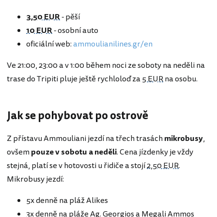
3,50 EUR
- pěší
10 EUR
- osobní auto
oficiální web:
ammoulianilines.gr/en
Ve 21:00, 23:00 a v 1:00 během noci ze soboty na neděli na
trase do Tripiti pluje ještě rychloloď za
5 EUR
na osobu.
Jak se pohybovat po ostrově
Z přístavu Ammouliani jezdí na třech trasách
mikrobusy
,
ovšem
pouze v sobotu a neděli
. Cena jízdenky je vždy
stejná, platí se v hotovosti u řidiče a stojí
2,50 EUR
.
Mikrobusy jezdí:
5x denně na pláž Alikes
3x denně na pláže Ag. Georgios a Megali Ammos