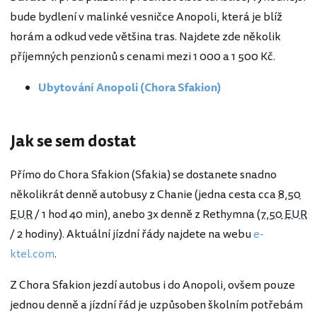
bude bydlení v malinké vesničce Anopoli, která je blíž
horám a odkud vede většina tras. Najdete zde několik
příjemných penzionů s cenami mezi 1 000 a 1 500 Kč.
Ubytování Anopoli (Chora Sfakion)
Jak se sem dostat
Přímo do Chora Sfakion (Sfakia) se dostanete snadno
několikrát denně autobusy z Chanie (jedna cesta cca
8,50
EUR
/ 1 hod 40 min), anebo 3x denně z Rethymna (
7,50 EUR
/ 2 hodiny). Aktuální jízdní řády najdete na webu
e-
ktel.com
.
Z Chora Sfakion jezdí autobus i do Anopoli, ovšem pouze
jednou denně a jízdní řád je uzpůsoben školním potřebám