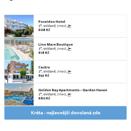
Poseidon Hotel
3*, snídaně, 7 nocí,
608 Kč
Lino Mare Boutique
3*, snídaně, 7 nocí,
618 Kč
Castro
3*, snídaně, 7 nocí,
657 Kč
Golden Bay Apartments – Garden Haven
3*, snídaně, 7 nocí,
680 Kč
Kréta - nejlevnější dovolená zde