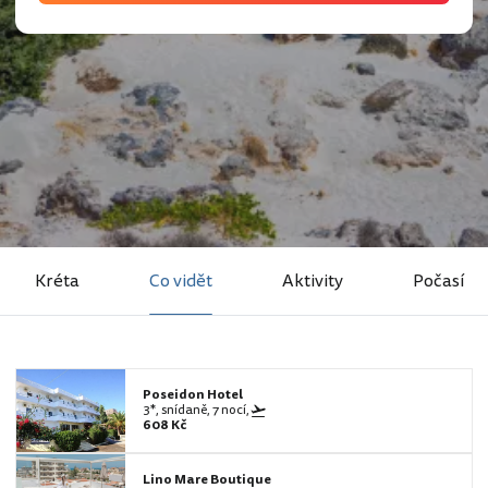
Kréta
Co vidět
Aktivity
Počasí
Poseidon Hotel
3*, snídaně, 7 nocí,
608 Kč
Lino Mare Boutique