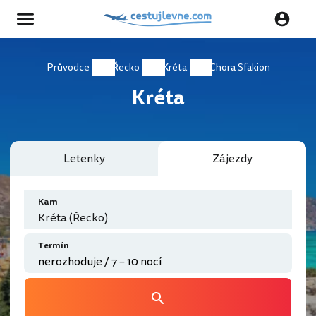
Průvodce
Řecko
Kréta
Chora Sfakion
Kréta
Letenky
Zájezdy
Kam
Kréta (Řecko)
Termín