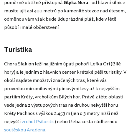
poměrně obtížně přístupná
Glyka Nera -
od hlavní silnice
musíte ujít asi 400 metrů po kamenité stezce nad útesem,
odměnou vám však bude liduprázdná pláž, kde v létě
působí i malé občerstvení.
Turistika
Chora Sfakion leží na jižním úpatí pohoří Lefka Ori (Bílé
hory) a je jedním z hlavních center krétské pěší turistiky. V
okolí najdete množství značených tras, které vás
provedou mírumilovnými piniovými lesy až k nejvyšším
partiím Kréty, vrcholkům Bílých hor. Právě z této oblasti
vede jedna z výstupových tras na druhou nejvyšší horu
Kréty Pachnos s výškou 2 453 m (jen o 3 metry nižší než
nejvyšší
vrchol Psiloritis
) nebo třeba cesta nádhernou
soutěskou Aradena
.