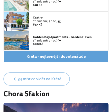
3*, snídaně, 7 nocí,
618 Kč
Castro
3*, snídaně, 7 nocí,
657 Kč
Golden Bay Apartments – Garden Haven
3*, snídaně, 7 nocí,
680 Kč
Kréta - nejlevnější dovolená zde
34 míst co vidět na Krétě
Chora Sfakion