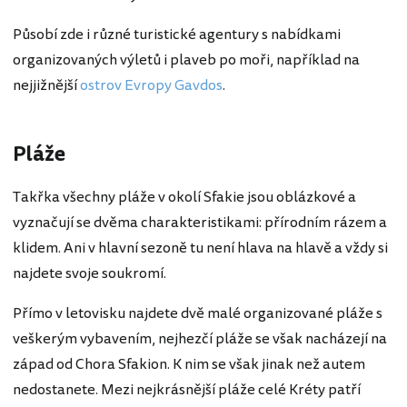
Působí zde i různé turistické agentury s nabídkami
organizovaných výletů i plaveb po moři, například na
nejjižnější
ostrov Evropy Gavdos
.
Pláže
Takřka všechny pláže v okolí Sfakie jsou oblázkové a
vyznačují se dvěma charakteristikami: přírodním rázem a
klidem. Ani v hlavní sezoně tu není hlava na hlavě a vždy si
najdete svoje soukromí.
Přímo v letovisku najdete dvě malé organizované pláže s
veškerým vybavením, nejhezčí pláže se však nacházejí na
západ od Chora Sfakion. K nim se však jinak než autem
nedostanete. Mezi nejkrásnější pláže celé Kréty patří