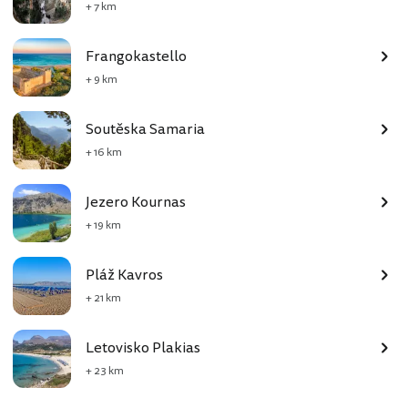
+ 7 km
Frangokastello
+ 9 km
Soutěska Samaria
+ 16 km
Jezero Kournas
+ 19 km
Pláž Kavros
+ 21 km
Letovisko Plakias
+ 23 km