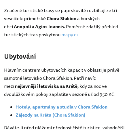
Značené turistické trasy se paprskovitě rozbíhají ze tří
vesniček: přímořské
Chora Sfakion
a horských
obcí
Anopoli a Agios Ioannis.
Poměrně zdařilý přehled
turistických tras poskytnou
mapy.cz
.
Ubytování
Hlavním centrem ubytovacích kapacit v oblasti je právě
samotné letovisko Chora Sfakion. Patří navíc
mezi
nejlevnější letoviska na Krétě,
kdy za noc ve
dvoulůžkovém pokoji zaplatíte v sezoně už od 950 Kč.
Hotely, apartmány a studia v Chora Sfakion
Zájezdy na Krétu (Chora Sfakion)
Dáváte-li před plážemi přednost čistě turistice, výhodnější