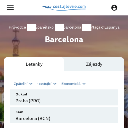
Průvodce
Španělsko
Barcelona
Plaça d'Espanya
Barcelona
Letenky
Zájezdy
Zpáteční
1 cestující
Ekonomická
Odkud
Kam