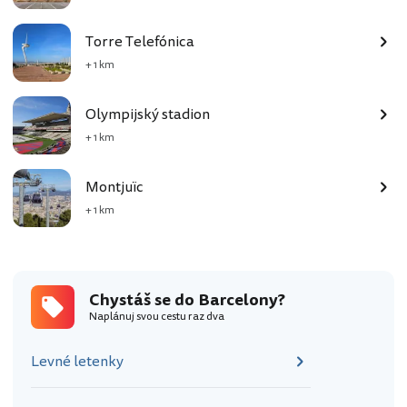
Torre Telefónica
+ 1 km
Olympijský stadion
+ 1 km
Montjuïc
+ 1 km
Chystáš se do Barcelony?
Naplánuj svou cestu raz dva
Levné letenky