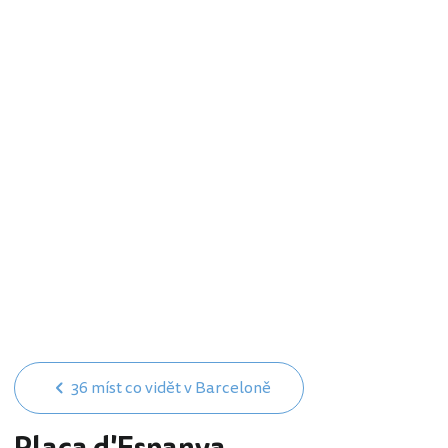
36 míst co vidět v Barceloně