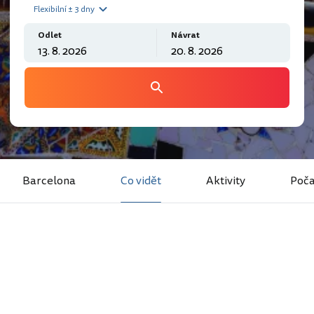
Flexibilní ± 3 dny
Odlet
Návrat
Barcelona
Co vidět
Aktivity
Poča