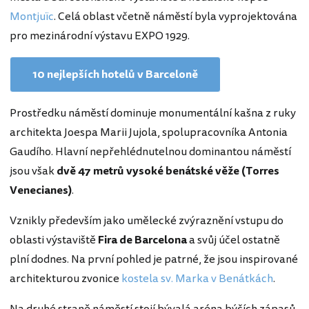
Montjuïc
. Celá oblast včetně náměstí byla vyprojektována
pro mezinárodní výstavu EXPO 1929.
10 nejlepších hotelů v Barceloně
Prostředku náměstí dominuje monumentální kašna z ruky
architekta Joespa Marii Jujola, spolupracovníka Antonia
Gaudího. Hlavní nepřehlédnutelnou dominantou náměstí
jsou však
dvě 47 metrů vysoké benátské věže (Torres
Venecianes)
.
Vznikly především jako umělecké zvýraznění vstupu do
oblasti výstaviště
Fira de Barcelona
a svůj účel ostatně
plní dodnes. Na první pohled je patrné, že jsou inspirované
architekturou zvonice
kostela sv. Marka v Benátkách
.
Na druhé straně náměstí stojí bývalá aréna býčích zápasů