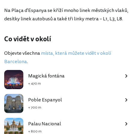
Na Plaça d'Espanya se kříží mnoho linek městských vlaků,
desítky linek autobusů a také tři linky metra – L1, L3, L8.
Co vidět v okolí
Objevte všechna
místa, která můžete vidět v okolí
Barcelona
.
Magická fontána
+ 470 m
Poble Espanyol
+ 700 m
Palau Nacional
+ 800 m