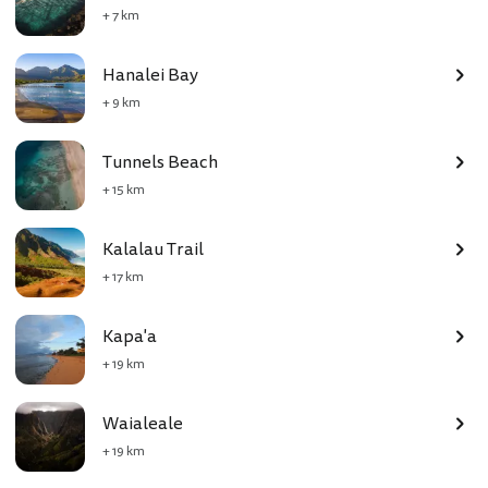
+ 7 km
Hanalei Bay
+ 9 km
Tunnels Beach
+ 15 km
Kalalau Trail
+ 17 km
Kapa'a
+ 19 km
Waialeale
+ 19 km