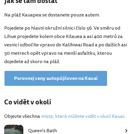
Jak se tam dostat
Na pláž Kauapea se dostanete pouze autem.
Pojedete po hlavní okružní silnici číslo 56. Ve směru od
Lihue projedete kolem obce Kilauea a asi 400 metrů za
vesnicí odbočíte vpravo do Kalihiwai Road a po dalších asi
50 metrech opět vpravo na menší asfaltku, kterou
dojedete až skoro na pláž.
Porovnej ceny autopůjčoven na Kauai
Co vidět v okolí
Objevte všechna
místa, která můžete vidět v okolí Kauai
.
Queen's Bath