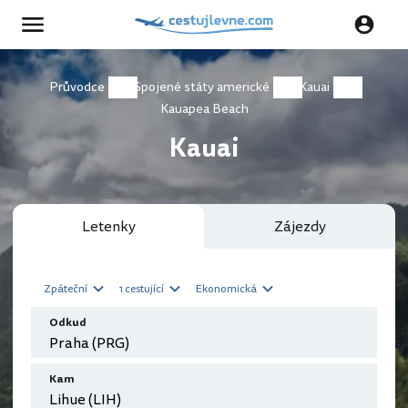
Průvodce
Spojené státy americké
Kauai
Kauapea Beach
Kauai
Letenky
Zájezdy
Zpáteční
1 cestující
Ekonomická
Odkud
Kam