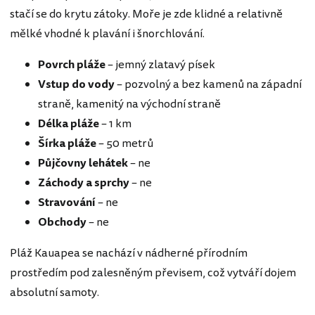
stačí se do krytu zátoky. Moře je zde klidné a relativně
mělké vhodné k plavání i šnorchlování.
Povrch pláže
– jemný zlatavý písek
Vstup do vody
– pozvolný a bez kamenů na západní
straně, kamenitý na východní straně
Délka pláže
– 1 km
Šírka pláže
– 50 metrů
Půjčovny lehátek
– ne
Záchody a sprchy
– ne
Stravování
– ne
Obchody
– ne
Pláž Kauapea se nachází v nádherné přírodním
prostředím pod zalesněným převisem, což vytváří dojem
absolutní samoty.