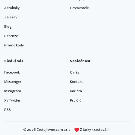
Aerolinky
Cestovatelé
Zájezdy
Blog
Recenze
Promo kódy
Sleduj nás
Společnost
Facebook
O nás
Messenger
Kontakt
Instagram
Kariéra
X / Twitter
Pro CK
RSS
© 2026 Cestujlevne.com s.r.o.
Z lásky k cestování