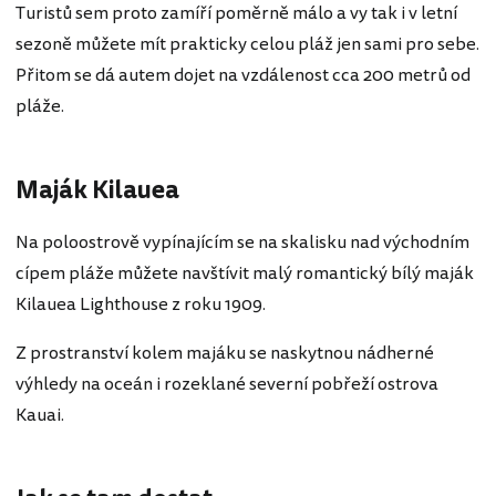
Turistů sem proto zamíří poměrně málo a vy tak i v letní
sezoně můžete mít prakticky celou pláž jen sami pro sebe.
Přitom se dá autem dojet na vzdálenost cca 200 metrů od
pláže.
Maják Kilauea
Na poloostrově vypínajícím se na skalisku nad východním
cípem pláže můžete navštívit malý romantický bílý maják
Kilauea Lighthouse z roku 1909.
Z prostranství kolem majáku se naskytnou nádherné
výhledy na oceán i rozeklané severní pobřeží ostrova
Kauai.