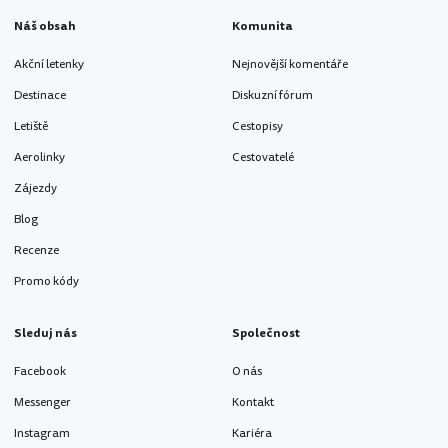
Náš obsah
Komunita
Akční letenky
Nejnovější komentáře
Destinace
Diskuzní fórum
Letiště
Cestopisy
Aerolinky
Cestovatelé
Zájezdy
Blog
Recenze
Promo kódy
Sleduj nás
Společnost
Facebook
O nás
Messenger
Kontakt
Instagram
Kariéra