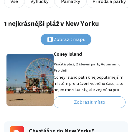
Vše
Vyhlídky
Památky
Příroda a parky
1 nejkrásnější pláž v New Yorku
Zobrazit mapu
Coney Island
Písčitá pláž,
Zábavní park,
Aquarium,
Pro děti
Coney Island patří k nejpopulárnějším
místům pro trávení volného času, a to
nejen mezi turisty, ale zejména pro
Newyorčany. I když tuto oblast
Zobrazit místo
najdete zcela mimo centrum města až
na jihu čtvrti Brooklyn, je velmi snadno
dostupná několika linkami metra. [btn
"Zobraz rodinné hotely v New Yorku"
https://www.booking.com/city/us/ne
Chystáš se do New Yorku?