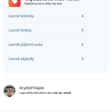
w-york.cs.html?aid=355333;label=p-
Naplánuj svou cestu raz dva
new-york-coney] Na Coney Island
zamiřte za hezkou pláží i velkým
Levné letenky
zábavním parkem, ve…
Levné hotely
Levné půjčení auta
Levné zájezdy
Kryštof Hájek
naposledy aktualizováno
20. 07. 2026