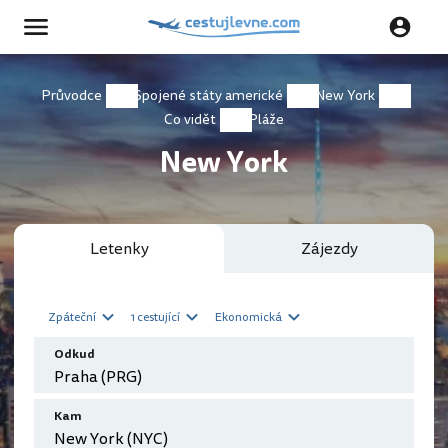
Průvodce
Spojené státy americké
New York
Co vidět
Pláže
New York
Letenky
Zájezdy
Zpáteční
1 cestující
Ekonomická
Odkud
Kam