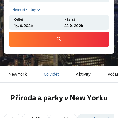
Flexibilní ± 3 dny
Odlet
Návrat
New York
Co vidět
Aktivity
Počas
Příroda a parky v New Yorku