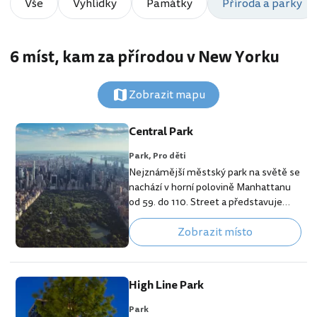
Vše
Vyhlídky
Památky
Příroda a parky
6 míst, kam za přírodou v New Yorku
Zobrazit mapu
Central Park
Park,
Pro děti
Nejznámější městský park na světě se
nachází v horní polovině Manhattanu
od 59. do 110. Street a představuje
zelený ráj uprostřed mrakodrapové
Zobrazit místo
zástavby, který je od roku 1963 národní
historickou památkou. [btn "10
nejlepších hotelů v New Yorku"
https://www.booking.com/city/us/ne
High Line Park
w-york.en-gb.html?
aid=355333;label=p-nyc-central-park] I
Park