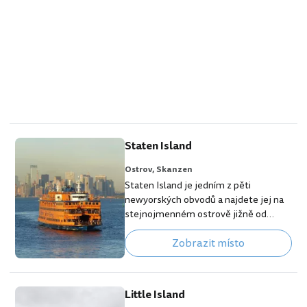
Staten Island
Ostrov,
Skanzen
Staten Island je jedním z pěti
newyorských obvodů a najdete jej na
stejnojmenném ostrově jižně od
Manhattahu. Návštěvníci města
Zobrazit místo
Staten Island znají zejména díky
trajektům plujícím z centra New
Yorku, ze kterých se naskýtají nejlepší
výhledy na Sochu svobody a panorama
Little Island
Manhattanu. [btn "Top hotely s