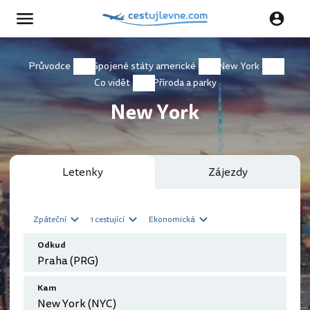
Průvodce
Spojené státy americké
New York
Co vidět
Příroda a parky
New York
Letenky
Zájezdy
Zpáteční
1 cestující
Ekonomická
Odkud
Kam