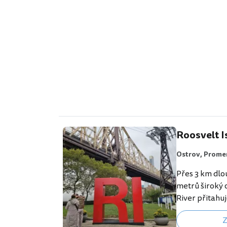
výhledy Overs
64. patře…
Roosvelt I
Ostrov,
Prome
Přes 3 km dlo
metrů široký 
River přitahuj
krásné pěší 
Z
neotřelé výh