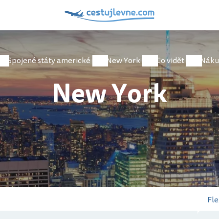
Spojené státy americké
New York
Co vidět
Náku
New York
Fle