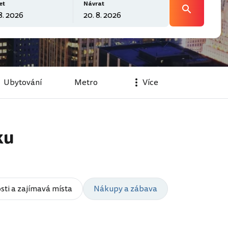
et
Návrat
Ubytování
Metro
Více
ku
sti a zajímavá místa
Nákupy a zábava