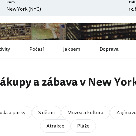
Kam
Odl
ivity
Počasí
Jak sem
Doprava
ákupy a zábava v New Yor
roda a parky
S dětmi
Muzea a kultura
Zajímavo
Atrakce
Pláže