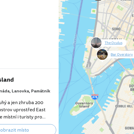
tory se nachází v nejvyšší
The Oculus
null
Bar Overstory
null
sland
náda,
Lanovka,
Památník
uhý a jen zhruba 200
ostrov uprostřed East
e místní i turisty pro
promenády podél řeky,
obrazit místo
ledy na Manhattan nebo