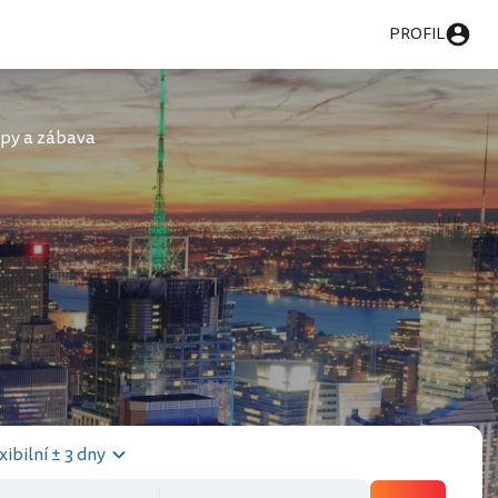
PROFIL
py a zábava
xibilní ± 3 dny