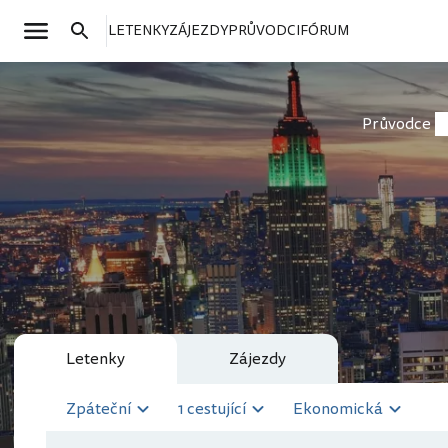
LETENKY
ZÁJEZDY
PRŮVODCI
FÓRUM
Průvodce
Letenky
Zájezdy
Zpáteční
1 cestující
Ekonomická