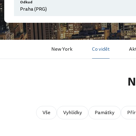
Odkud
New York
Co vidět
Akt
N
Vše
Vyhlídky
Památky
Pří