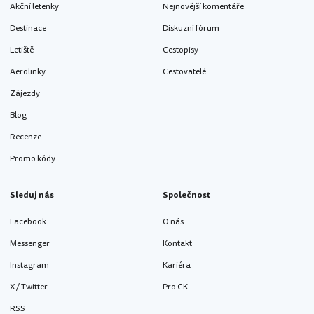
Akční letenky
Nejnovější komentáře
Destinace
Diskuzní fórum
Letiště
Cestopisy
Aerolinky
Cestovatelé
Zájezdy
Blog
Recenze
Promo kódy
Sleduj nás
Společnost
Facebook
O nás
Messenger
Kontakt
Instagram
Kariéra
X / Twitter
Pro CK
RSS