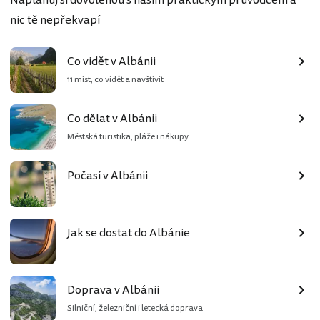
Naplánuj si dovolenou s naším praktickým průvodcem a
nic tě nepřekvapí
Co vidět v Albánii
11 míst, co vidět a navštívit
Co dělat v Albánii
Městská turistika, pláže i nákupy
Počasí v Albánii
Jak se dostat do Albánie
Doprava v Albánii
Silniční, železniční i letecká doprava