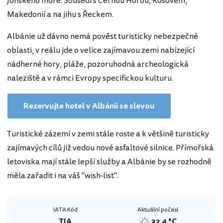
Jónského moře. Sousedí s Černou Horou, Kosovem,
Makedonií a na jihu s Řeckem.
Albánie už dávno nemá pověst turisticky nebezpečné
oblasti, v reálu jde o velice zajímavou zemi nabízející
nádherné hory, pláže, pozoruhodná archeologická
naleziště a v rámci Evropy specifickou kulturu.
Rezervujte hotel v Albánii se slevou
Turistické zázemí v zemi stále roste a k většině turisticky
zajímavých cílů již vedou nové asfaltové silnice. Přímořská
letoviska mají stále lepší služby a Albánie by se rozhodně
měla zařadit i na váš "wish-list".
IATA Kód
Aktuální počasí
TIA
32,4 °C