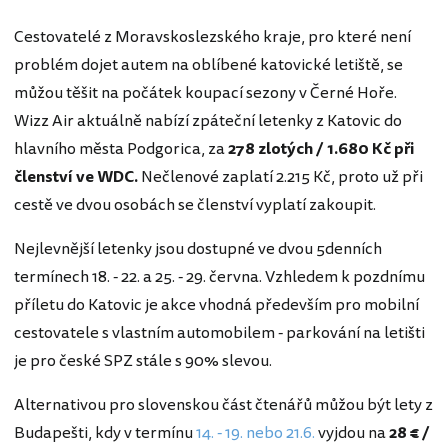
Cestovatelé z Moravskoslezského kraje, pro které není
problém dojet autem na oblíbené katovické letiště, se
můžou těšit na počátek koupací sezony v Černé Hoře.
Wizz Air aktuálně nabízí zpáteční letenky z Katovic do
hlavního města Podgorica, za
278 zlotých / 1.680 Kč při
členství ve WDC.
Nečlenové zaplatí 2.215 Kč, proto už při
cestě ve dvou osobách se členství vyplatí zakoupit.
Nejlevnější letenky jsou dostupné ve dvou 5denních
termínech 18. - 22. a 25. - 29. června. Vzhledem k pozdnímu
příletu do Katovic je akce vhodná především pro mobilní
cestovatele s vlastním automobilem - parkování na letišti
je pro české SPZ stále s 90% slevou.
Alternativou pro slovenskou část čtenářů můžou být lety z
Budapešti, kdy v termínu
14. - 19. nebo 21.6.
vyjdou na
28 € /