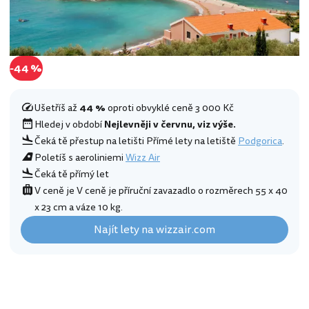
-44 %
Ušetříš až
44 %
oproti obvyklé ceně 3 000 Kč
Hledej v období
Nejlevněji v červnu, viz výše.
Čeká tě přestup na letišti Přímé lety na letiště
Podgorica
.
Poletíš s aeroliniemi
Wizz Air
Čeká tě přímý let
V ceně je V ceně je příruční zavazadlo o rozměrech 55 x 40
x 23 cm a váze 10 kg.
Najít lety na wizzair.com