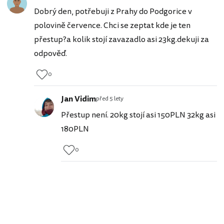
Dobrý den, potřebuji z Prahy do Podgorice v
polovině července. Chci se zeptat kde je ten
přestup?a kolik stojí zavazadlo asi 23kg.dekuji za
odpověď.
0
Jan Vidim
před 5 lety
Přestup není. 20kg stojí asi 150PLN 32kg asi
180PLN
0