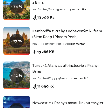
z Brna
- 34 %
2026-08-07T11:41:45+02:00
3 komentáře
13 790 Kč
Kambodža z Prahy s odbaveným kufrem
(Siem Reap i Phnom Penh)
- 27 %
2026-08-07T10:50:01+02:00
1 komentář
15 286 Kč
Turecká Alanya s all-inclusvie z Prahy i
Brna
- 42 %
2026-08-06T19:35:48+02:00
0 komentářů
11 690 Kč
Newcastle z Prahy s novou linkou easyJet