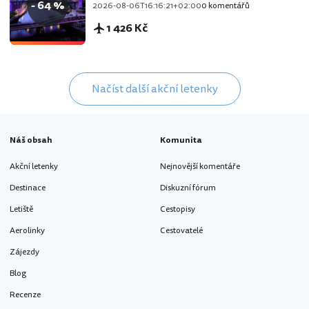
- 64 %
2026-08-06T16:16:21+02:00
0 komentářů
1 426 Kč
Načíst další akční letenky
Náš obsah
Komunita
Akční letenky
Nejnovější komentáře
Destinace
Diskuzní fórum
Letiště
Cestopisy
Aerolinky
Cestovatelé
Zájezdy
Blog
Recenze