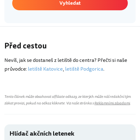
Vyhledat
Před cestou
Nevíš, jak se dostaneš z letiště do centra? Přečti si naše
průvodce:
letiště Katovice
,
letiště Podgorica
.
Tento článek může obsahovat affiliate odkazy, ze kterých může náš redakční tým
získat provizi, pokud na odkaz kliknete. Viz naše stránka s
Reklamními zásadami
.
Hlídač akčních letenek