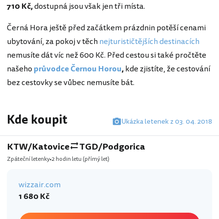
710 Kč,
dostupná jsou však jen tři místa.
Černá Hora ještě před začátkem prázdnin potěší cenami
ubytování, za pokoj v těch
nejturističtějších destinacích
nemusíte dát víc než 600 Kč. Před cestou si také pročtěte
našeho
průvodce Černou Horou
,
kde zjistíte, že cestování
bez cestovky se vůbec nemusíte bát.
Kde koupit
Ukázka letenek z 03. 04. 2018
KTW/Katovice
TGD/Podgorica
Zpáteční letenky
2 hodin letu
(přímý let)
wizzair.com
1 680 Kč