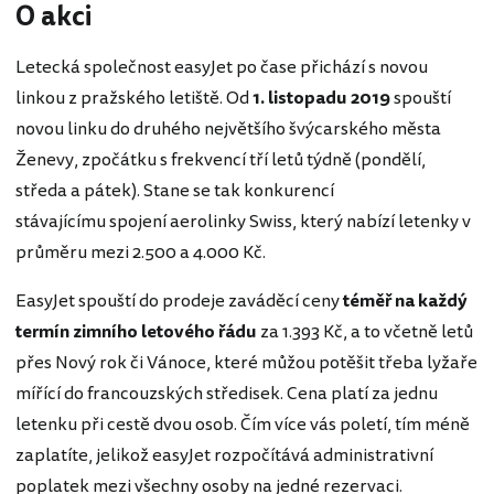
O akci
Letecká společnost easyJet po čase přichází s novou
linkou z pražského letiště. Od
1. listopadu 2019
spouští
novou linku do druhého největšího švýcarského města
Ženevy, zpočátku s frekvencí tří letů týdně (pondělí,
středa a pátek). Stane se tak konkurencí
stávajícímu spojení aerolinky Swiss, který nabízí letenky v
průměru mezi 2.500 a 4.000 Kč.
EasyJet spouští do prodeje zaváděcí ceny
téměř na každý
termín zimního letového řádu
za 1.393 Kč, a to včetně letů
přes Nový rok či Vánoce, které můžou potěšit třeba lyžaře
mířící do francouzských středisek. Cena platí za jednu
letenku při cestě dvou osob. Čím více vás poletí, tím méně
zaplatíte, jelikož easyJet rozpočítává administrativní
poplatek mezi všechny osoby na jedné rezervaci.