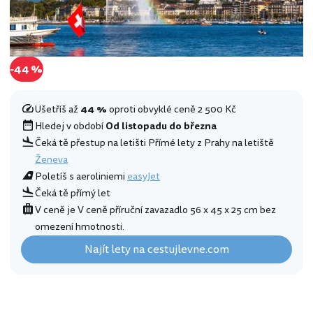
-44 %
Ušetříš až
44 %
oproti obvyklé ceně 2 500 Kč
Hledej v období
Od listopadu do března
Čeká tě přestup na letišti Přímé lety z Prahy na letiště
Ženeva
Poletíš s aeroliniemi
easyJet
Čeká tě přímý let
V ceně je V ceně příruční zavazadlo 56 x 45 x 25 cm bez
omezení hmotnosti.
Najít lety na cestujlevne.com