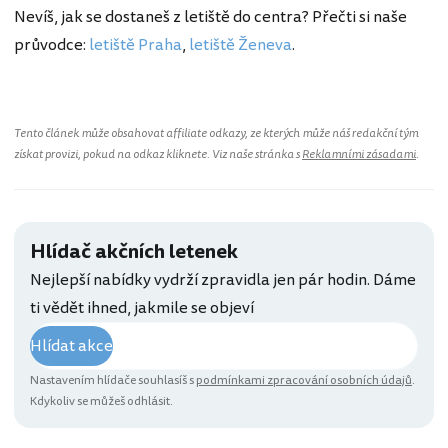
Nevíš, jak se dostaneš z letiště do centra? Přečti si naše
průvodce:
letiště Praha
,
letiště Ženeva
.
Tento článek může obsahovat affiliate odkazy, ze kterých může náš redakční tým
získat provizi, pokud na odkaz kliknete. Viz naše stránka s
Reklamními zásadami
.
Hlídač akčních letenek
Nejlepší nabídky vydrží zpravidla jen pár hodin. Dáme
ti vědět ihned, jakmile se objeví
Hlídat akce
Nastavením hlídače souhlasíš s
podmínkami zpracování osobních údajů
.
Kdykoliv se můžeš odhlásit.