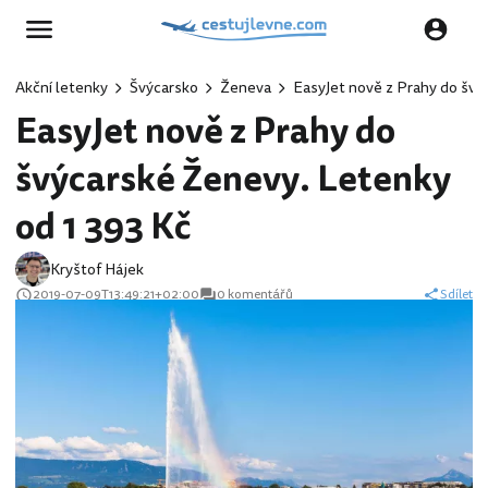
Akční letenky
Švýcarsko
Ženeva
EasyJet nově z Prahy do švý
EasyJet nově z Prahy do
švýcarské Ženevy. Letenky
od 1 393 Kč
Kryštof Hájek
2019-07-09T13:49:21+02:00
0 komentářů
Sdílet