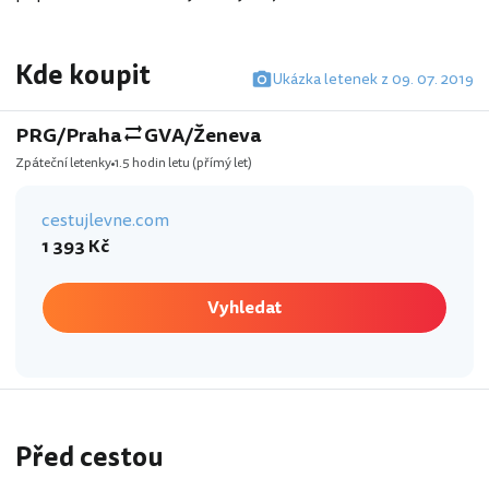
Kde koupit
Ukázka letenek z 09. 07. 2019
PRG/Praha
GVA/Ženeva
Zpáteční letenky
1.5 hodin letu
(přímý let)
cestujlevne.com
1 393 Kč
Vyhledat
Před cestou