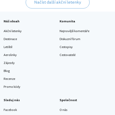
Načíst další akční letenky
Náš obsah
Komunita
Akční letenky
Nejnovější komentáře
Destinace
Diskuzní fórum
Letiště
Cestopisy
Aerolinky
Cestovatelé
Zájezdy
Blog
Recenze
Promo kódy
Sleduj nás
Společnost
Facebook
O nás