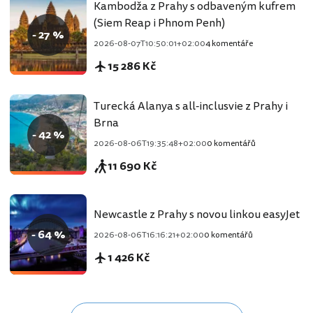
Kambodža z Prahy s odbaveným kufrem
(Siem Reap i Phnom Penh)
- 27 %
2026-08-07T10:50:01+02:00
4 komentáře
15 286 Kč
Turecká Alanya s all-inclusvie z Prahy i
Brna
- 42 %
2026-08-06T19:35:48+02:00
0 komentářů
11 690 Kč
Newcastle z Prahy s novou linkou easyJet
- 64 %
2026-08-06T16:16:21+02:00
0 komentářů
1 426 Kč