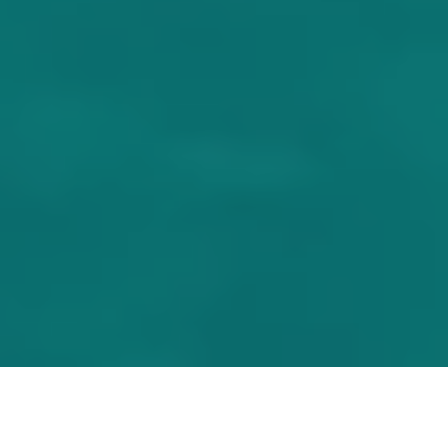
Na jaká letiště se létá?