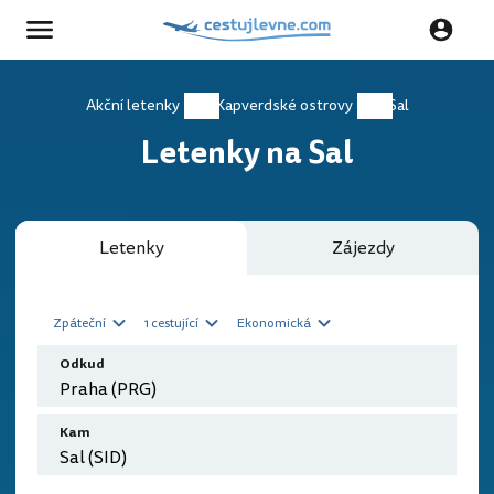
Akční letenky
Kapverdské ostrovy
Sal
Letenky na Sal
Letenky
Zájezdy
Zpáteční
1 cestující
Ekonomická
Odkud
Kam