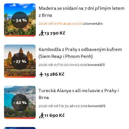
Madeira se snídaní na 7 dní přímým letem
z Brna
- 34 %
2026-08-07T11:41:45+02:00
2 komentáře
13 790 Kč
Kambodža z Prahy s odbaveným kufrem
(Siem Reap i Phnom Penh)
- 27 %
2026-08-07T10:50:01+02:00
0 komentářů
15 286 Kč
Turecká Alanya s all-inclusvie z Prahy i
Brna
- 42 %
2026-08-06T19:35:48+02:00
0 komentářů
11 690 Kč