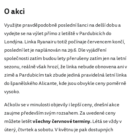
O akci
Využijte pravděpodobně poslední šanci na delší dobu a
vydejte se na výlet přímo z letiště v Pardubicích do
Londýna. Linka Ryanairu totiž počínaje červencem končí,
poslední let je naplánován na 29.6. Dle vyjádření
společnosti zatím budou lety přerušeny zatím jen na letní
sezonu, reálně však hrozí, že linka nebude obnovena ani v
zimě a Pardubicím tak zbude jediná pravidelná letní linka
do španělského Alicante, kde jsou obvykle ceny poměrně
vysoko.
Ačkoliv se v minulosti objevily i lepší ceny, dnešní akce
zaujme především svým rozsahem. Za uvedené ceny
můžete letět
všechny červnové termíny.
Létá se vždy v
úterý, čtvrtek a sobotu. V květnu je pak dostupných