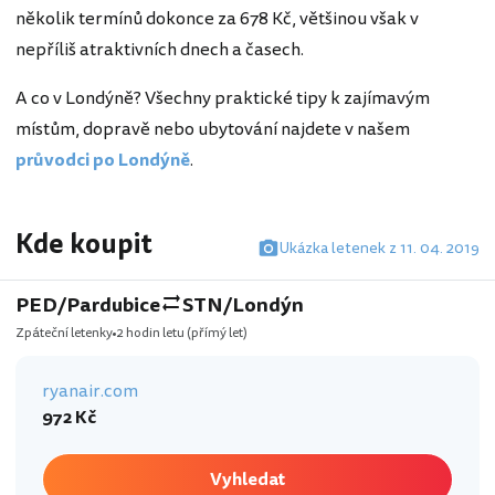
několik termínů dokonce za 678 Kč, většinou však v
nepříliš atraktivních dnech a časech.
A co v Londýně? Všechny praktické tipy k zajímavým
místům, dopravě nebo ubytování najdete v našem
průvodci po Londýně
.
Kde koupit
Ukázka letenek z 11. 04. 2019
PED/Pardubice
STN/Londýn
Zpáteční letenky
2 hodin letu
(přímý let)
ryanair.com
972 Kč
Vyhledat