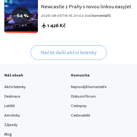
Newcastle z Prahy s novou linkou easyJet
- 64 %
2026-08-06T16:16:21+02:00
0 komentářů
1 426 Kč
Načíst další akční letenky
Náš obsah
Komunita
Akční letenky
Nejnovější komentáře
Destinace
Diskuzní fórum
Letiště
Cestopisy
Aerolinky
Cestovatelé
Zájezdy
Blog