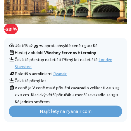
-35 %
Ušetříš až
35 %
oproti obvyklé ceně 1 500 Kč
Hledej v období
Všechny červnové termíny
Čeká tě přestup na letišti Přímý let na letiště
Londýn
Stansted
Poletíš s aeroliniemi
Ryanair
Čeká tě přímý let
V ceně je V ceně malé příruční zavazadlo velikosti 40 x 25
x 20 cm. Klasický větší příručák + menší zavazadlo za 150
Kč jedním směrem.
Najít lety na ryanair.com