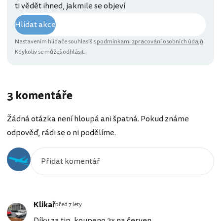
ti vědět ihned, jakmile se objeví
Hlídat akce
Nastavením hlídače souhlasíš s
podmínkami zpracování osobních údajů
.
Kdykoliv se můžeš odhlásit.
3 komentáře
Žádná otázka není hloupá ani špatná. Pokud známe
odpověď, rádi se o ni podělíme.
Klikař
před 7 lety
Díky za tip, koupeno 3x na červen.