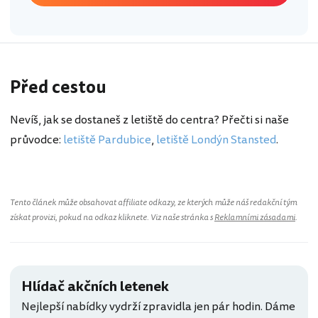
Před cestou
Nevíš, jak se dostaneš z letiště do centra? Přečti si naše
průvodce:
letiště Pardubice
,
letiště Londýn Stansted
.
Tento článek může obsahovat affiliate odkazy, ze kterých může náš redakční tým
získat provizi, pokud na odkaz kliknete. Viz naše stránka s
Reklamními zásadami
.
Hlídač akčních letenek
Nejlepší nabídky vydrží zpravidla jen pár hodin. Dáme