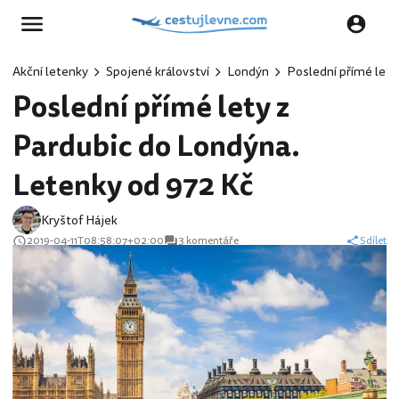
Akční letenky
Spojené království
Londýn
Poslední přímé lety
Poslední přímé lety z
Pardubic do Londýna.
Letenky od 972 Kč
Kryštof Hájek
2019-04-11T08:58:07+02:00
3 komentáře
Sdílet