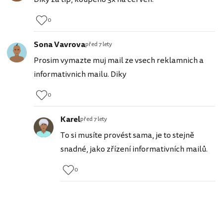
0
Sona Vavrova
před 7 lety
Prosim vymazte muj mail ze vsech reklamnich a
informativnich mailu. Diky
0
Karel
před 7 lety
To si musíte provést sama, je to stejně
snadné, jako zřízení informativních mailů.
0