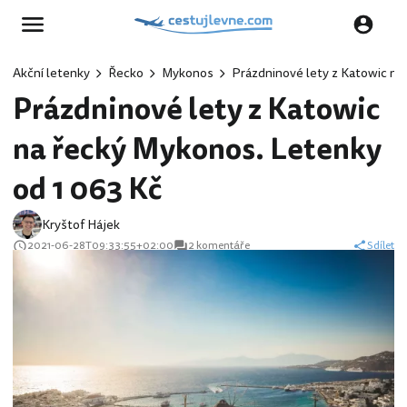
Akční letenky
Řecko
Mykonos
Prázdninové lety z Katowic na
Prázdninové lety z Katowic
na řecký Mykonos. Letenky
od 1 063 Kč
Kryštof Hájek
2021-06-28T09:33:55+02:00
2 komentáře
Sdílet