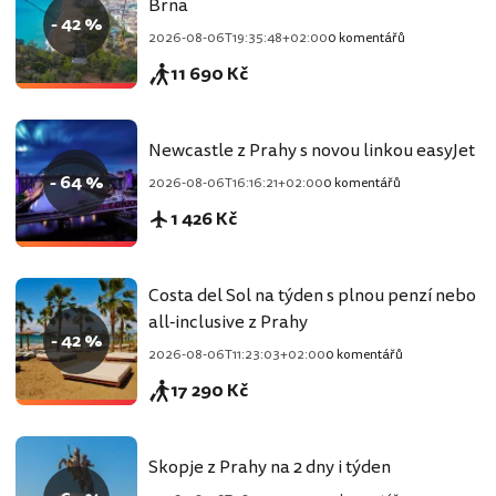
Brna
- 42 %
2026-08-06T19:35:48+02:00
0 komentářů
11 690 Kč
Newcastle z Prahy s novou linkou easyJet
- 64 %
2026-08-06T16:16:21+02:00
0 komentářů
1 426 Kč
Costa del Sol na týden s plnou penzí nebo
all-inclusive z Prahy
- 42 %
2026-08-06T11:23:03+02:00
0 komentářů
17 290 Kč
Skopje z Prahy na 2 dny i týden