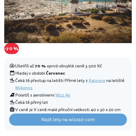
-70 %
Ušetříš až
70 %
oproti obvyklé ceně 3 500 Kč
Hledej v období
Červenec
Čeká tě přestup na letišti Přímé lety z
Katovice
na letiště
Mykonos
Poletíš s aeroliniemi
Wizz Air
Čeká tě přímý let
V ceně je V ceně malé příruční velikosti 40 x 30 x 20 cm
Najít lety na wizzair.com