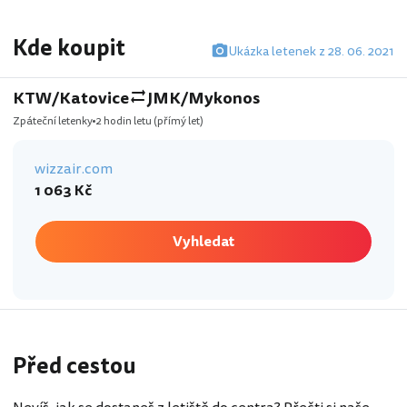
Kde koupit
Ukázka letenek z 28. 06. 2021
KTW/Katovice
JMK/Mykonos
Zpáteční letenky
2 hodin letu
(přímý let)
wizzair.com
1 063 Kč
Vyhledat
Před cestou