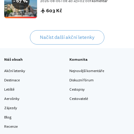
- 67 %
2026-08-06T08:40:43+02:00
1 komentář
603 Kč
Načíst další akční letenky
Náš obsah
Komunita
Akční letenky
Nejnovější komentáře
Destinace
Diskuzní fórum
Letiště
Cestopisy
Aerolinky
Cestovatelé
Zájezdy
Blog
Recenze