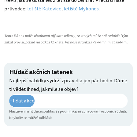
Nevíš, jak se dostaneš z letiště do centra? Přečti si naše
průvodce:
letiště Katovice
,
letiště Mykonos
.
Tento článek může obsahovat affiliate odkazy, ze kterých může náš redakční tým
získat provizi, pokud na odkaz kliknete. Viz naše stránka s
Reklamními zásadami
.
Hlídač akčních letenek
Nejlepší nabídky vydrží zpravidla jen pár hodin. Dáme
ti vědět ihned, jakmile se objeví
Hlídat akce
Nastavením hlídače souhlasíš s
podmínkami zpracování osobních údajů
.
Kdykoliv se můžeš odhlásit.