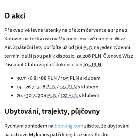
O akci
Překvapivě levné letenky na přelom července a srpna z
Katowic na řecký ostrov Mykonos má své nabídce Wizz
Air. Zpáteční lety pořídíte už od
188 PLN
na jeden týdenní
termín, další jsou pak k dispozici za
208 PLN
. Členové Wizz
Discount Clubu zaplatí dokonce jen
105 PLN
.
30.7. - 6.8.:
188 PLN
/
105 PLN
s klubem
19. - 26.7.:
208 PLN
/
122 PLN
s klubem
26. - 30.7.:
208 PLN
/
122 PLN
s klubem
Ubytování, trajekty, půjčovny
Rychlým pohledem na
booking.com
zjistíte, že ubytování
na ostrově Mykonos patří k nejdražším v Řecku.