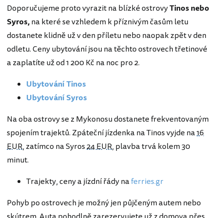
Doporučujeme proto vyrazit na blízké ostrovy
Tinos nebo
Syros,
na které se vzhledem k příznivým časům letu
dostanete klidně už v den příletu nebo naopak zpět v den
odletu. Ceny ubytování jsou na těchto ostrovech třetinové
a zaplatíte už od 1 200 Kč na noc pro 2.
Ubytování Tinos
Ubytování Syros
Na oba ostrovy se z Mykonosu dostanete frekventovaným
spojením trajektů. Zpáteční jízdenka na Tinos vyjde na
16
EUR
, zatímco na Syros
24 EUR
, plavba trvá kolem 30
minut.
Trajekty, ceny a jízdní řády na
ferries.gr
Pohyb po ostrovech je možný jen půjčeným autem nebo
skútrem. Auta pohodlně zarezervujete už z domova přes