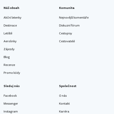
Náš obsah
Komunita
Akční letenky
Nejnovější komentáře
Destinace
Diskuzní fórum
Letiště
Cestopisy
Aerolinky
Cestovatelé
Zájezdy
Blog
Recenze
Promo kódy
Sleduj nás
Společnost
Facebook
O nás
Messenger
Kontakt
Instagram
Kariéra