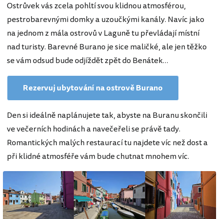
Ostrůvek vás zcela pohltí svou klidnou atmosférou,
pestrobarevnými domky a uzoučkými kanály. Navíc jako
na jednom z mála ostrovů v Laguně tu převládají místní
nad turisty. Barevné Burano je sice maličké, ale jen těžko
se vám odsud bude odjíždět zpět do Benátek…
Rezervuj ubytování na ostrově Burano
Den si ideálně naplánujete tak, abyste na Buranu skončili
ve večerních hodinách a navečeřeli se právě tady.
Romantických malých restaurací tu najdete víc než dost a
při klidné atmosféře vám bude chutnat mnohem víc.