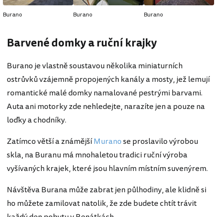
Burano
Burano
Burano
Barvené domky a ruční krajky
Burano je vlastně soustavou několika miniaturních
ostrůvků vzájemně propojených kanály a mosty, jež lemují
romantické malé domky namalované pestrými barvami.
Auta ani motorky zde nehledejte, narazíte jen a pouze na
loďky a chodníky.
Zatímco větší a známější
Murano
se proslavilo výrobou
skla, na Buranu má mnohaletou tradici ruční výroba
vyšívaných krajek, které jsou hlavním místním suvenýrem.
Návštěva Burana může zabrat jen půlhodiny, ale klidně si
ho můžete zamilovat natolik, že zde budete chtít trávit
každý den pobytu v Benátkách.