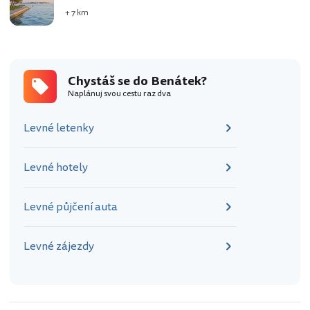
+ 7 km
Chystáš se do Benátek?
Naplánuj svou cestu raz dva
Levné letenky
Levné hotely
Levné půjčení auta
Levné zájezdy