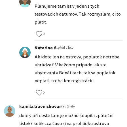
Planujeme tam ist v jeden s tych
testovacich datumov. Tak rozmyslam, ci to
platit.
0
Katarína A.
před 2 lety
Ak idete len na ostrovy, poplatok netreba
uhrádzať. V každom prípade, ak ste
ubytovaní v Benátkach, tak sa poplatok
neplatí, treba len registráciu.
0
kamila travnickova
před 2 lety
dobrý při cestě tam je možno koupit i zpáteční
lístek? kolik cca času si na prohlídku ostrova