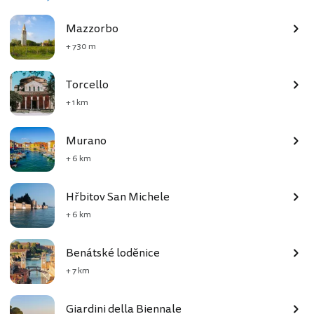
Mazzorbo
+ 730 m
Torcello
+ 1 km
Murano
+ 6 km
Hřbitov San Michele
+ 6 km
Benátské loděnice
+ 7 km
Giardini della Biennale