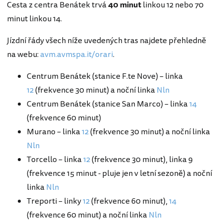
Cesta z centra Benátek trvá
40 minut
linkou 12 nebo 70
minut linkou 14.
Jízdní řády všech níže uvedených tras najdete přehledně
na webu:
avm.avmspa.it/orari
.
Centrum Benátek (stanice F.te Nove) – linka
12
(frekvence 30 minut) a noční linka
Nln
Centrum Benátek (stanice San Marco) – linka
14
(frekvence 60 minut)
Murano – linka
12
(frekvence 30 minut) a noční linka
Nln
Torcello – linka
12
(frekvence 30 minut), linka 9
(frekvence 15 minut - pluje jen v letní sezoně) a noční
linka
Nln
Treporti – linky
12
(frekvence 60 minut),
14
(frekvence 60 minut) a noční linka
Nln