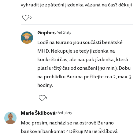
vyhradit je zpáteční jízdenka vázaná na čas? děkuji
0
Gopher
před 2 lety
Lodě na Burano jsou součástí benátské
MHD. Nekupuje se tedy jízdenka na
konkrétní čas, ale naopak jízdenka, která
platí určitý čas od označení (90 min.). Dobu
na prohlídku Burana počítejte cca 2, max. 3
hodiny.
1
Marie Šklíbová
před 3 lety
Moc prosím, nachází se na ostrově Burano
bankovní bankomat ? Děkuji Marie Šklíbová