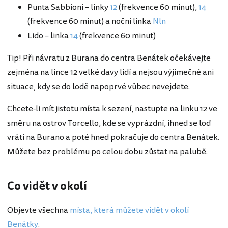
Punta Sabbioni – linky
12
(frekvence 60 minut),
14
(frekvence 60 minut) a noční linka
Nln
Lido – linka
14
(frekvence 60 minut)
Tip! Při návratu z Burana do centra Benátek očekávejte
zejména na lince 12 velké davy lidí a nejsou výjimečné ani
situace, kdy se do lodě napoprvé vůbec nevejdete.
Chcete-li mít jistotu místa k sezení, nastupte na linku 12 ve
směru na ostrov Torcello, kde se vyprázdní, ihned se loď
vrátí na Burano a poté hned pokračuje do centra Benátek.
Můžete bez problému po celou dobu zůstat na palubě.
Co vidět v okolí
Objevte všechna
místa, která můžete vidět v okolí
Benátky
.