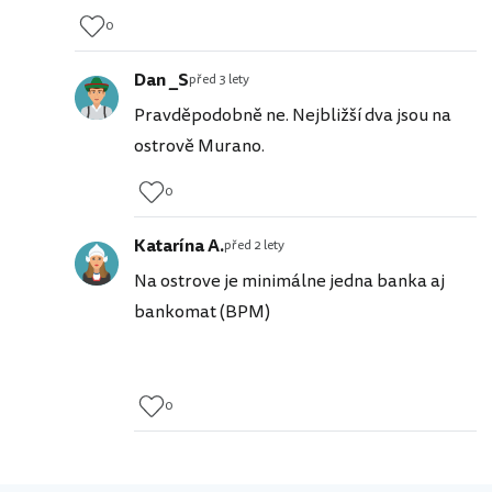
0
Dan _S
před 3 lety
Pravděpodobně ne. Nejbližší dva jsou na
ostrově Murano.
0
Katarína A.
před 2 lety
Na ostrove je minimálne jedna banka aj
bankomat (BPM)
0