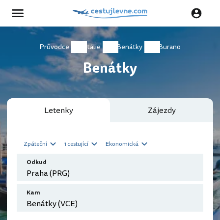
Průvodce
Itálie
Benátky
Burano
Benátky
Letenky
Zájezdy
Zpáteční
1 cestující
Ekonomická
Odkud
Kam