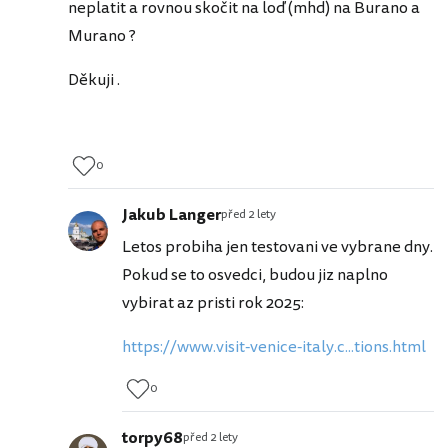
neplatit a rovnou skočit na loď (mhd) na Burano a
Murano ?
Děkuji .
0
Jakub Langer
před 2 lety
Letos probiha jen testovani ve vybrane dny.
Pokud se to osvedci, budou jiz naplno
vybirat az pristi rok 2025:
https://www.visit-venice-italy.c...tions.html
0
torpy68
před 2 lety