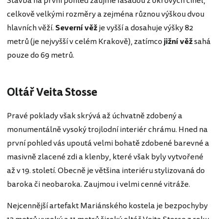
Stavba na první pohled zaujme fasádou z okrových cihel,
celkově velkými rozměry a zejména různou výškou dvou
hlavních věží.
Severní věž
je vyšší a dosahuje výšky 82
metrů (je nejvyšší v celém Krakově), zatímco
jižní věž
sahá
pouze do 69 metrů.
Oltář Veita Stosse
Pravé poklady však skrývá až úchvatně zdobený a
monumentálně vysoký trojlodní interiér chrámu. Hned na
první pohled vás upoutá velmi bohatě zdobené barevné a
masivně zlacené zdi a klenby, které však byly vytvořené
až v 19. století. Obecně je většina interiéru stylizovaná do
baroka či neobaroka. Zaujmou i velmi cenné vitráže.
Nejcennější artefakt Mariánského kostela je bezpochyby