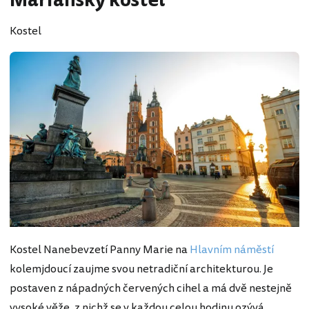
Mariánský kostel
Kostel
Kostel Nanebevzetí Panny Marie na
Hlavním náměstí
kolemjdoucí zaujme svou netradiční architekturou. Je
postaven z nápadných červených cihel a má dvě nestejně
vysoké věže, z nichž se v každou celou hodinu ozývá