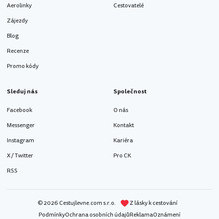
Aerolinky
Cestovatelé
Zájezdy
Blog
Recenze
Promo kódy
Sleduj nás
Společnost
Facebook
O nás
Messenger
Kontakt
Instagram
Kariéra
X / Twitter
Pro CK
RSS
© 2026 Cestujlevne.com s.r.o.
Z lásky k cestování
Podmínky
Ochrana osobních údajů
Reklama
Oznámení