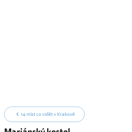
14 míst co vidět v Krakově