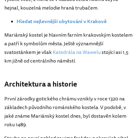
hejnal, kouzelná melodie hraná trubačem.
Hledat nejlevnější ubytování v Krakově
Mariánský kostel je hlavním farním krakovským kostelem
a patří k symbolům města. Ještě významnější
svatostánkem je však
Katedrála na Wawelu
stojící asi 1,5
km jižně od centrálního náměstí.
Architektura a historie
První zárodky gotického chrámu vznikly v roce 1320 na
základech původního románského kostela. V podobě, v
jaké známe Mariánský kostel dnes, byl dostavěn kolem
roku 1489.