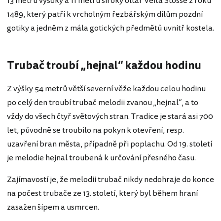
13 metrů vysoký a 11 metrů široký oltář Veita Stosse z roku
1489, který patří k vrcholným řezbářským dílům pozdní
gotiky a jedněm z mála gotických předmětů uvnitř kostela.
Trubač troubí „hejnal“
každou hodinu
Z výšky 54 metrů větší severní věže každou celou hodinu
po celý den troubí trubač melodii zvanou „hejnal“, a to
vždy do všech čtyř světových stran. Tradice je stará asi 700
let, původně se troubilo na pokyn k otevření, resp.
uzavření bran města, případně při poplachu. Od 19. století
je melodie hejnal troubená k určování přesného času.
Zajímavostí je, že melodii trubač nikdy nedohraje do konce
na počest trubače ze 13. století, který byl během hraní
zasažen šípem a usmrcen.