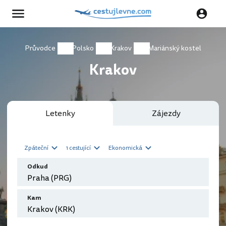
Průvodce
Polsko
Krakov
Mariánský kostel
Krakov
Letenky
Zájezdy
Zpáteční
1 cestující
Ekonomická
Odkud
Kam