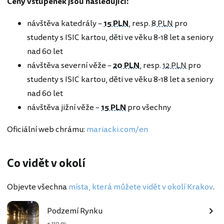
Ceny vstupenek jsou následující:
návštěva katedrály –
15 PLN
, resp.
8 PLN
pro
studenty s ISIC kartou, děti ve věku 8-18 let a seniory
nad 60 let
návštěva severní věže –
20 PLN
, resp.
12 PLN
pro
studenty s ISIC kartou, děti ve věku 8-18 let a seniory
nad 60 let
návštěva jižní věže –
15 PLN
pro všechny
Oficiální web chrámu:
mariacki.com/en
Co vidět v okolí
Objevte všechna
místa, která můžete vidět v okolí Krakov
.
Podzemí Rynku
+ 110 m