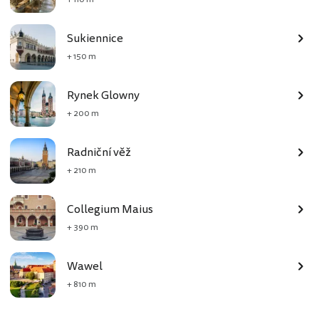
Sukiennice
+ 150 m
Rynek Glowny
+ 200 m
Radniční věž
+ 210 m
Collegium Maius
+ 390 m
Wawel
+ 810 m