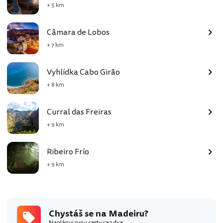
+ 5 km
Câmara de Lobos
+ 7 km
Vyhlídka Cabo Girão
+ 8 km
Curral das Freiras
+ 9 km
Ribeiro Frío
+ 9 km
Chystáš se na Madeiru?
Naplánuj svou cestu raz dva