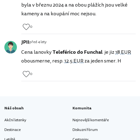
byla v březnu 2024 a na obou plážích jsou velké
kameny a na koupání moc nejsou.
0
JPII
před 4 lety
Cena lanovky
Teleférico do Funchal
je jiz
18 EUR
obousmerne, resp.
12.5 EUR
za jeden smer. H
0
Náš obsah
Komunita
Akční letenky
Nejnovější komentáře
Destinace
Diskuzní fórum
Letiště
Cestopisy