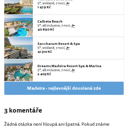
5*, snídaně, 7 nocí,
1 479 Kč
Calheta Beach
5*, all inclusive, 7 nocí,
40 890 Kč
Saccharum Resort & Spa
5*, snídaně, 7 nocí,
41 310 Kč
Dreams Madeira Resort Spa & Marina
5*, all inclusive, 7 nocí,
2 403 Kč
Madeira - nejlevnější dovolená zde
3 komentáře
Žádná otázka není hloupá ani špatná. Pokud známe