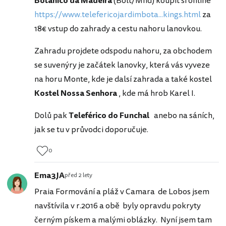
Botânico da Madeira
(Bolt/Mhd) koupit si online
https://www.telefericojardimbota...kings.html
za
18€ vstup do zahrady a cestu nahoru lanovkou.
Zahradu projdete odspodu nahoru, za obchodem
se suvenýry je začátek lanovky, která vás vyveze
na horu Monte, kde je dalsí zahrada a také kostel
Kostel Nossa Senhora
, kde má hrob Karel I.
Dolů pak
Teleférico do Funchal
anebo na sáních,
jak se tu v průvodci doporučuje.
0
Ema3JA
před 2 lety
Praia Formování a pláž v Camara de Lobos jsem
navštívila v r.2016 a obě byly opravdu pokryty
černým pískem a malými oblázky. Nyní jsem tam