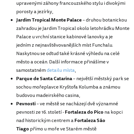
upravenými záhony francouzského stylu i divokými
porosty a jezírky,
Jardim Tropical Monte Palace
– druhou botanickou
zahradou je Jardim Tropical okolo letohrádku Monte
Palace u vrchní stanice kabinové lanovky a je
jedním z nejnavštěvovanějších míst Funchalu.
Naskytnou se odtud také krásné výhledu na celé
město a oceán. Další informace přinášíme v
samostatném
detailu místa
,
Parque de Santa Catarina
– největší městský park se
sochou mořeplavce Kryštofa Kolumba a známou
budovou madeirského casina,
Pevnosti
– ve městě se nacházejí dvě významné
pevnosti ze 16. století -
Fortaleza
do
Pico
na kopci
nad historickým centrem a
Fortaleza
São
Tiago
přímo u moře ve Starém městě