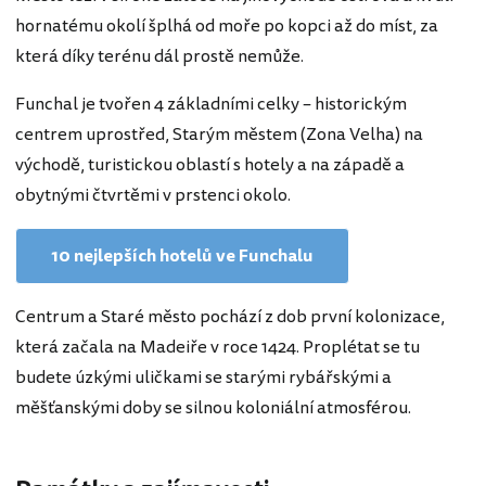
hornatému okolí šplhá od moře po kopci až do míst, za
která díky terénu dál prostě nemůže.
Funchal je tvořen 4 základními celky – historickým
centrem uprostřed, Starým městem (Zona Velha) na
východě, turistickou oblastí s hotely a na západě a
obytnými čtvrtěmi v prstenci okolo.
10 nejlepších hotelů ve Funchalu
Centrum a Staré město pochází z dob první kolonizace,
která začala na Madeiře v roce 1424. Proplétat se tu
budete úzkými uličkami se starými rybářskými a
měšťanskými doby se silnou koloniální atmosférou.