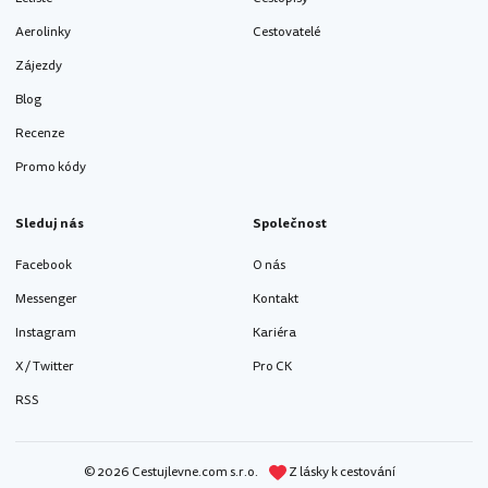
Aerolinky
Cestovatelé
Zájezdy
Blog
Recenze
Promo kódy
Sleduj nás
Společnost
Facebook
O nás
Messenger
Kontakt
Instagram
Kariéra
X / Twitter
Pro CK
RSS
© 2026 Cestujlevne.com s.r.o.
Z lásky k cestování