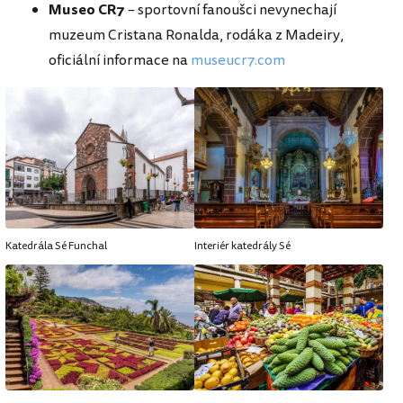
Museo CR7
– sportovní fanoušci nevynechají
muzeum Cristana Ronalda, rodáka z Madeiry,
oficiální informace na
museucr7.com
Katedrála Sé Funchal
Interiér katedrály Sé