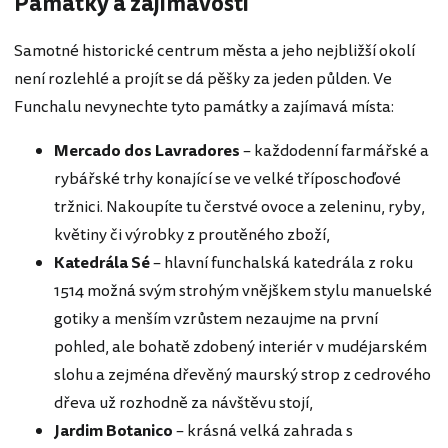
Památky a zajímavosti
Samotné historické centrum města a jeho nejbližší okolí
není rozlehlé a projít se dá pěšky za jeden půlden. Ve
Funchalu nevynechte tyto památky a zajímavá místa:
Mercado dos Lavradores
– každodenní farmářské a
rybářské trhy konající se ve velké tříposchoďové
tržnici. Nakoupíte tu čerstvé ovoce a zeleninu, ryby,
květiny či výrobky z proutěného zboží,
Katedrála
Sé
– hlavní funchalská katedrála z roku
1514 možná svým strohým vnějškem stylu manuelské
gotiky a menším vzrůstem nezaujme na první
pohled, ale bohatě zdobený interiér v mudéjarském
slohu a zejména dřevěný maurský strop z cedrového
dřeva už rozhodně za návštěvu stojí,
Jardim Botanico
– krásná velká zahrada s