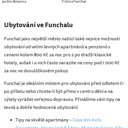
Jardim Botanico
Tržnice Funchal
Ubytování ve Funchalu
Funchal jako největší město nabízí také nejvíce možností
ubytování od velmi levných apartmánů a penzionů s
cenami kolem 800 Kč za noc pro 2 po dražší klasické
hotely, avšak i u nich často narazíte na ceny pod 1 000 Kč
za noc ve dvoulůžkovém pokoji.
Funchal je ideálním místem pro ubytování před odletem či
po příletu nebo chcete-li být přímo v centru dění a na
výlety vyrážet veřejnou dopravou. Přinášíme vám tipy na
levná a dobře hodnocená ubytování:
Tipy na skvělé apartmány –
Casa dos Avós
Aparments
,
House Joel & Sónia
,
Museum House
,
São