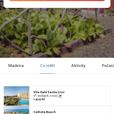
Madeira
Co vidět
Aktivity
Počasí
Vila Galé Santa Cruz
5*, snídaně, 7 nocí,
1 479 Kč
Calheta Beach