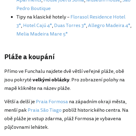
Pedro Boutique
Tipy na klasické hotely –
Florasol Residence Hotel
3*
,
Hotel Cajú 4*
,
Duas Torres 3*
,
Allegro Madeira 4*
,
Melia Madeira Mare 5*
Pláže a koupání
Přímo ve Funchalu najdete dvě větší veřejné pláže, obě
jsou pokryté
velkými oblázky
. Pro zobrazení polohy na
mapě klikněte na název pláže.
Větší a delší je
Praia Formosa
na západním okraji města,
menší pak
Praia São Tiago
poblíž historického centra. Na
obě pláže je vstup zdarma, pláž Formosa je vybavena
půjčovnami lehátek.