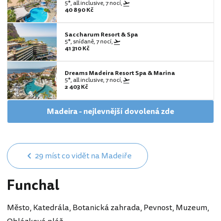
5*, all inclusive, 7 nocí,
40 890 Kč
Saccharum Resort & Spa
5*, snídaně, 7 nocí,
41 310 Kč
Dreams Madeira Resort Spa & Marina
5*, all inclusive, 7 nocí,
2 403 Kč
Madeira - nejlevnější dovolená zde
29 míst co vidět na Madeiře
Funchal
Město, Katedrála, Botanická zahrada, Pevnost, Muzeum,