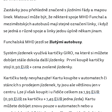
Zastávky jsou přehledně značené s jízdními řády a mapou
linek. Matoucí může být, že některé spoje MHD Funchal a
meziměstských autobusů mají stejné označení linky, i když
se jedná o různé spoje a linky jedou úplně někam jinam.
Funchalská MHD jezdí se
žlutými autobusy
.
Systém jízdenek využívá kartičky GIRO, na které si můžete
dobíjet stále dokola další jízdenky. První koupě kartičky
stojí
0,50 EUR
+ cena zvolené jízdenky.
Kartičku tedy nevyhazujte! Kartu koupíte v automatech či
stáncích s prodejem jízdenek, ty jsou ale většinou jen v
centru. Lze jí však koupit i u řidiče celkem za
1,95 EUR
(
0,50 EUR
za kartičku +
1,45 EUR
jedna jízda). Kartu
můžete dobíjet znovu pouze v automatech nebo u