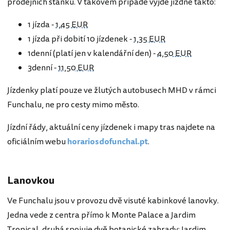
prodejních stánků. V takovém případě vyjde jízdné takto:
1 jízda -
1,45 EUR
1 jízda při dobití 10 jízdenek -
1,35 EUR
1denní (platí jen v kalendářní den) -
4,50 EUR
3denní -
11,50 EUR
Jízdenky platí pouze ve žlutých autobusech MHD v rámci
Funchalu, ne pro cesty mimo město.
Jízdní řády, aktuální ceny jízdenek i mapy tras najdete na
oficiálním webu
horariosdofunchal.pt
.
Lanovkou
Ve Funchalu jsou v provozu dvě visuté kabinkové lanovky.
Jedna vede z centra přímo k Monte Palace a Jardim
Tropical, druhá spojuje dvě botanické zahrady: Jardim