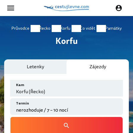
Průvodce
Řecko
Korfu
Co vidět
Památky
Korfu
Letenky
Zájezdy
Kam
Korfu (Řecko)
Termín