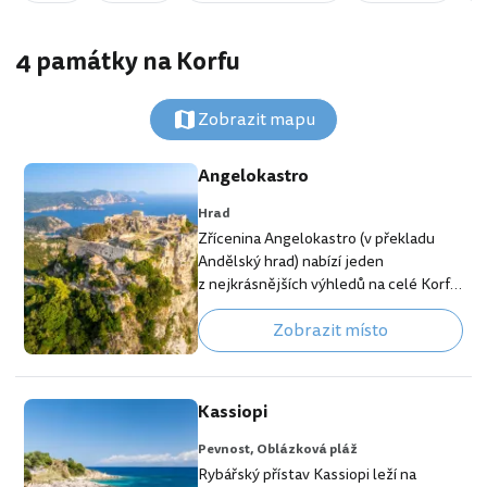
4 památky na Korfu
Zobrazit mapu
Angelokastro
Hrad
Zřícenina Angelokastro (v překladu
Andělský hrad) nabízí jeden
z nejkrásnějších výhledů na celé Korfu.
Za jasného dne je vidět Stará pevnost
Zobrazit místo
v Kerkyře, což není náhoda. Obě
pevnosti spolu navzájem měly
komunikovat v případě nebezpečí.
Z původní pevnosti toho do dnešní
Kassiopi
doby mnoho nezbylo. K vidění je jen
vodní cisterna a jeskynní kaple Agia
Pevnost,
Oblázková pláž
Kyriaki. Pevnost z Byzantské éry se
Rybářský přístav Kassiopi leží na