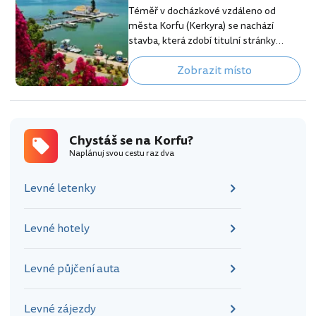
Achillionu se natáčelo několik scén
Téměř v docházkové vzdáleno od
dvanáctého filmu s Jamesem Bondem
města Korfu (Kerkyra) se nachází
pod…
stavba, která zdobí titulní stránky
většiny průvodců. Tento malý bílý
Zobrazit místo
kostelík stojí na samostatném
ostrůvku spojený s ostrovem Korfu
uměle vybudovanou hrází. V těsné
blízkosti se nachází jižní konec
přistávací dráhy letiště Korfu a místo
Chystáš se na Korfu?
je tak velmi populární za účelem
Naplánuj svou cestu raz dva
sledování leteckého provozu. [btn "10
nejlepších hotelů na Korfu"
Levné letenky
https://www.booking.com/region/gr/
corfu.en-gb…
Levné hotely
Levné půjčení auta
Levné zájezdy