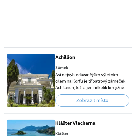
Achillion
Zámek
Asi nejvyhledávanějším výletním
cílem na Korfu je třípatrový zámeček
Achilleion, ležící jen několik km jižně
od hlavního města. Na konci 19. století
Zobrazit místo
jej nechala postavit císařovna Alžběta
Rakouská, známá spíše jako Sisi a
pojmenovala jej po oblíbeném bájném
hrdinovi Achillovi. V interiéru, ale i v
Klášter Vlacherna
zámeckém párku dodnes stojí několik
jeho soch. Ve vnějších prostorách
Klášter