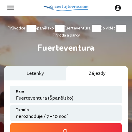
Průvodce
Španělsko
Fuerteventura
Co vidět
Příroda a parky
Fuerteventura
Letenky
Zájezdy
Kam
Fuerteventura (Španělsko)
Termín