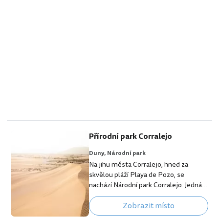
Přírodní park Corralejo
Duny,
Národní park
Na jihu města Corralejo, hned za
skvělou pláží Playa de Pozo, se
nachází Národní park Corralejo. Jedná
se o 10,5 km dlouhou a 2,5 km širokou
Zobrazit místo
zónu, kde se nachází stovky
obrovských písečných dun