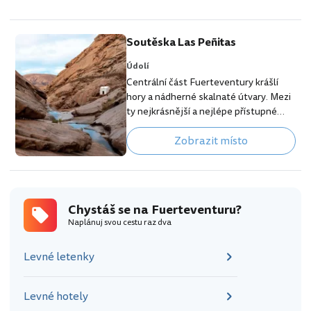
Soutěska Las Peñitas
Údolí
Centrální část Fuerteventury krášlí
hory a nádherné skalnaté útvary. Mezi
ty nejkrásnější a nejlépe přístupné
patří romantická soutěska Baranco de
Zobrazit místo
Las Peñitas, jejímž údolíčkem teče
potok, jež vytváří ve skalách malá
jezírka. [btn "Dovolená Fuerteventura
- nabídka zájezdů"
https://www.invia.cz/dovolena/kanars
Chystáš se na Fuerteventuru?
ke-ostrovy/fuerteventura?
Naplánuj svou cestu raz dva
aid=1424627&adata1=cl&adata2=fuert
eventura-las-penitas] Prostředkem
Levné letenky
soutěsky vede značená turistická
stezka…
Levné hotely