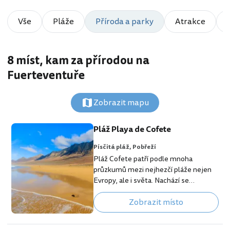
Vše
Pláže
Příroda a parky
Atrakce
8 míst, kam za přírodou na
Fuerteventuře
Zobrazit mapu
Pláž Playa de Cofete
Písčitá pláž,
Pobřeží
Pláž Cofete patří podle mnoha
průzkumů mezi nejhezčí pláže nejen
Evropy, ale i světa. Nachází se
odříznutá od civilizovaného světa
Zobrazit místo
pohořím Jandia a představuje
panenskou přírodu v podobě divokých
vln a 12 km písku. Na samotné pláži nic