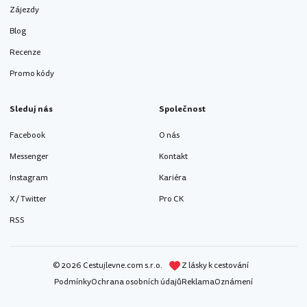
Zájezdy
Blog
Recenze
Promo kódy
Sleduj nás
Společnost
Facebook
O nás
Messenger
Kontakt
Instagram
Kariéra
X / Twitter
Pro CK
RSS
© 2026 Cestujlevne.com s.r.o.
Z lásky k cestování
Podmínky
Ochrana osobních údajů
Reklama
Oznámení