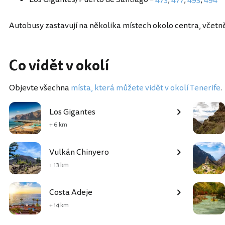
Autobusy zastavují na několika místech okolo centra, včetně
Co vidět v okolí
Objevte všechna
místa, která můžete vidět v okolí Tenerife
.
Los Gigantes
+ 6 km
Vulkán Chinyero
+ 13 km
Costa Adeje
+ 14 km