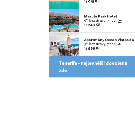
15 019 Kč
Marola Park Hotel
5*, bez stravy, 7 nocí,
15 749 Kč
Apartmány Ocean Vistas 24
3*, bez stravy, 7 nocí,
15 999 Kč
Tenerife - nejlevnější dovolená
zde