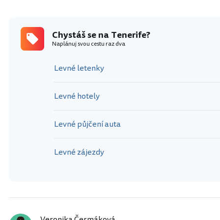
Chystáš se na Tenerife?
Naplánuj svou cestu raz dva
Levné letenky
Levné hotely
Levné půjčení auta
Levné zájezdy
Veronika Čermáková