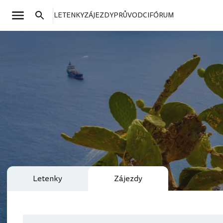
LETENKY
ZÁJEZDY
PRŮVODCI
FÓRUM
Letenky
Zájezdy