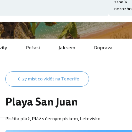
Termín
vity
Počasí
Jak sem
Doprava
27 míst co vidět na Tenerife
Playa San Juan
Písčitá pláž, Pláž s černým pískem, Letovisko