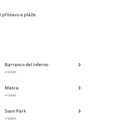
 přístavu a pláže.
Barranco del Inferno
+ 10 km
Masca
+ 13 km
Siam Park
+ 14 km