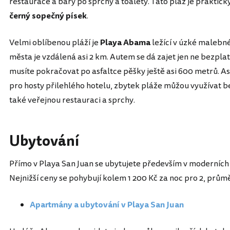
restaurace a bary po sprchy a toalety. Tato pláž je praktick
černý sopečný písek
.
Velmi oblíbenou pláží je
Playa
Abama
ležící v úzké malebné
města je vzdálená asi 2 km. Autem se dá zajet jen ne bezplat
musíte pokračovat po asfaltce pěšky ještě asi 600 metrů. As
pro hosty přilehlého hotelu, zbytek pláže můžou využívat be
také veřejnou restauraci a sprchy.
Ubytování
Přímo v Playa San Juan se ubytujete především v moderních
Nejnižší ceny se pohybují kolem 1 200 Kč za noc pro 2, průmě
Apartmány a ubytování v Playa San Juan