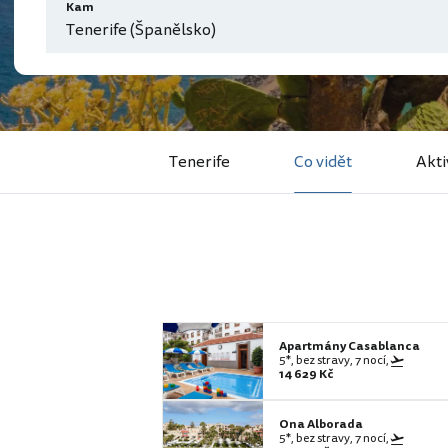
Kam
Tenerife (Španělsko)
Tenerife
Co vidět
Akti
Apartmány Casablanca
5*, bez stravy, 7 nocí,
14 629 Kč
Ona Alborada
5*, bez stravy, 7 nocí,