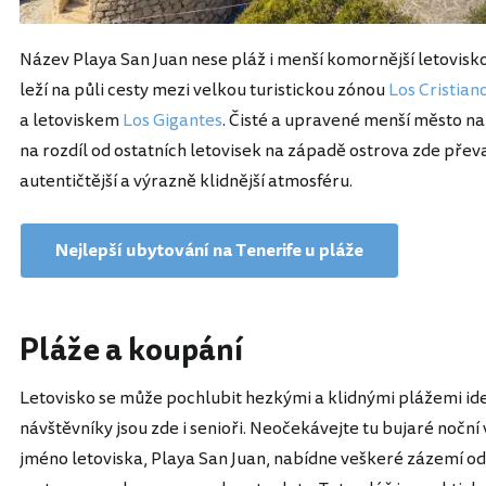
Název Playa San Juan nese pláž i menší komornější letovisk
leží na půli cesty mezi velkou turistickou zónou
Los Cristian
a letoviskem
Los Gigantes
. Čisté a upravené menší město na
na rozdíl od ostatních letovisek na západě ostrova zde přev
autentičtější a výrazně klidnější atmosféru.
Nejlepší ubytování na Tenerife u pláže
Pláže a koupání
Letovisko se může pochlubit hezkými a klidnými plážemi ide
návštěvníky jsou zde i senioři. Neočekávejte tu bujaré noční
jméno letoviska, Playa San Juan, nabídne veškeré zázemí od