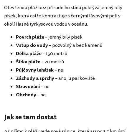
Otevřenou pláž bez přírodního stínu pokrývá jemný bílý
písek, který ostře kontrastuje s černými lávovými poli v
okolí i jasně tyrkysovou vodou v oceánu.
Povrch pláže
– jemný bílý písek
Vstup do vody
– pozvolný a bez kamenů
Délka pláže
– 150 metrů
Šírka pláže
– 20 metrů
Půjčovny lehátek
– ne
Záchody a sprchy
– ano, u parkoviště
Stravování
– ne
Obchody
– ne
Jak se tam dostat
Až přímo k pláži vede nová silnice, která asi po 1,5 km ústí