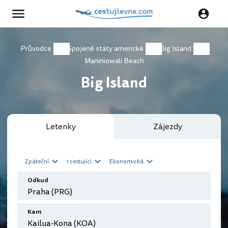
Průvodce
Spojené státy americké
Big Island
Maniniowali Beach
Big Island
Letenky
Zájezdy
Zpáteční
1 cestující
Ekonomická
Odkud
Kam