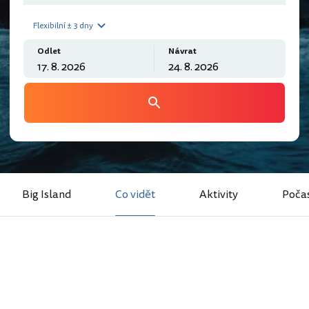
Flexibilní ± 3 dny
Odlet
Návrat
Big Island
Co vidět
Aktivity
Poča