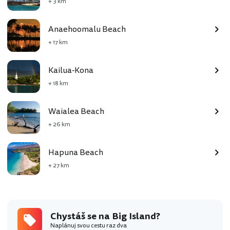
+ 3 km
Anaehoomalu Beach
+ 17 km
Kailua-Kona
+ 18 km
Waialea Beach
+ 26 km
Hapuna Beach
+ 27 km
Chystáš se na Big Island?
Naplánuj svou cestu raz dva