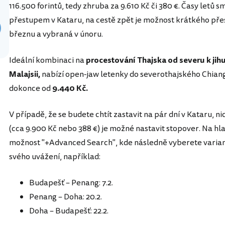
116.500 forintů, tedy zhruba za 9.610 Kč či 380 €. Časy letů
přestupem v Kataru, na cestě zpět je možnost krátkého př
březnu a vybraná v únoru.
Ideální kombinaci na
procestování Thajska od severu k j
Malajsii,
nabízí open-jaw letenky do severothajského Chian
dokonce od
9.440 Kč.
V případě, že se budete chtít zastavit na pár dní v Kataru, ni
(cca 9.900 Kč nebo 388 €) je možné nastavit stopover. Na hl
možnost "+Advanced Search", kde následně vyberete variant
svého uvážení, například:
Budapešť – Penang: 7.2.
Penang – Doha: 20.2.
Doha – Budapešť: 22.2.