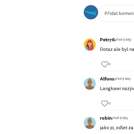
Petr76
před 9 lety
Dotaz ale byl na
0
Alfons
před 9 lety
Langkawi nazýva
0
robin
před 9 lety
jako jo, odlet z