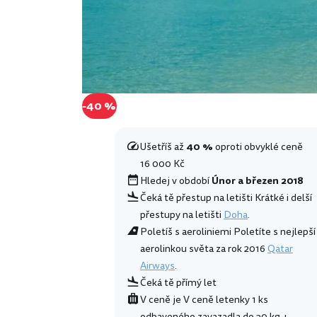
-40 %
Ušetříš až
40 %
oproti obvyklé ceně
16 000 Kč
Hledej v období
Únor a březen 2018
Čeká tě přestup na letišti Krátké i delší
přestupy na letišti
Doha
.
Poletíš s aeroliniemi Poletíte s nejlepší
aerolinkou světa za rok 2016
Qatar
Airways
.
Čeká tě přímý let
V ceně je V ceně letenky 1 ks
odbaveného zavazadla do 30 kg +