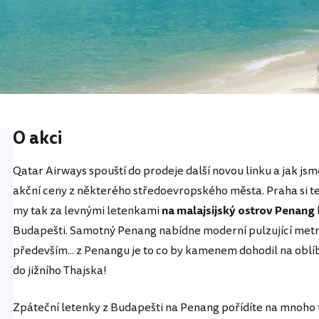
O akci
Qatar Airways spouští do prodeje další novou linku a jak jsme
akční ceny z některého středoevropského města. Praha si t
my tak za levnými letenkami
na malajsijský ostrov Penang
Budapešti. Samotný Penang nabídne moderní pulzující metro
především... z Penangu je to co by kamenem dohodil na obl
do jižního Thajska!
Zpáteční letenky z Budapešti na Penang pořídíte na mnoho