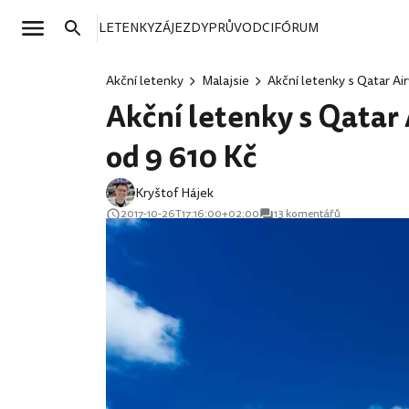
LETENKY
ZÁJEZDY
PRŮVODCI
FÓRUM
Akční letenky
Malajsie
Akční letenky s Qatar Ai
Akční letenky s Qatar
od 9 610 Kč
Kryštof Hájek
2017-10-26T17:16:00+02:00
13 komentářů