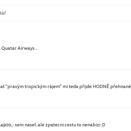
 Quatar Airways...
t "pravým tropickým rájem" mi teda přijde HODNĚ přehnané tvr
a 4900,- sem nasel..ale zpatecni cestu to nenabizi :D