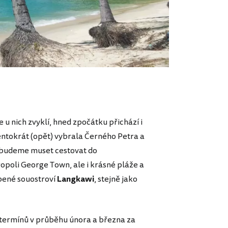
 u nich zvyklí, hned zpočátku přichází i
entokrát (opět) vybrala Černého Petra a
budeme muset cestovat do
poli George Town, ale i krásné pláže a
íbené souostroví
Langkawi
, stejně jako
 termínů v průběhu února a března za