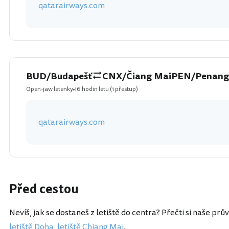
qatarairways.com
BUD/Budapešť
CNX/Čiang Mai
PEN/Penang
Open-jaw letenky
16 hodin letu
(1 přestup)
qatarairways.com
Před cestou
Nevíš, jak se dostaneš z letiště do centra? Přečti si naše prů
letiště Doha
,
letiště Chiang Mai
.