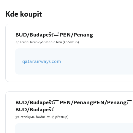
Kde koupit
BUD/Budapešť
PEN/Penang
Zpáteční letenky
16 hodin letu
(1 přestup)
qatarairways.com
BUD/Budapešť
PEN/Penang
PEN/Penang
BUD/Budapešť
3x letenky
16 hodin letu
(1 přestup)