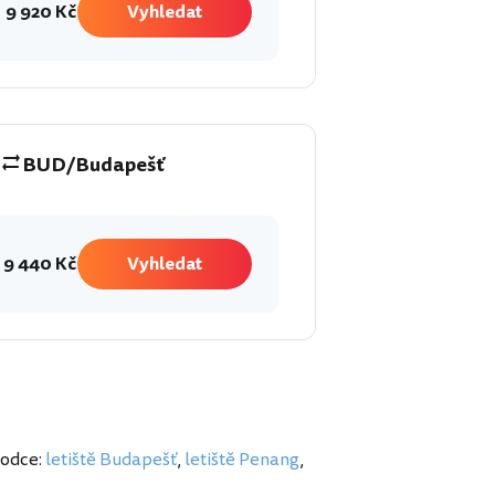
9 920 Kč
Vyhledat
BUD/Budapešť
9 440 Kč
Vyhledat
vodce:
letiště Budapešť
,
letiště Penang
,