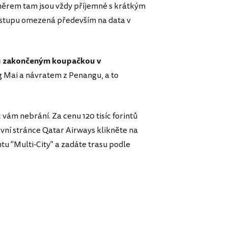
 směrem tam jsou vždy příjemné s krátkým
estupu omezená především na data v
ihu zakončeným koupačkou v
g Mai a návratem z Penangu, a to
c vám nebrání. Za cenu 120 tisíc forintů
avní stránce Qatar Airways klikněte na
u "Multi-City" a zadáte trasu podle