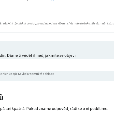
redakční tým získat provizi, pokud na odkaz kliknete. Viz naše stránka s
Reklamními zás
din. Dáme ti vědět ihned, jakmile se objeví
bních údajů
. Kdykoliv se můžeš odhlásit.
ů
pá ani špatná. Pokud známe odpověď, rádi se o ni podělíme.