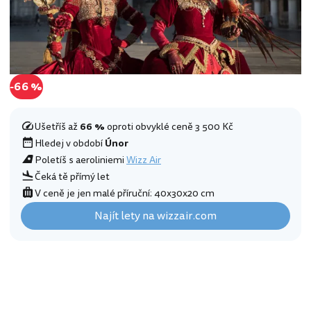
-66 %
Ušetříš až
66 %
oproti obvyklé ceně 3 500 Kč
Hledej v období
Únor
Poletíš s aeroliniemi
Wizz Air
Čeká tě přímý let
V ceně je jen malé příruční: 40x30x20 cm
Najít lety na wizzair.com