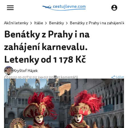
Akční letenky
Itálie
Benátky
Benátky z Prahy i na zahájení ka
Benátky z Prahy i na
zahájení karnevalu.
Letenky od 1 178 Kč
Kryštof Hájek
2022-10-07T12:02:24+02:00
0 komentářů
Sdílet