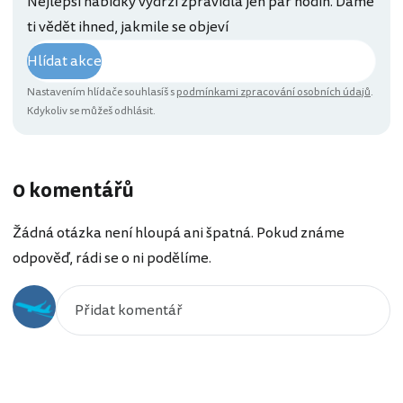
Nejlepší nabídky vydrží zpravidla jen pár hodin. Dáme
ti vědět ihned, jakmile se objeví
Hlídat akce
Nastavením hlídače souhlasíš s
podmínkami zpracování osobních údajů
.
Kdykoliv se můžeš odhlásit.
0 komentářů
Žádná otázka není hloupá ani špatná. Pokud známe
odpověď, rádi se o ni podělíme.