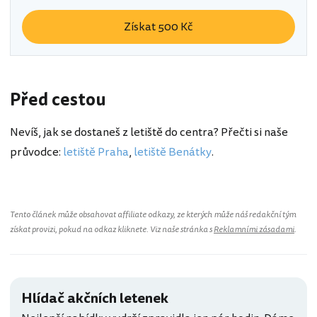
Získat 500 Kč
Před cestou
Nevíš, jak se dostaneš z letiště do centra? Přečti si naše
průvodce:
letiště Praha
,
letiště Benátky
.
Tento článek může obsahovat affiliate odkazy, ze kterých může náš redakční tým
získat provizi, pokud na odkaz kliknete. Viz naše stránka s
Reklamními zásadami
.
Hlídač akčních letenek