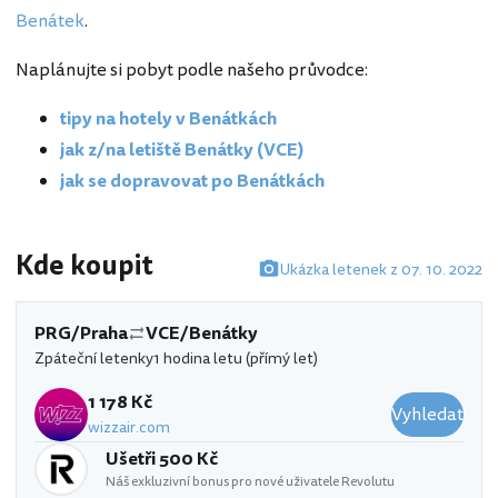
Benátek
.
Naplánujte si pobyt podle našeho průvodce:
tipy na hotely v Benátkách
jak z/na letiště Benátky (VCE)
jak se dopravovat po Benátkách
Kde koupit
Ukázka letenek z 07. 10. 2022
PRG/Praha
VCE/Benátky
Zpáteční letenky
1 hodina letu (přímý let)
1 178 Kč
Vyhledat
wizzair.com
Ušetři 500 Kč
Náš exkluzivní bonus pro nové uživatele Revolutu