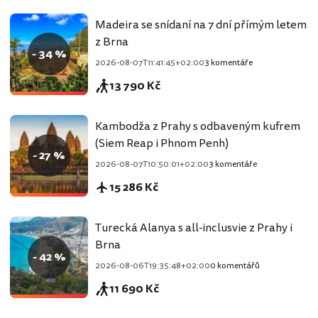
Madeira se snídaní na 7 dní přímým letem
z Brna
- 34 %
2026-08-07T11:41:45+02:00
3 komentáře
13 790 Kč
Kambodža z Prahy s odbaveným kufrem
(Siem Reap i Phnom Penh)
- 27 %
2026-08-07T10:50:01+02:00
3 komentáře
15 286 Kč
Turecká Alanya s all-inclusvie z Prahy i
Brna
- 42 %
2026-08-06T19:35:48+02:00
0 komentářů
11 690 Kč