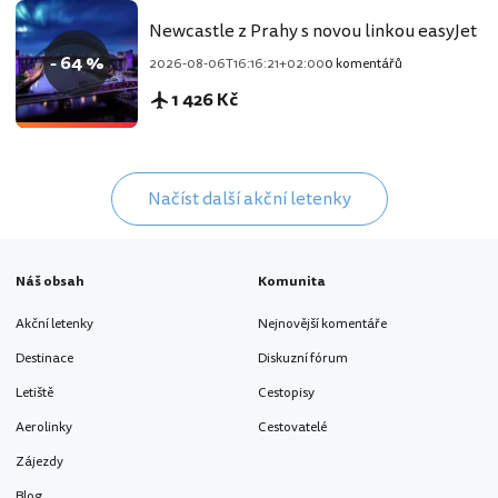
Newcastle z Prahy s novou linkou easyJet
- 64 %
2026-08-06T16:16:21+02:00
0 komentářů
1 426 Kč
Načíst další akční letenky
Náš obsah
Komunita
Akční letenky
Nejnovější komentáře
Destinace
Diskuzní fórum
Letiště
Cestopisy
Aerolinky
Cestovatelé
Zájezdy
Blog