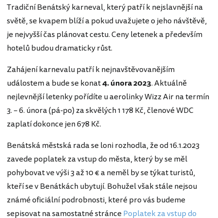
Tradiční Benátský karneval, který patří k nejslavnější na
světě, se kvapem blíží a pokud uvažujete o jeho návštěvě,
je nejvyšší čas plánovat cestu. Ceny letenek a především
hotelů budou dramaticky růst.
Zahájení karnevalu patří k nejnavštěvovanějším
událostem a bude se konat
4. února 2023
. Aktuálně
nejlevnější letenky pořídíte u aerolinky Wizz Air na termín
3. – 6. února (pá-po) za skvělých 1 178 Kč, členové WDC
zaplatí dokonce jen 678 Kč.
Benátská městská rada se loni rozhodla, že od 16.1.2023
zavede poplatek za vstup do města, který by se měl
pohybovat ve výši 3 až 10 € a neměl by se týkat turistů,
kteří se v Benátkách ubytují. Bohužel však stále nejsou
známé oficiální podrobnosti, které pro vás budeme
sepisovat na samostatné stránce
Poplatek za vstup do