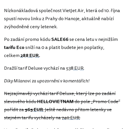
Nízkonákladová společnost VietJet Air, která od 10. října
spustí novou linku z Prahy do Hanoje, aktuálně nabízí
zvýhodněné ceny letenek.
Po zadání promo kódu
SALE66
se cena letu v nejnižším
tarifu Eco
sníží na 0 a platit budete jen poplatky,
celkem
288 EUR
.
Dražší tarif Deluxe vychází na
538 EUR
.
Díky Milanovi za upozornění v komentářích!
Nejzajímavěji vychází tarif Deluxe, který lze po zadání
slevového kódu
HELLOVIETNAM
do pole „Promo Code“
pořídit za
565 EUR
. Ještě nedávno přitom letenky ve
stejném tarifu vycházely na
740 EUR
.