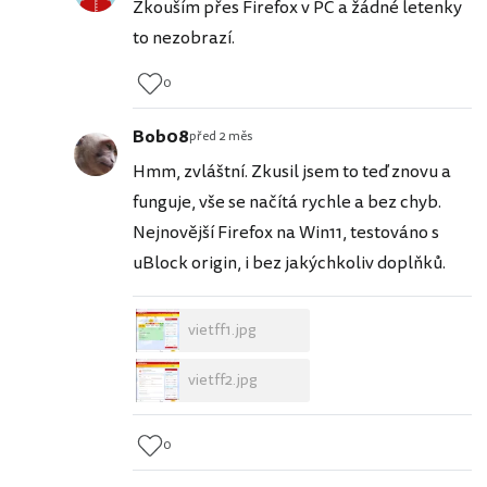
Zkouším přes Firefox v PC a žádné letenky
to nezobrazí.
0
Bob08
před 2 měs
Hmm, zvláštní. Zkusil jsem to teď znovu a
funguje, vše se načítá rychle a bez chyb.
Nejnovější Firefox na Win11, testováno s
uBlock origin, i bez jakýchkoliv doplňků.
vietff1.jpg
vietff2.jpg
0