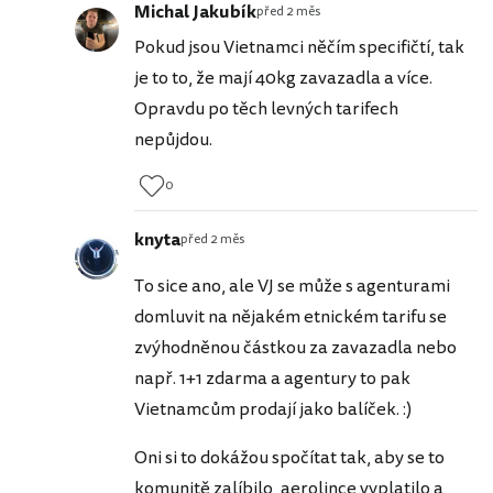
Michal Jakubík
před 2 měs
Pokud jsou Vietnamci něčím specifičtí, tak
je to to, že mají 40kg zavazadla a více.
Opravdu po těch levných tarifech
nepůjdou.
0
knyta
před 2 měs
To sice ano, ale VJ se může s agenturami
domluvit na nějakém etnickém tarifu se
zvýhodněnou částkou za zavazadla nebo
např. 1+1 zdarma a agentury to pak
Vietnamcům prodají jako balíček. :)
Oni si to dokážou spočítat tak, aby se to
komunitě zalíbilo, aerolince vyplatilo a