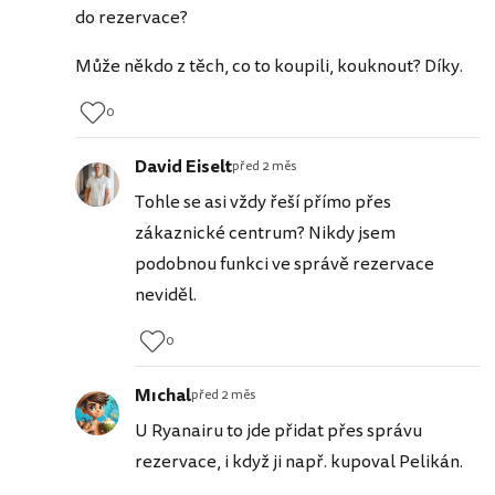
do rezervace?
Může někdo z těch, co to koupili, kouknout? Díky.
0
David Eiselt
před 2 měs
Tohle se asi vždy řeší přímo přes
zákaznické centrum? Nikdy jsem
podobnou funkci ve správě rezervace
neviděl.
0
Mıchal
před 2 měs
U Ryanairu to jde přidat přes správu
rezervace, i když ji např. kupoval Pelikán.