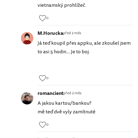
vietnamský prohlížeč.
0
M.Horucka
před 2 měs
Já teď koupil přes appku, ale zkoušel jsem
to asi 5 hodin.... Je to boj.
0
romancient
před 2 měs
A jakou kartou/bankou?
mě teď dvě vyly zamítnuté
0