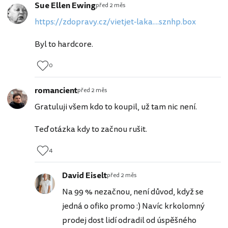
Sue Ellen Ewing
před 2 měs
https://zdopravy.cz/vietjet-laka....sznhp.box
Byl to hardcore.
0
romancient
před 2 měs
Gratuluji všem kdo to koupil, už tam nic není.
Teď otázka kdy to začnou rušit.
4
David Eiselt
před 2 měs
Na 99 % nezačnou, není důvod, když se
jedná o ofiko promo :) Navíc krkolomný
prodej dost lidí odradil od úspěšného