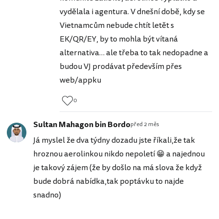
vydělala i agentura. V dnešní době, kdy se
Vietnamcům nebude chtít letět s
EK/QR/EY, by to mohla být vítaná
alternativa… ale třeba to tak nedopadne a
budou VJ prodávat především přes
web/appku
0
Sultan Mahagon bin Bordo
před 2 měs
Já myslel že dva týdny dozadu jste říkali,že tak
hroznou aerolinkou nikdo nepoletí 😁 a najednou
je takový zájem (že by došlo na má slova že když
bude dobrá nabídka,tak poptávku to najde
snadno)