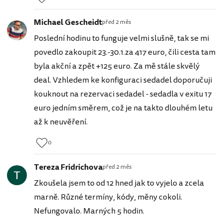
Michael Gescheidt
před 2 měs
Poslední hodinu to funguje velmi slušně, tak se mi
povedlo zakoupit 23.-30.1.za 417 euro, čili cesta tam
byla akční a zpět +125 euro. Za mě stále skvělý
deal. Vzhledem ke konfiguraci sedadel doporučuji
kouknout na rezervaci sedadel - sedadla v exitu 17
euro jedním směrem, což je na takto dlouhém letu
až k neuvěření.
0
Tereza Fridrichova
před 2 měs
Zkoušela jsem to od 12 hned jak to vyjelo a zcela
marně. Různé termíny, kódy, měny cokoli.
Nefungovalo. Marných 5 hodin.