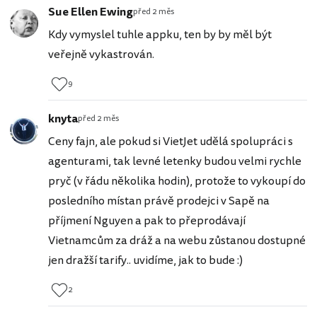
Sue Ellen Ewing
před 2 měs
Kdy vymyslel tuhle appku, ten by by měl být
veřejně vykastrován.
9
knyta
před 2 měs
Ceny fajn, ale pokud si VietJet udělá spolupráci s
agenturami, tak levné letenky budou velmi rychle
pryč (v řádu několika hodin), protože to vykoupí do
posledního místan právě prodejci v Sapě na
příjmení Nguyen a pak to přeprodávají
Vietnamcům za dráž a na webu zůstanou dostupné
jen dražší tarify.. uvidíme, jak to bude :)
2