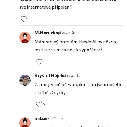
své internetové připojení"
1
M.Horucka
před 2 měs
Mám stejný problém. Nevěděl by někdo
jestli se s tím dá nějak vypořádat?
1
Kryštof Hájek
před 2 měs
Za mě jedině přes appku. Tam jsem došel k
platbě vždycky.
0
milan
před 2 měs