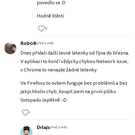
povedlo se :D
Hodně štěstí
0
Bob08
před 2 měs
Dnes přidali další levné letenky od října do března.
V aplikaci to končí vždycky chybou Network issue,
v Chrome to nenajde žádné letenky.
Ve Firefoxu to ovšem funguje bez problémů a bez
jakýchkoliv chyb, koupil jsem na první půlku
listopadu úspěšně :-D
1
Drlajs
před 2 měs