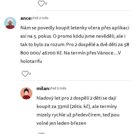
0
ance
před 2 měs
Nám se povedly koupit letenky včera přes aplikaci
asi na 5. pokus. O promo kódu jsme nevěděli, ale i
tak to bylo za rozum. Pro 2 dospělé a dvě děti za 58
800 000/ 46700 Kč. Na termín přes Vánoce.....V
holotarifu
0
milan
před 2 měs
hladový let pro 2 dospělí 2 děti se dají
koupit za 33mil (26tis. kč), ale termíny
mizely rychle už předevčírem, teď jsou
volné jen leden-březen