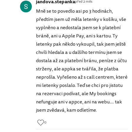
jandova.stepanka
před 2 měs
Mně se to povedlo asi po 3 hodinách,
předtím jsem už měla letenky v košíku, vše
vyplněno a nedostala jsem se k platební
bráně, ani u Apple Pay, ani s kartou. Ty
letenky pak někdo vykoupil, tak jsem ještě
chvíli hledala a u dalšího termínu jsem se
dostala až za platební bránu, peníze z účtu
strženy, ale appka se tvářila, že platba
neprošla. Vyřešeno až s call centrem, které
mi letenky poslalo. Teď se chci pro jistotu
na rezervaci podívat, ale My bookings
nefunguje ani v appce, ani na webu..... tak
jsem zvědavá, kam odletíme.
0