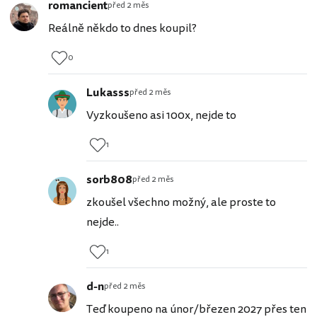
romancient
před 2 měs
Reálně někdo to dnes koupil?
0
Lukasss
před 2 měs
Vyzkoušeno asi 100x, nejde to
1
sorb808
před 2 měs
zkoušel všechno možný, ale proste to
nejde..
1
d-n
před 2 měs
Teď koupeno na únor/březen 2027 přes ten