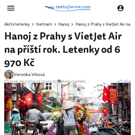
Akční letenky
Vietnam
Hanoj
Hanoj z Prahy s VietJet Air na p
Hanoj z Prahy s VietJet Air
na příští rok. Letenky od 6
970 Kč
Veronika Vrbová
2026-06-03T14:33:10+02:00
60 komentářů
Sdílet