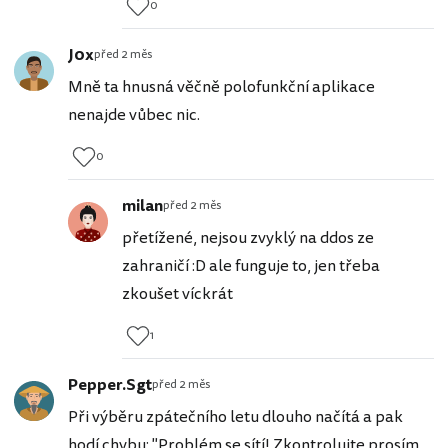
0
J0x
před 2 měs
Mně ta hnusná věčně polofunkční aplikace
nenajde vůbec nic.
0
milan
před 2 měs
přetížené, nejsou zvyklý na ddos ze
zahraničí :D ale funguje to, jen třeba
zkoušet víckrát
1
Pepper.Sgt
před 2 měs
Při výběru zpátečního letu dlouho načítá a pak
hodí chybu: "Problém se sítí! Zkontrolujte prosím