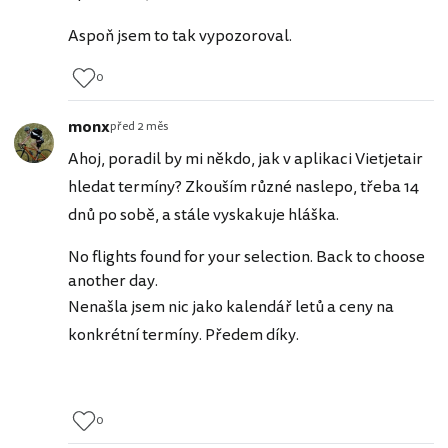
Aspoň jsem to tak vypozoroval.
0
monx
před 2 měs
Ahoj, poradil by mi někdo, jak v aplikaci Vietjetair
hledat termíny? Zkouším různé naslepo, třeba 14
dnů po sobě, a stále vyskakuje hláška.
No flights found for your selection. Back to choose
another day.
Nenašla jsem nic jako kalendář letů a ceny na
konkrétní termíny. Předem díky.
0