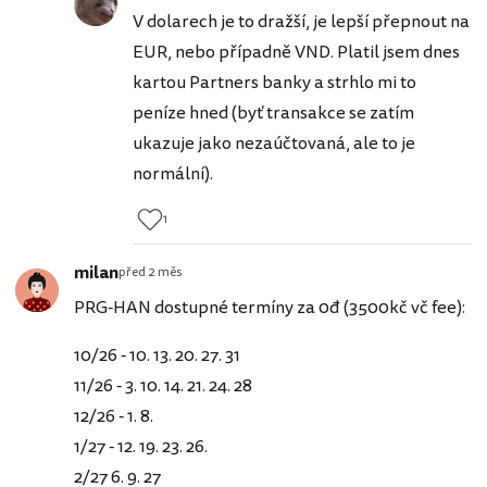
V dolarech je to dražší, je lepší přepnout na
EUR, nebo případně VND. Platil jsem dnes
kartou Partners banky a strhlo mi to
peníze hned (byť transakce se zatím
ukazuje jako nezaúčtovaná, ale to je
normální).
1
milan
před 2 měs
PRG-HAN dostupné termíny za 0đ (3500kč vč fee):
10/26 - 10. 13. 20. 27. 31
11/26 - 3. 10. 14. 21. 24. 28
12/26 - 1. 8.
1/27 - 12. 19. 23. 26.
2/27 6. 9. 27