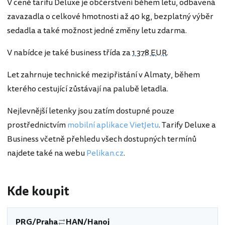
V ceně tarifu Deluxe je občerstvení během letu, odbavená
zavazadla o celkové hmotnosti až 40 kg, bezplatný výběr
sedadla a také možnost jedné změny letu zdarma.
V nabídce je také business třída za
1 378 EUR
.
Let zahrnuje technické mezipřistání v Almaty, během
kterého cestující zůstávají na palubě letadla.
Nejlevnější letenky jsou zatím dostupné pouze
prostřednictvím
mobilní aplikace VietJetu
. Tarify Deluxe a
Business včetně přehledu všech dostupných termínů
najdete také na webu
Pelikan.cz
.
Kde koupit
PRG/Praha
HAN/Hanoj