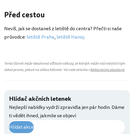
Před cestou
Nevíš, jak se dostaneš z letiště do centra? Přečti si naše
průvodce:
letiště Praha
,
letiště Hanoj
.
Tento článek může obsahovat affiliate odkazy, ze kterých může náš redakční tým
získat provizi, pokud na odkaz kliknete. Viz naše stránka s
Reklamními zásadami
.
Hlídač akčních letenek
Nejlepší nabídky vydrží zpravidla jen pár hodin. Dáme
ti vědět ihned, jakmile se objeví
Hlídat akce