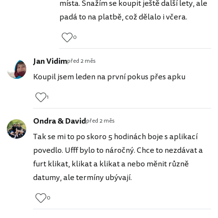
místa. Snažím se koupit ještě další lety, ale
padá to na platbě, což dělalo i včera.
0
Jan Vidim
před 2 měs
Koupil jsem leden na první pokus přes apku
1
Ondra & David
před 2 měs
Tak se mi to po skoro 5 hodinách boje s aplikací
povedlo. Ufff bylo to náročný. Chce to nezdávat a
furt klikat, klikat a klikat a nebo měnit různě
datumy, ale termíny ubývají.
0