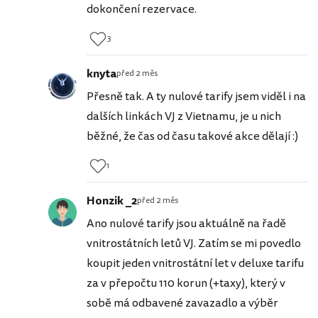
dokončení rezervace.
3
knyta
před 2 měs
Přesně tak. A ty nulové tarify jsem viděl i na
dalších linkách VJ z Vietnamu, je u nich
běžné, že čas od času takové akce dělají :)
1
Honzik _2
před 2 měs
Ano nulové tarify jsou aktuálně na řadě
vnitrostátních letů VJ. Zatím se mi povedlo
koupit jeden vnitrostátní let v deluxe tarifu
za v přepočtu 110 korun (+taxy), který v
sobě má odbavené zavazadlo a výběr