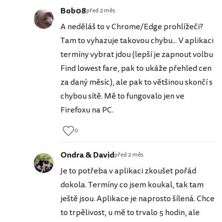
Bob08
před 2 měs
A neděláš to v Chrome/Edge prohlížeči?
Tam to vyhazuje takovou chybu... V aplikaci
termíny vybrat jdou (lepší je zapnout volbu
Find lowest fare, pak to ukáže přehled cen
za daný měsíc), ale pak to většinou skončí s
chybou sítě. Mě to fungovalo jen ve
Firefoxu na PC.
0
Ondra & David
před 2 měs
Je to potřeba v aplikaci zkoušet pořád
dokola. Termíny co jsem koukal, tak tam
ještě jsou. Aplikace je naprosto šílená. Chce
to trpělivost, u mě to trvalo 5 hodin, ale