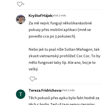
0
Kryštof Hájek
před 2 měs
Za mě nejvíc fungují několikanásobné
pokusy přes mobilní aplikaci (mně se
povedlo cca po 3 pokusech).
Nebo jak tu psal níže Sultan Mahagon, tak
zkusit vietnamský prohlížeč Coc Coc. To by
mělo fungovat taky líp. Ale ano, boj je to
velký.
0
Tereza Fridrichova
před 2 měs
Těch pokusů přes apku bylo fakt hodně za
těch 5 hodin. Ted už tam nejsou termíny.