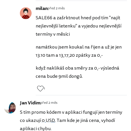
milan
před 2 měs
SALE66 a zašrktnout hned pod tím "najít
nejlevnější letenku" a vyjedou nejlevnější
termíny v měsíci
namátkou jsem koukal na řijen a už je jen
13.10 tam a 13,17,20 zpátky za 0,-
když naklikáš oba směry za 0,- výsledná
cena bude 9mil dongů.
1
Jan Vidim
před 2 měs
S tím promo kódem v aplikaci fungují jen termíny
co ukazují
0 USD
. Tam kde je jiná cena, vyhodí
aplikaci chybu.