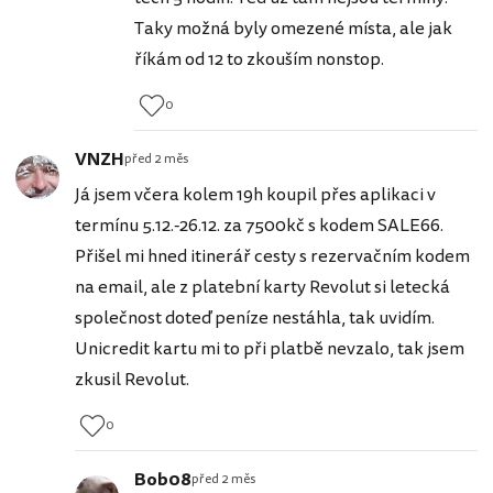
Taky možná byly omezené místa, ale jak
říkám od 12 to zkouším nonstop.
0
VNZH
před 2 měs
Já jsem včera kolem 19h koupil přes aplikaci v
termínu 5.12.-26.12. za 7500kč s kodem SALE66.
Přišel mi hned itinerář cesty s rezervačním kodem
na email, ale z platební karty Revolut si letecká
společnost doteď peníze nestáhla, tak uvidím.
Unicredit kartu mi to při platbě nevzalo, tak jsem
zkusil Revolut.
0
Bob08
před 2 měs