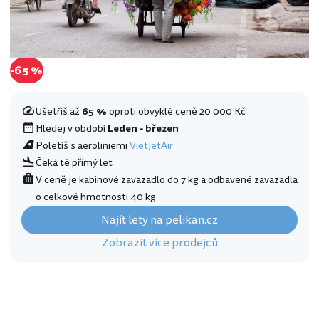
-65 %
Ušetříš až
65 %
oproti obvyklé ceně 20 000 Kč
Hledej v období
Leden - březen
Poletíš s aeroliniemi
VietJetAir
Čeká tě přímý let
V ceně je kabinové zavazadlo do 7 kg a odbavené zavazadla
o celkové hmotnosti 40 kg
Najít lety na pelikan.cz
Zobrazit více prodejců