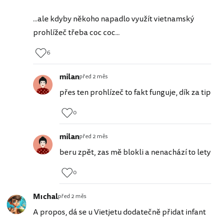
...ale kdyby někoho napadlo využít vietnamský
prohlížeč třeba coc coc...
6
milan
před 2 měs
přes ten prohlízeč to fakt funguje, dík za tip
0
milan
před 2 měs
beru zpět, zas mě blokli a nenachází to lety
0
Mıchal
před 2 měs
A propos, dá se u Vietjetu dodatečně přidat infant