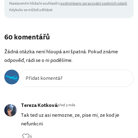
Nastavením hlídače souhlasíš s
podmínkami zpracování osobních údajů
.
Kdykoliv se můžeš odhlásit.
60 komentářů
Žádná otázka není hloupá ani špatná. Pokud známe
odpověď, rádi se o ni podělíme.
Tereza Kotková
před 2 měs
Tak ted uz asi nemozne, ze, pise mi, ze kod je
nefunkcni
0