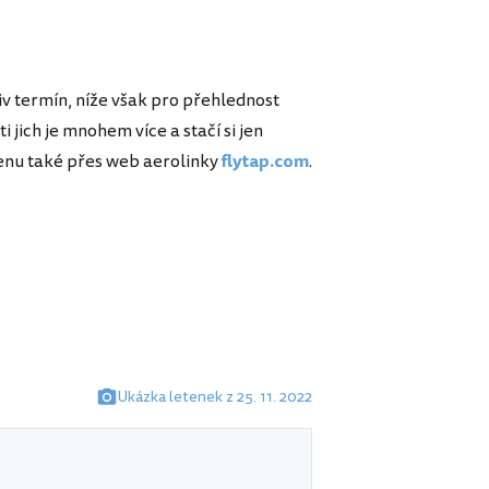
iv termín, níže však pro přehlednost
jich je mnohem více a stačí si jen
cenu také přes web aerolinky
flytap.com
.
Ukázka letenek z 25. 11. 2022