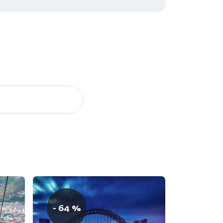
- 64 %