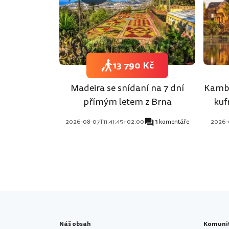
13 790 Kč
Madeira se snídaní na 7 dní
Kambo
přímým letem z Brna
kuf
2026-08-07T11:41:45+02:00
3 komentáře
2026-
Náš obsah
Komuni