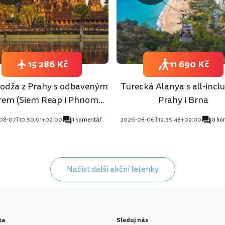
15 286 Kč
11 690 Kč
dža z Prahy s odbaveným
Turecká Alanya s all-inclu
rem (Siem Reap i Phnom
Prahy i Brna
Penh)
08-07T10:50:01+02:00
1 komentář
2026-08-06T19:35:48+02:00
0 ko
Načíst další akční letenky
ta
Sleduj nás