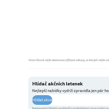
Tento článek může obsahovat affiliate odkazy, ze kterých může náš 
Hlídač akčních letenek
Nejlepší nabídky vydrží zpravidla jen pár ho
Hlídat akce
Nastavením hlídače souhlasíš s
podmínkami zpracování oso