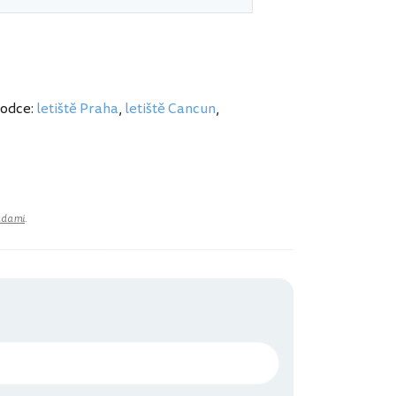
vodce:
letiště Praha
,
letiště Cancun
,
adami
.