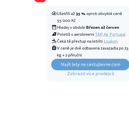
Ušetříš až
35 %
oproti obvyklé ceně
55 000 Kč
Hledej v období
Březen až červen
Poletíš s aeroliniemi
TAP Air Portugal
Čeká tě přestup na letišti
Lisabon
V ceně je dvě odbavená zavazadla po 23
kg + 2 příruční
Najít lety na cestujlevne.com
Zobrazit více prodejců