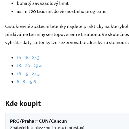
bohatý zavazadlový limit
asi mil 20 tisíc mil do věrnostního programu
Čistokrevné zpáteční letenky najdete prakticky na kterýkol
přidáváme termíny se stopoverem v Lisabonu. Ve skutečnosti 
vyhrát s daty. Letenky lze rezervovat prakticky za stejnou 
16 - 18 - 27.3.
18. - 20 - 29.4.
16 - 19 - 27.5.
6 - 8 - 19.6.
Kde koupit
PRG/Praha
CUN/Cancun
Zpáteční letenky
27 hodin letu (1 přestup)