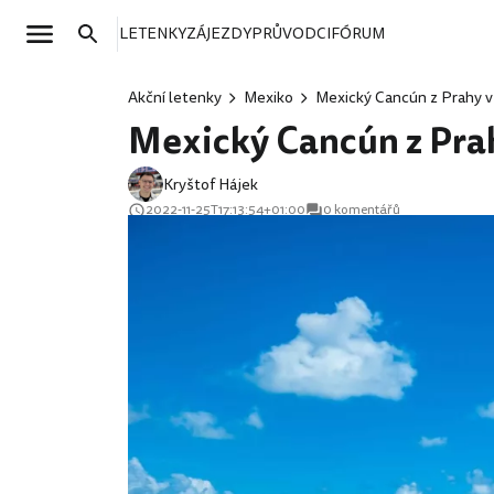
LETENKY
ZÁJEZDY
PRŮVODCI
FÓRUM
Akční letenky
Mexiko
Mexický Cancún z Prahy v 
Mexický Cancún z Prah
Kryštof Hájek
2022-11-25T17:13:54+01:00
0 komentářů