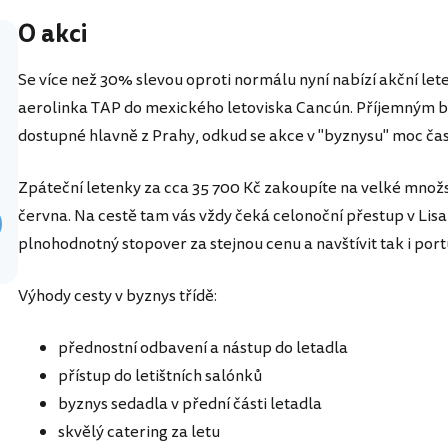
O akci
Se více než 30% slevou oproti normálu nyní nabízí akční let
aerolinka TAP do mexického letoviska Cancún. Příjemným bo
dostupné hlavně z Prahy, odkud se akce v "byznysu" moc čas
Zpáteční letenky za cca 35 700 Kč zakoupíte na velké množ
června. Na cestě tam vás vždy čeká celonoční přestup v Lisab
plnohodnotný stopover za stejnou cenu a navštívit tak i por
Výhody cesty v byznys třídě:
přednostní odbavení a nástup do letadla
přístup do letištních salónků
byznys sedadla v přední části letadla
skvělý catering za letu