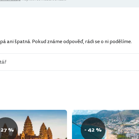
ů
pá ani špatná. Pokud známe odpověď, rádi se o ni podělíme.
 27 %
- 42 %