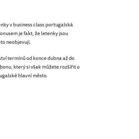
enky v business class portugalská
nusem je fakt, že letenky jsou
to neobjevují.
ství termínů od konce dubna až do
onu, který si však můžete rozšířit o
tugalské hlavní město.