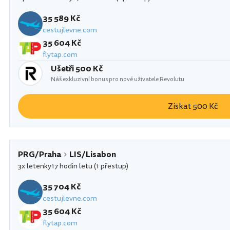
35 589 Kč
cestujlevne.com
35 604 Kč
flytap.com
Ušetři 500 Kč
Náš exkluzivní bonus pro nové uživatele Revolutu
Získat 500 Kč
PRG/Praha
LIS/Lisabon
3x letenky
17 hodin letu (1 přestup)
35 704 Kč
cestujlevne.com
35 604 Kč
flytap.com