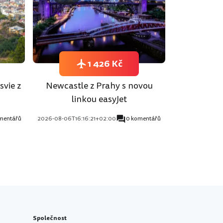
1 426 Kč
svie z
Newcastle z Prahy s novou
linkou easyJet
mentářů
2026-08-06T16:16:21+02:00
0 komentářů
Společnost