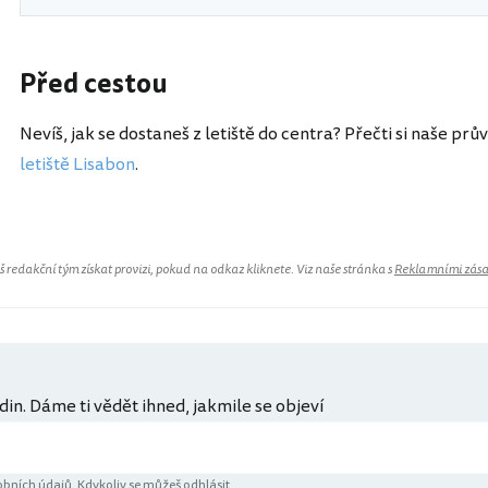
Před cestou
Nevíš, jak se dostaneš z letiště do centra? Přečti si naše prů
letiště Lisabon
.
redakční tým získat provizi, pokud na odkaz kliknete. Viz naše stránka s
Reklamními zás
din. Dáme ti vědět ihned, jakmile se objeví
bních údajů
. Kdykoliv se můžeš odhlásit.