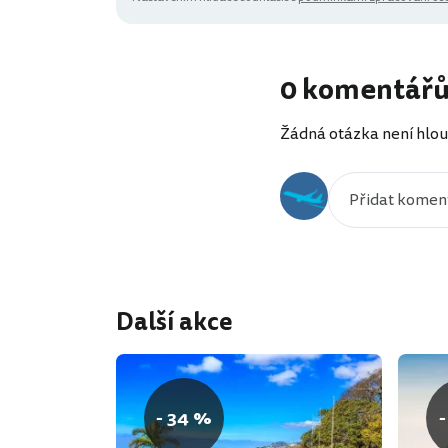
0 komentář
Žádná otázka není hlou
Další akce
- 34 %
-