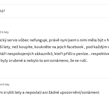
d 6 lety
cký servis vůbec nefunguje, právě nyní jsem s nimi měla být v 
další lety, než koupíte, koukněte na jejich facebook , pod každ
áři nespokojených zákazníků, kteří přišli o peníze....respektiv
k byly zrušené a nebylo to ani oznámeno, že se ruší...
d 6 lety
 zrušili lety a neposlali ani žádné upozornění/oznámení.