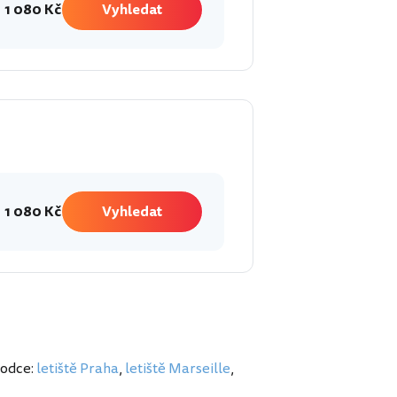
1 080 Kč
Vyhledat
1 080 Kč
Vyhledat
vodce:
letiště Praha
,
letiště Marseille
,