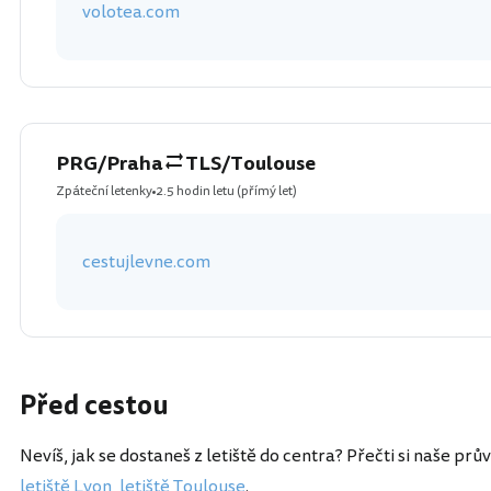
volotea.com
PRG/Praha
TLS/Toulouse
Zpáteční letenky
2.5 hodin letu
(přímý let)
cestujlevne.com
Před cestou
Nevíš, jak se dostaneš z letiště do centra? Přečti si naše prů
letiště Lyon
,
letiště Toulouse
.