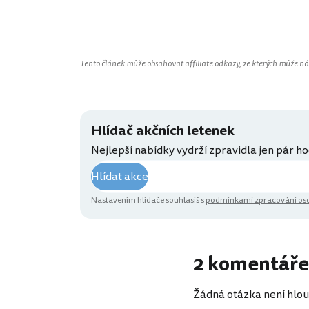
Tento článek může obsahovat affiliate odkazy, ze kterých může náš 
Hlídač akčních letenek
Nejlepší nabídky vydrží zpravidla jen pár ho
Hlídat akce
Nastavením hlídače souhlasíš s
podmínkami zpracování oso
2 komentáře
Žádná otázka není hlou