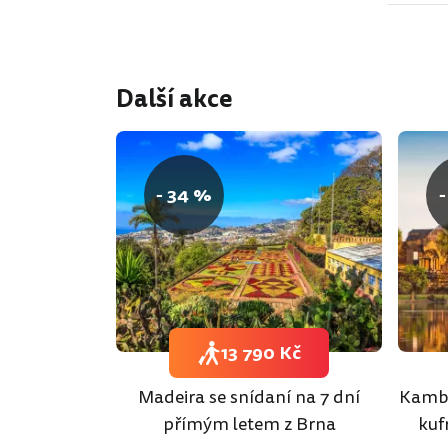
Další akce
- 34 %
-
13 790 Kč
Madeira se snídaní na 7 dní
Kambo
přímým letem z Brna
kuf