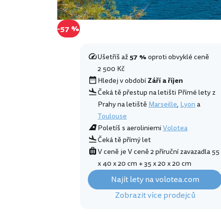
-57 %
Ušetříš až
57 %
oproti obvyklé ceně
2 500 Kč
Hledej v období
Září a říjen
Čeká tě přestup na letišti Přímé lety z
Prahy na letiště
Marseille
,
Lyon
a
Toulouse
Poletíš s aeroliniemi
Volotea
Čeká tě přímý let
V ceně je V ceně 2 příruční zavazadla 55
x 40 x 20 cm + 35 x 20 x 20 cm
Najít lety na volotea.com
Zobrazit více prodejců