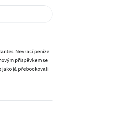
Nantes. Nevrací peníze
ým novým příspěvkem se
e jako já přebookovali