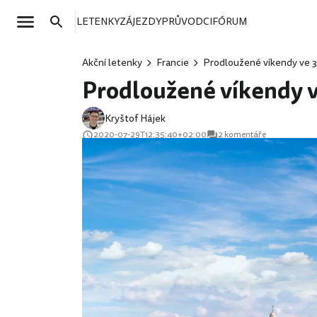
LETENKY
ZÁJEZDY
PRŮVODCI
FÓRUM
Akční letenky
Francie
Prodloužené víkendy ve 3
Prodloužené víkendy v
Kryštof Hájek
2020-07-29T12:35:40+02:00
2 komentáře