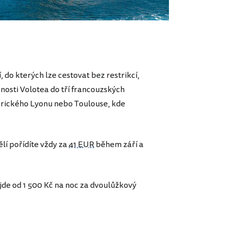
 do kterých lze cestovat bez restrikcí,
čnosti Volotea do tří francouzských
torického Lyonu nebo Toulouse, kde
lí pořídíte vždy za
41 EUR
během září a
yjde od 1 500 Kč na noc za dvoulůžkový