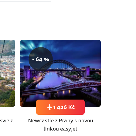
- 64 %
1 426 Kč
svie z
Newcastle z Prahy s novou
linkou easyJet