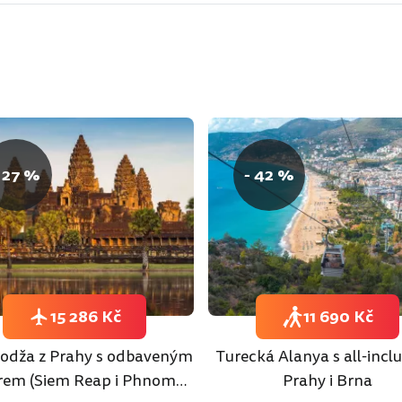
 27 %
- 42 %
15 286 Kč
11 690 Kč
dža z Prahy s odbaveným
Turecká Alanya s all-inclu
rem (Siem Reap i Phnom
Prahy i Brna