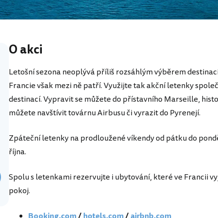
O akci
Letošní sezona neoplývá příliš rozsáhlým výběrem destinací,
Francie však mezi ně patří. Využijte tak akční letenky spole
destinací. Vypravit se můžete do přístavního Marseille, his
můžete navštívit továrnu Airbusu či vyrazit do Pyrenejí.
Zpáteční letenky na prodloužené víkendy od pátku do pondě
října.
Spolu s letenkami rezervujte i ubytování, které ve Francii v
pokoj.
Booking.com
/
hotels.com
/
airbnb.com