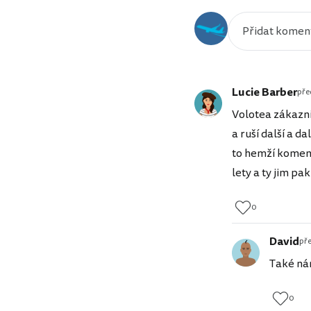
Lucie Barber
pře
Volotea zákazni
a ruší další a 
to hemží koment
lety a ty jim pa
0
David
pře
Také nám
0