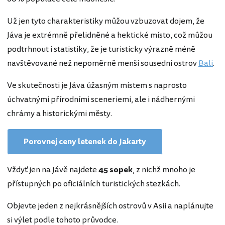
Už jen tyto charakteristiky můžou vzbuzovat dojem, že
Jáva je extrémně přelidněné a hektické místo, což můžou
podtrhnout i statistiky, že je turisticky výrazně méně
navštěvované než nepoměrně menší sousední ostrov
Bali
.
Ve skutečnosti je Jáva úžasným místem s naprosto
úchvatnými přírodními sceneriemi, ale i nádhernými
chrámy a historickými městy.
Porovnej ceny letenek do Jakarty
Vždyť jen na Jávě najdete
45 sopek
, z nichž mnoho je
přístupných po oficiálních turistických stezkách.
Objevte jeden z nejkrásnějších ostrovů v Asii a naplánujte
si výlet podle tohoto průvodce.