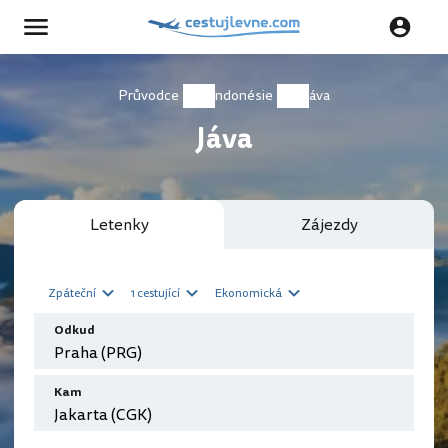
Průvodce
Indonésie
Jáva
Jáva
Letenky
Zájezdy
Zpáteční
1 cestující
Ekonomická
Odkud
Kam