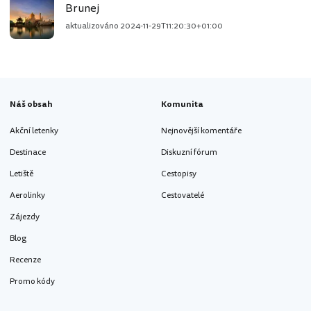
Brunej
aktualizováno
2024-11-29T11:20:30+01:00
Náš obsah
Komunita
Akční letenky
Nejnovější komentáře
Destinace
Diskuzní fórum
Letiště
Cestopisy
Aerolinky
Cestovatelé
Zájezdy
Blog
Recenze
Promo kódy