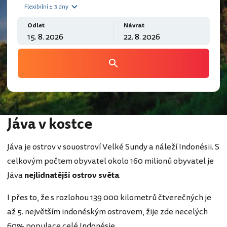
Flexibilní ± 3 dny
Odlet
Návrat
Jáva v kostce
Jáva je ostrov v souostroví Velké Sundy a náleží Indonésii. S
celkovým počtem obyvatel okolo 160 milionů obyvatel je
Jáva
nejlidnatější ostrov světa
.
I přes to, že s rozlohou 139 000 kilometrů čtverečných je
až 5. největším indonéským ostrovem, žije zde necelých
60% populace celé Indonésie.