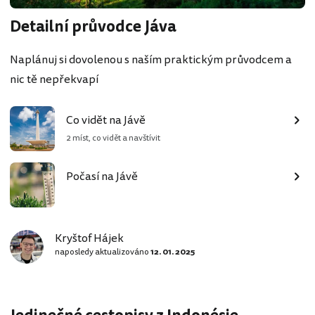
Detailní průvodce Jáva
Naplánuj si dovolenou s naším praktickým průvodcem a
nic tě nepřekvapí
Co vidět na Jávě
2 míst, co vidět a navštívit
Počasí na Jávě
Kryštof Hájek
naposledy aktualizováno
12. 01. 2025