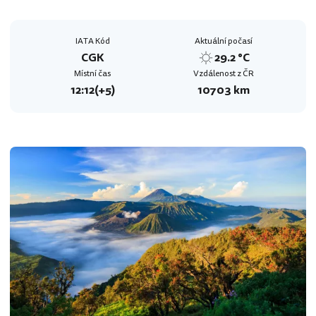
IATA Kód
Aktuální počasí
CGK
29.2 °C
Místní čas
Vzdálenost z ČR
12:12
(+5)
10703 km