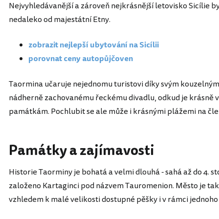
Nejvyhledávanější a zároveň nejkrásnější letovisko Sicílie 
nedaleko od majestátní Etny.
zobrazit nejlepší ubytování na Sicílii
porovnat ceny autopůjčoven
Taormina učaruje nejednomu turistovi díky svým kouzelný
nádherně zachovanému řeckému divadlu, odkud je krásně vi
památkám. Pochlubit se ale může i krásnými plážemi na čl
Památky a zajímavosti
Historie Taorminy je bohatá a velmi dlouhá - sahá až do 4. stol
založeno Kartaginci pod názvem Tauromenion. Město je tak
vzhledem k malé velikosti dostupné pěšky i v rámci jednoh