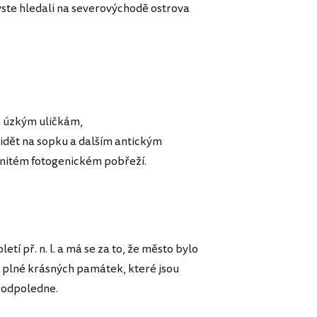
byste hledali na severovýchodě ostrova
m úzkým uličkám,
dět na sopku a dalším antickým
enitém fotogenickém pobřeží.
etí př. n. l. a má se za to, že město bylo
 plné krásných památek, které jsou
o odpoledne.