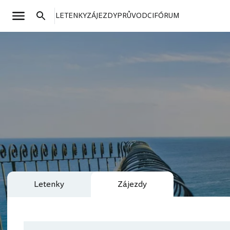
LETENKY
ZÁJEZDY
PRŮVODCI
FÓRUM
Letenky
Zájezdy