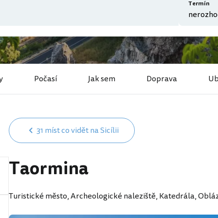
Termín
y
Počasí
Jak sem
Doprava
Ub
31 míst co vidět na Sicílii
Taormina
Turistické město, Archeologické naleziště, Katedrála, Oblá