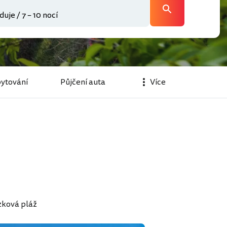
ytování
Půjčení auta
Více
zková pláž