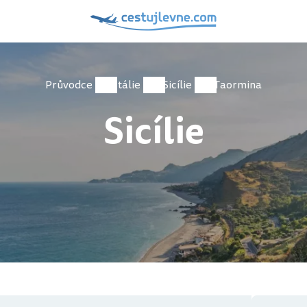
Průvodce
Itálie
Sicílie
Taormina
Sicílie