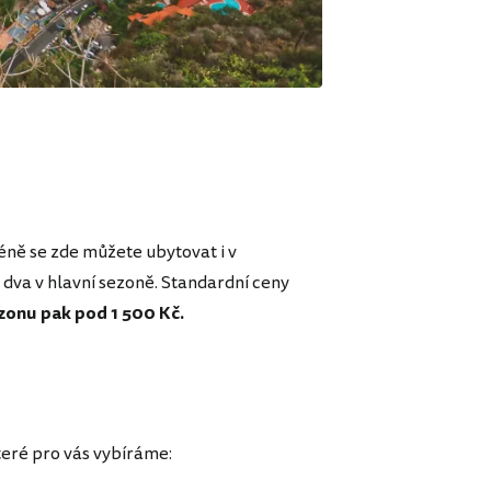
ně se zde můžete ubytovat i v
dva v hlavní sezoně. Standardní ceny
zonu pak pod 1 500 Kč.
teré pro vás vybíráme: