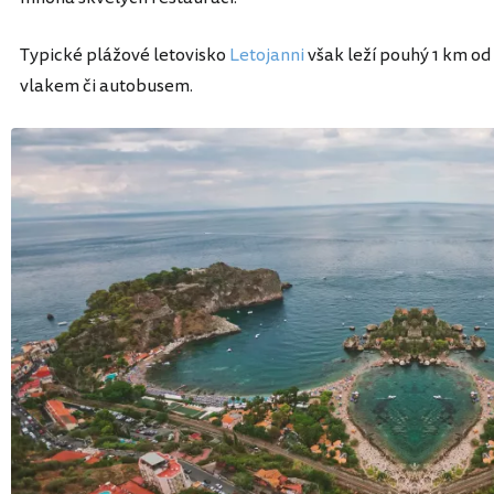
Typické plážové letovisko
Letojanni
však leží pouhý 1 km od
vlakem či autobusem.