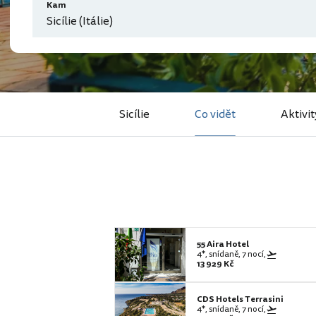
Kam
Sicílie (Itálie)
Sicílie
Co vidět
Aktivit
55 Aira Hotel
4*, snídaně, 7 nocí,
13 929 Kč
CDS Hotels Terrasini
4*, snídaně, 7 nocí,