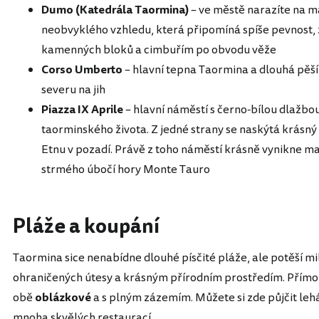
Dumo (Katedrála Taormina)
– ve městě narazíte na ma
neobvyklého vzhledu, která připomíná spíše pevnost, 
kamenných bloků a cimbuřím po obvodu věže
Corso Umberto
– hlavní tepna Taormina a dlouhá pěš
severu na jih
Piazza IX Aprile
– hlavní náměstí s černo-bílou dlažbou
taorminského života. Z jedné strany se naskýtá krásn
Etnu v pozadí. Právě z toho náměstí krásně vynikne 
strmého úbočí hory Monte Tauro
Pláže a koupání
Taormina sice nenabídne dlouhé písčité pláže, ale potěší mi
ohraničených útesy a krásným přírodním prostředím. Přímo 
obě
oblázkové
a s plným zázemím. Můžete si zde půjčit leh
mnoha skvělých restaurací.