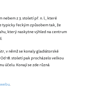
ebem z 3. století př. n. l., které
je typicky řeckým způsobem tak, že
ahu, který naskytne výhled na centrum
í.
eátr, v němž se konaly gladiátorské
 Od 18. století pak procházelo velkou
u účelu. Konají se zde různá
m webu
.