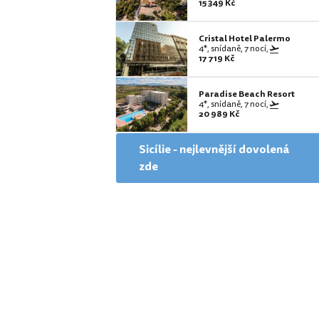
15 349 Kč
Cristal Hotel Palermo
4*, snídaně, 7 nocí,
17 719 Kč
Paradise Beach Resort
4*, snídaně, 7 nocí,
20 989 Kč
Sicílie - nejlevnější dovolená
zde