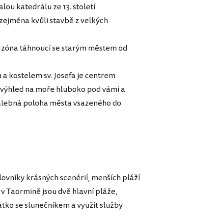
lou katedrálu ze 13. století
zejména kvůli stavbě z velkých
í zóna táhnoucí se starým městem od
 a kostelem sv. Josefa je centrem
ý výhled na moře hluboko pod vámi a
malebná poloha města vsazeného do
lovníky krásných scenérií, menších pláží
v Taormině jsou dvě hlavní pláže,
átko se slunečníkem a využít služby