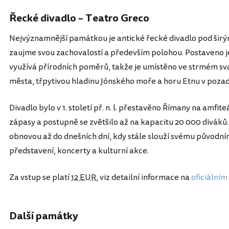
Řecké divadlo – Teatro Greco
Nejvýznamnější památkou je antické řecké divadlo pod širým n
zaujme svou zachovalostí a především polohou. Postaveno 
využívá přírodních poměrů, takže je umístěno ve strmém sv
města, třpytivou hladinu Jónského moře a horu Etnu v pozad
Divadlo bylo v 1. století př. n. l. přestavěno Římany na amfit
zápasy a postupně se zvětšilo až na kapacitu 20 000 diváků.
obnovou až do dnešních dní, kdy stále slouží svému původním
představení, koncerty a kulturní akce.
Za vstup se platí
12 EUR
, viz detailní informace na
oficiální
Další památky