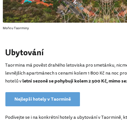
Moře u Taorminy
Ubytování
Taormina má pověst drahého letoviska pro smetánku, nicmé
levnějších apartmánech s cenami kolem 1 800 Kč na noc pro 
hotelů v
letní sezoně se pohybují kolem 2 500 Kč, mimo se
Nejlepší hotely v Taormině
Podívejte se i na konkrétní hotely a ubytování v Taormině, k