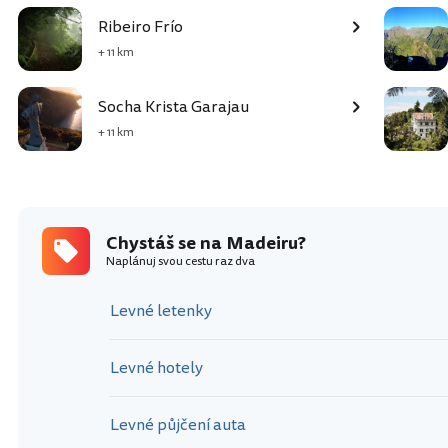
Ribeiro Frío
+ 11 km
Socha Krista Garajau
+ 11 km
Chystáš se na Madeiru?
Naplánuj svou cestu raz dva
Levné letenky
Levné hotely
Levné půjčení auta