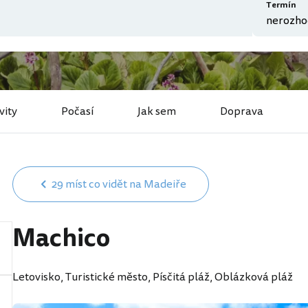
Termín
vity
Počasí
Jak sem
Doprava
29 míst co vidět na Madeiře
Machico
Letovisko, Turistické město, Písčitá pláž, Oblázková pláž