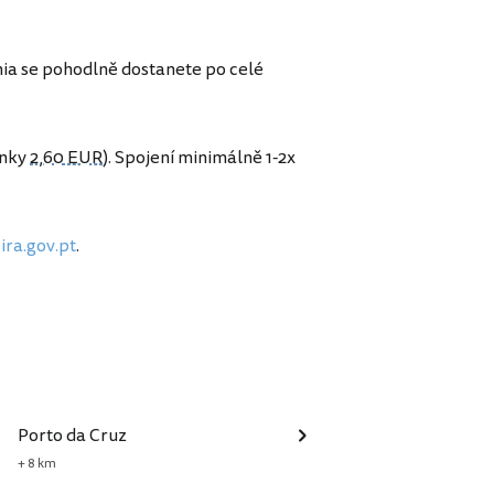
ia se pohodlně dostanete po celé
enky
2,60 EUR
). Spojení minimálně 1-2x
ira.gov.pt
.
Porto da Cruz
+ 8 km