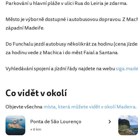
Parkování u hlavní pláže v ulici Rua do Leiria je zdarma.
Město je výborně dostupné i autobusovou dopravou. Z Mach
západní Madeiře.
Do Funchalu jezdí autobusy několikrát za hodinu (cena jízd
za hodinu vede z Machica i do měst Faial a Santana.
Vyhledávání spojení a jízdní řády najdete na webu
siga.made
Co vidět v okolí
Objevte všechna
místa, která můžete vidět v okolí Madeira
.
Ponta de São Lourenço
+ 6 km