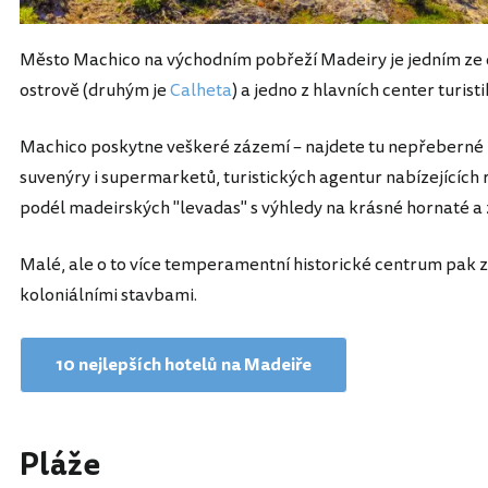
Město Machico na východním pobřeží Madeiry je jedním ze d
ostrově (druhým je
Calheta
) a jedno z hlavních center turist
Machico poskytne veškeré zázemí – najdete tu nepřeberné 
suvenýry i supermarketů, turistických agentur nabízejících r
podél madeirských "levadas" s výhledy na krásné hornaté a 
Malé, ale o to více temperamentní historické centrum pak 
koloniálními stavbami.
10 nejlepších hotelů na Madeiře
Pláže