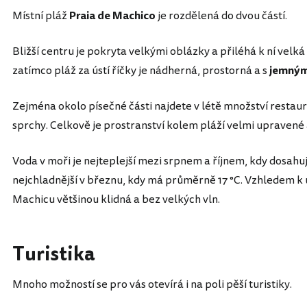
Místní pláž
Praia de Machico
je rozdělená do dvou částí.
Bližší centru je pokryta velkými oblázky a přiléhá k ní ve
zatímco pláž za ústí říčky je nádherná, prostorná a s
jemným
Zejména okolo písečné části najdete v létě množství restaura
sprchy. Celkově je prostranství kolem pláží velmi upravené 
Voda v moři je nejteplejší mezi srpnem a říjnem, kdy dosah
nejchladnější v březnu, kdy má průměrně 17 °C. Vzhledem k u
Machicu většinou klidná a bez velkých vln.
Turistika
Mnoho možností se pro vás otevírá i na poli pěší turistiky.