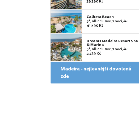
39 390 Kč
Calheta Beach
5*, all inclusive, 7 nocí,
41 790 Kč
Dreams Madeira Resort Spa
& Marina
5*, all inclusive, 7 nocí,
2 239 Kč
Madeira - nejlevnější dovolená
zde