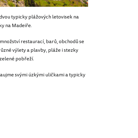
vou typicky plážových letovisek na
iky na Madeiře.
množství restaurací, barů, obchodů se
ůzné výlety a plavby, pláže i stezky
zelené pobřeží.
zaujme svými úzkými uličkami a typicky