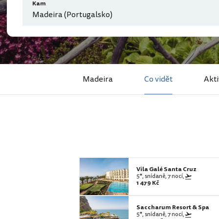
Kam
Madeira (Portugalsko)
Madeira
Co vidět
Akti
Vila Galé Santa Cruz
5*, snídaně, 7 nocí,
1 479 Kč
Saccharum Resort & Spa
5*, snídaně, 7 nocí,