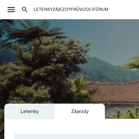
LETENKY
ZÁJEZDY
PRŮVODCI
FÓRUM
Letenky
Zájezdy