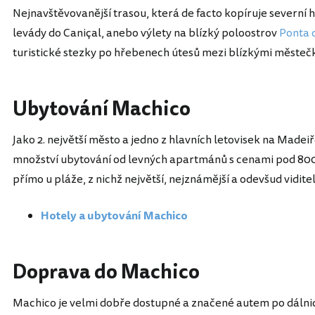
Nejnavštěvovanější trasou, která de facto kopíruje severní h
levády do Caniçal, anebo výlety na blízký poloostrov
Ponta 
turistické stezky po hřebenech útesů mezi blízkými městečk
Ubytování Machico
Jako 2. největší město a jedno z hlavních letovisek na Mad
množství ubytování od levných apartmánů s cenami pod 800 K
přímo u pláže, z nichž největší, nejznámější a odevšud vidite
Hotely a ubytování Machico
Doprava do Machico
Machico je velmi dobře dostupné a značené autem po dálnici 