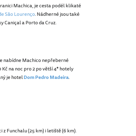
ranici Machica, je cesta podél klikaté
de São Lourenço
. Nádherné jsou také
y Caniçal a Porto da Cruz.
eiře nabídne Machico nepřeberné
č na noc pro 2 po větší 4* hotely
lný je hotel
Dom Pedro Madeira
.
z Funchalu (25 km) i letiště (6 km).