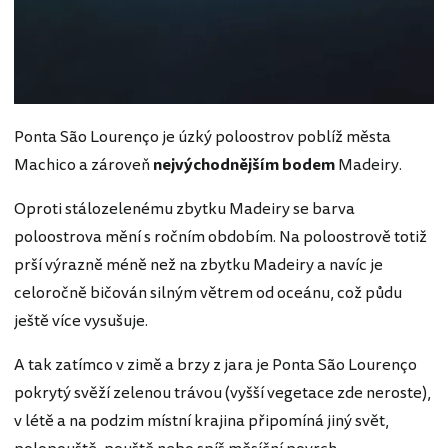
Ponta São Lourenço je úzký poloostrov poblíž města
Machico a zároveň
nejvýchodnějším bodem
Madeiry.
Oproti stálozelenému zbytku Madeiry se barva
poloostrova mění s ročním obdobím. Na poloostrově totiž
prší výrazně méně než na zbytku Madeiry a navíc je
celoročně bičován silným větrem od oceánu, což půdu
ještě více vysušuje.
A tak zatímco v zimě a brzy z jara je Ponta São Lourenço
pokrytý svěží zelenou trávou (vyšší vegetace zde neroste),
v létě a na podzim místní krajina připomíná jiný svět,