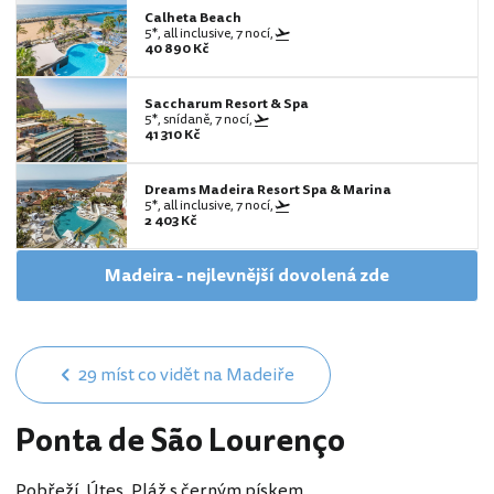
Calheta Beach
5*, all inclusive, 7 nocí,
40 890 Kč
Saccharum Resort & Spa
5*, snídaně, 7 nocí,
41 310 Kč
Dreams Madeira Resort Spa & Marina
5*, all inclusive, 7 nocí,
2 403 Kč
Madeira - nejlevnější dovolená zde
29 míst co vidět na Madeiře
Ponta de São Lourenço
Pobřeží, Útes, Pláž s černým pískem