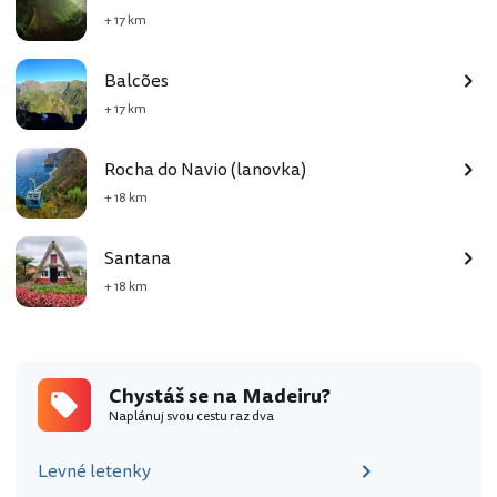
+ 17 km
Balcões
+ 17 km
Rocha do Navio (lanovka)
+ 18 km
Santana
+ 18 km
Chystáš se na Madeiru?
Naplánuj svou cestu raz dva
Levné letenky