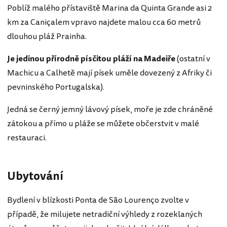
Poblíž malého přístaviště Marina da Quinta Grande asi 2
km za Caniçalem vpravo najdete malou cca 60 metrů
dlouhou pláž Prainha.
Je jedinou přírodně písčitou pláží na Madeiře
(ostatní v
Machicu a Calhetě mají písek uměle dovezený z Afriky či
pevninského Portugalska).
Jedná se černý jemný lávový písek, moře je zde chráněné
zátokou a přímo u pláže se můžete občerstvit v malé
restauraci.
Ubytování
Bydlení v blízkosti Ponta de São Lourenço zvolte v
případě, že milujete netradiční výhledy z rozeklaných