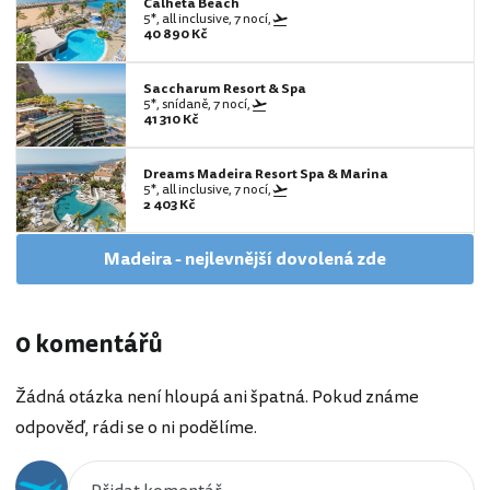
Calheta Beach
5*, all inclusive, 7 nocí,
40 890 Kč
Saccharum Resort & Spa
5*, snídaně, 7 nocí,
41 310 Kč
Dreams Madeira Resort Spa & Marina
5*, all inclusive, 7 nocí,
2 403 Kč
Madeira - nejlevnější dovolená zde
0 komentářů
Žádná otázka není hloupá ani špatná. Pokud známe
odpověď, rádi se o ni podělíme.