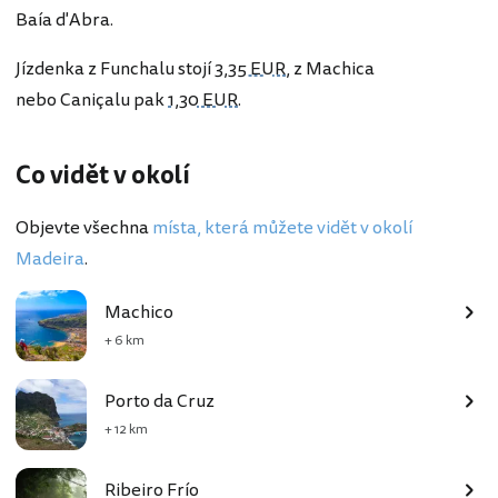
Baía d'Abra.
Jízdenka z Funchalu stojí
3,35 EUR
, z Machica
nebo Caniçalu pak
1,30 EUR
.
Co vidět v okolí
Objevte všechna
místa, která můžete vidět v okolí
Madeira
.
Machico
+ 6 km
Porto da Cruz
+ 12 km
Ribeiro Frío