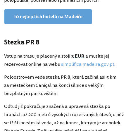
polopouště, pouště nebo spíš měsíční povrch.
10 nejlepších hotelů na Madeiře
Stezka PR 8
Vstup na trasu je placený a stojí
3 EUR
a musíte jej
rezervovat online na webu
simplifica.madeira.gov.pt
.
Poloostrovem vede stezka PR 8, která začíná asi 5 km
za městečkem Caniçal na konci silnice s velkým
bezplatným parkovištěm.
Odtud již pokračuje značená a upravená stezka po
hranách až 200 metrů vysokých rozervaných útesů, o něž
se tříští oceánská voda, až na konec, kterým je vrcholek