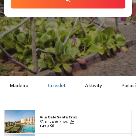
Madeira
Co vidět
Aktivity
Počasí
Vila Galé Santa Cruz
5*, snídaně, 7 nocí,
1 479 Kč