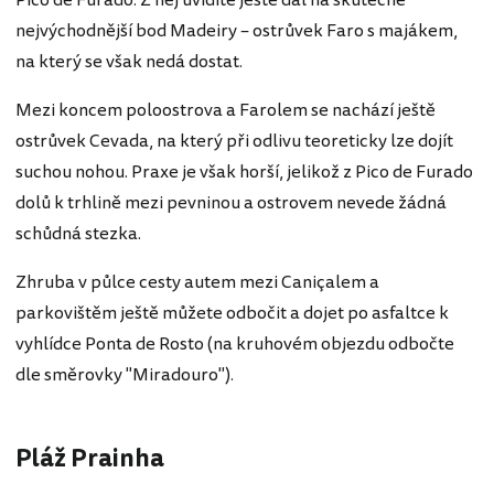
Pico de Furado. Z něj uvidíte ještě dál na skutečně
nejvýchodnější bod Madeiry – ostrůvek Faro s majákem,
na který se však nedá dostat.
Mezi koncem poloostrova a Farolem se nachází ještě
ostrůvek Cevada, na který při odlivu teoreticky lze dojít
suchou nohou. Praxe je však horší, jelikož z Pico de Furado
dolů k trhlině mezi pevninou a ostrovem nevede žádná
schůdná stezka.
Zhruba v půlce cesty autem mezi Caniçalem a
parkovištěm ještě můžete odbočit a dojet po asfaltce k
vyhlídce Ponta de Rosto (na kruhovém objezdu odbočte
dle směrovky "Miradouro").
Pláž Prainha