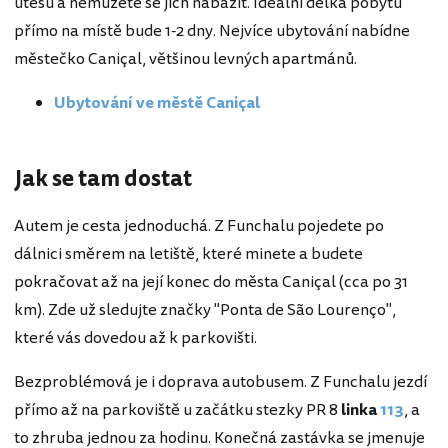
útesů a nemůžete se jich nabažit. Ideální délka pobytu
přímo na místě bude 1-2 dny. Nejvíce ubytování nabídne
městečko Caniçal, většinou levných apartmánů.
Ubytování ve městě Caniçal
Jak se tam dostat
Autem je cesta jednoduchá. Z Funchalu pojedete po
dálnici směrem na letiště, které minete a budete
pokračovat až na její konec do města Caniçal (cca po 31
km). Zde už sledujte značky "Ponta de São Lourenço",
které vás dovedou až k parkovišti.
Bezproblémová je i doprava autobusem. Z Funchalu jezdí
přímo až na parkoviště u začátku stezky PR 8
linka
113
, a
to zhruba jednou za hodinu. Konečná zastávka se jmenuje