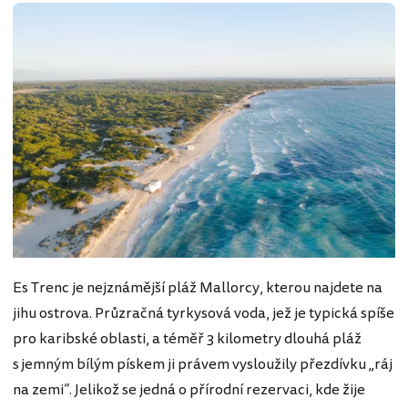
Es Trenc je nejznámější pláž Mallorcy, kterou najdete na
jihu ostrova. Průzračná tyrkysová voda, jež je typická spíše
pro karibské oblasti, a téměř 3 kilometry dlouhá pláž
s jemným bílým pískem ji právem vysloužily přezdívku „ráj
na zemi“. Jelikož se jedná o přírodní rezervaci, kde žije