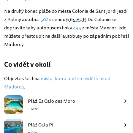
Na druhý konec pláže do města Colonia de Sant Jordi jezdí
z Palmy autobus
502
s cenou
6,65 EUR
. Do Colonie se
dopravíte taky autobusem linky
495
z města Mancor, kde
můžete přestoupit na další autobusy po západním pobřeží
Mallorcy.
Co vidět v okolí
Objevte všechna
místa, která můžete vidět v okolí
Mallorca
.
Pláž Es Calo des Moro
+ 12 km
Pláž Cala Pi
+ 12 km