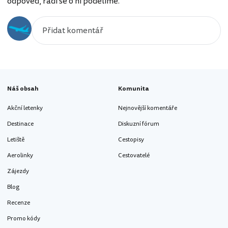
odpověď, rádi se o ni podělíme.
Náš obsah
Komunita
Akční letenky
Nejnovější komentáře
Destinace
Diskuzní fórum
Letiště
Cestopisy
Aerolinky
Cestovatelé
Zájezdy
Blog
Recenze
Promo kódy