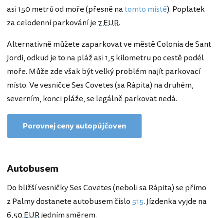
asi 150 metrů od moře (přesně na
tomto místě
). Poplatek
za celodenní parkování je
7 EUR
.
Alternativně můžete zaparkovat ve městě Colonia de Sant
Jordi, odkud je to na pláž asi 1,5 kilometru po cestě podél
moře. Může zde však být velký problém najít parkovací
místo. Ve vesničce Ses Covetes (sa Rápita) na druhém,
severním, konci pláže, se legálně parkovat nedá.
Porovnej ceny autopůjčoven
Autobusem
Do bližší vesničky Ses Covetes (neboli sa Rápita) se přímo
z Palmy dostanete autobusem číslo
515
. Jízdenka vyjde na
6,50 EUR
jedním směrem.