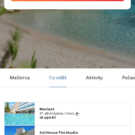
Mallorca
Co vidět
Aktivity
Počas
Mariant
3*, all inclusive, 7 nocí,
16 290 Kč
Sol House The Studio