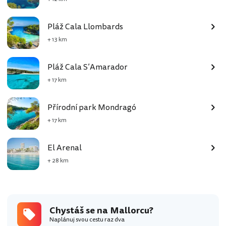
Pláž Cala Llombards
+ 13 km
Pláž Cala S’Amarador
+ 17 km
Přírodní park Mondragó
+ 17 km
El Arenal
+ 28 km
Chystáš se na Mallorcu?
Naplánuj svou cestu raz dva