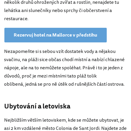
několik druhů ohrožených zvířat a rostlin, nenajdete tu
lehátka ani slunečníky nebo sprchy či občerstvení a
restaurace.
Rezervuj hotel na Mallorce v předstihu
Nezapomeňte si s sebou vzít dostatek vody a nějakou
svačinu, na pláži sice občas chodí místní a nabízí chlazené
nápoje, ale na to nemůžete spoléhat. Právě i to je jeden z
důvodů, proč je mezi místními tato pláž tolik
oblíbená, jedná se pro ně útěk od rušnějších částí ostrova.
Ubytování a letoviska
Nejbližším větším letoviskem, kde se můžete ubytovat, je
asi 2 km vzdálené město Colonia de Sant Jordi. Najdete zde