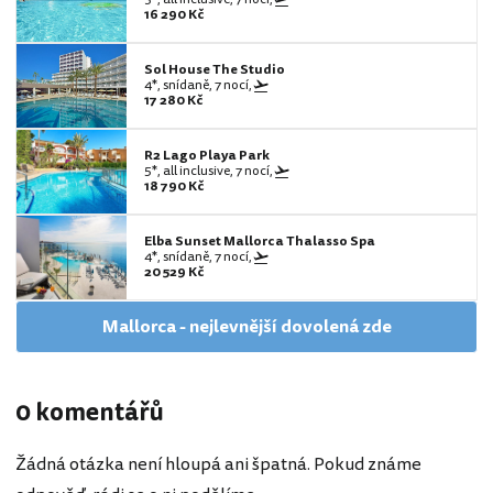
16 290 Kč
Sol House The Studio
4*, snídaně, 7 nocí,
17 280 Kč
R2 Lago Playa Park
5*, all inclusive, 7 nocí,
18 790 Kč
Elba Sunset Mallorca Thalasso Spa
4*, snídaně, 7 nocí,
20 529 Kč
Mallorca - nejlevnější dovolená zde
0 komentářů
Žádná otázka není hloupá ani špatná. Pokud známe