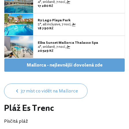
4*, snídaně, 7 nocí,
17 280 Kč
R2 Lago Playa Park
5*, all inclusive, 7 nocí,
18 790 Kč
Elba Sunset Mallorca Thalasso Spa
4*, snídaně, 7 nocí,
20 529 Kč
Mallorca - nejlevnější dovolená zde
37 míst co vidět na Mallorce
Pláž Es Trenc
Písčitá pláž