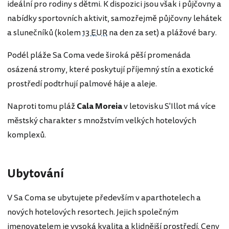
ideální pro rodiny s dětmi. K dispozici jsou však i půjčovny a
nabídky sportovních aktivit, samozřejmě půjčovny lehátek
a slunečníků (kolem
13 EUR
na den za set) a plážové bary.
Podél pláže Sa Coma vede široká pěší promenáda
osázená stromy, které poskytují příjemný stín a exotické
prostředí podtrhují palmové háje a aleje.
Naproti tomu pláž
Cala Moreia
v letovisku S'Illot má více
městský charakter s množstvím velkých hotelových
komplexů.
Ubytování
V Sa Coma se ubytujete především v aparthotelech a
nových hotelových resortech. Jejich společným
jmenovatelem je vysoká kvalita a klidnější prostředí. Ceny