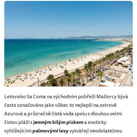
Letovisko Sa Coma na východním pobřeží Mallorcy bývá
často označováno jako vůbec to nejlepší na ostrově.
Azurová a průzračně čistá voda spolu s dlouhou velmi
čistou pláží s
jemným bílým pískem
a exoticky
vyhlížejícími
palmovými lesy
vytvářejí neodolatelnou