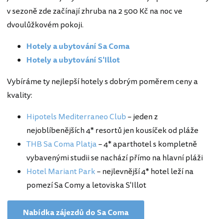
v sezoně zde začínají zhruba na 2 500 Kč na noc ve
dvoulůžkovém pokoji.
Hotely a ubytování Sa Coma
Hotely a ubytování S'Illot
Vybíráme ty nejlepší hotely s dobrým poměrem ceny a
kvality:
Hipotels Mediterraneo Club
– jeden z
nejoblíbenějších 4* resortů jen kousíček od pláže
THB Sa Coma Platja
– 4* aparthotel s kompletně
vybavenými studii se nachází přímo na hlavní pláži
Hotel Mariant Park
– nejlevnější 4* hotel leží na
pomezí Sa Comy a letoviska S'Illot
Nabídka zájezdů do Sa Coma