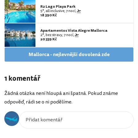
R2 Lago Playa Park
5*, all inclusive, 7 nocí,
18 390 Kč
Apartamentos Vista Alegre Mallorca
2*, bez stravy, 7 nocí,
20 339 Kč
Mallorca - nejlevnější dovolená zde
1 komentář
Žádná otázka není hloupá ani špatná. Pokud známe
odpověď, rádi se o ni podělíme.