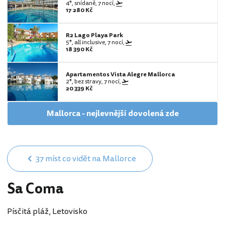
4*, snídaně, 7 nocí,
17 280 Kč
R2 Lago Playa Park
5*, all inclusive, 7 nocí,
18 390 Kč
Apartamentos Vista Alegre Mallorca
2*, bez stravy, 7 nocí,
20 339 Kč
Mallorca - nejlevnější dovolená zde
37 míst co vidět na Mallorce
Sa Coma
Písčitá pláž, Letovisko