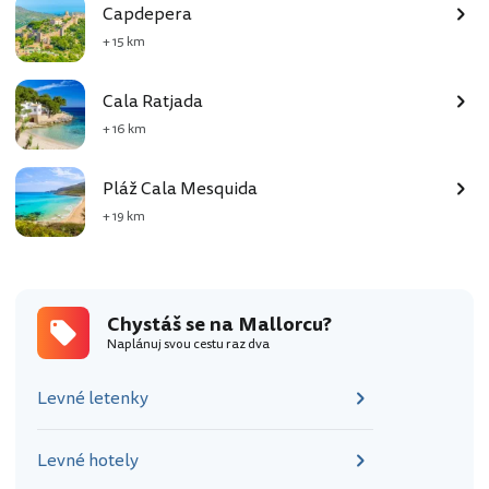
Capdepera
+ 15 km
Cala Ratjada
+ 16 km
Pláž Cala Mesquida
+ 19 km
Chystáš se na Mallorcu?
Naplánuj svou cestu raz dva
Levné letenky
Levné hotely