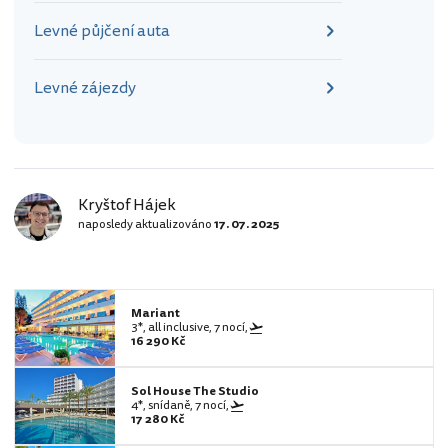
Levné půjčení auta
Levné zájezdy
Kryštof Hájek
naposledy aktualizováno
17. 07. 2025
Mariant
3*, all inclusive, 7 nocí,
16 290 Kč
Sol House The Studio
4*, snídaně, 7 nocí,
17 280 Kč