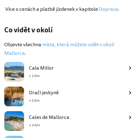
Více o cenách a platbě jízdenek v kapitole
Doprava
.
Co vidět v okolí
Objevte všechna
místa, která můžete vidět v okolí
Mallorca
.
Cala Millor
+ 2 km
Dračí jeskyně
+ 5 km
Cales de Mallorca
+ 11 km