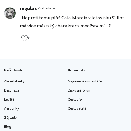
regulus
před rokem
"Naproti tomu pláž Cala Moreia v letovisku S'Illot
má více městský charakter s množstvím"....?
0
Náš obsah
Komunita
Akční letenky
Nejnovější komentáře
Destinace
Diskuzní fórum
Letiště
Cestopisy
Aerolinky
Cestovatelé
Zájezdy
Blog