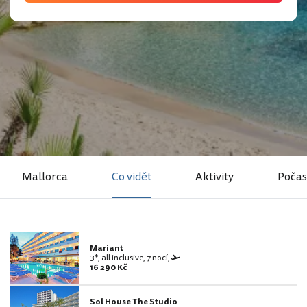
Mallorca
Co vidět
Aktivity
Počas
Mariant
3*, all inclusive, 7 nocí,
16 290 Kč
Sol House The Studio